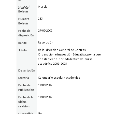
Murcia
CC.AA.
/
Boletín
133
Número
Boletín
29/05/2002
Fecha de
disposición
Resolución
Rango
de la Dirección General de Centros,
Título
Ordenación e Inspección Educativa , por la que
se establece el período lectivo del curso
académico 2002- 2003
Descripción
Calendario escolar / académico
Materia
11/06/2002
Fecha de
Publicación
11/06/2002
Fecha de la
última
revisión
No
Disponible