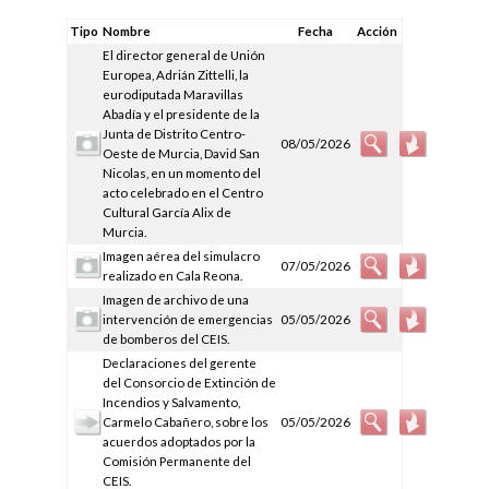
Tipo
Nombre
Fecha
Acción
El director general de Unión
Europea, Adrián Zittelli, la
eurodiputada Maravillas
Abadía y el presidente de la
Junta de Distrito Centro-
08/05/2026
Oeste de Murcia, David San
Nicolas, en un momento del
acto celebrado en el Centro
Cultural García Alix de
Murcia.
Imagen aérea del simulacro
07/05/2026
realizado en Cala Reona.
Imagen de archivo de una
intervención de emergencias
05/05/2026
de bomberos del CEIS.
Declaraciones del gerente
del Consorcio de Extinción de
Incendios y Salvamento,
Carmelo Cabañero, sobre los
05/05/2026
acuerdos adoptados por la
Comisión Permanente del
CEIS.