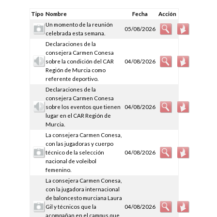
Tipo
Nombre
Fecha
Acción
Un momento de la reunión
05/08/2026
celebrada esta semana.
Declaraciones de la
consejera Carmen Conesa
sobre la condición del CAR
04/08/2026
Región de Murcia como
referente deportivo.
Declaraciones de la
consejera Carmen Conesa
sobre los eventos que tienen
04/08/2026
lugar en el CAR Región de
Murcia.
La consejera Carmen Conesa,
con las jugadoras y cuerpo
técnico de la selección
04/08/2026
nacional de voleibol
femenino.
La consejera Carmen Conesa,
con la jugadora internacional
de baloncesto murciana Laura
Gil y técnicos que la
04/08/2026
acompañan en el campus que