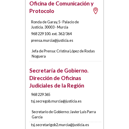
Oficina de Comunicación y
Protocolo
Ronda de Garay, 5- Palacio de
Justicia
.
30003
-
Murcia
968 229 100. ext. 362/364
pren
sa.murci
a@ju
sticia.es
Jefa de Prensa:
Cristina López de Rodas
Noguera
Secretaría de Gobierno.
Dirección de Oficinas
Judiciales de la Región
968 229 365
tsj.secrego
b.mu
rcia@justic
ia.es
Secretario de Gobierno:
Javier Luis Parra
García
tsj.s
ecretarigob2.
murcia@jus
ticia.es