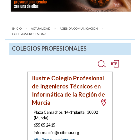
INICIO
ACTUALIDAD
AGENDA COMUNICACIÓN
AQUÍ:
COLEGIOS PROFESIONAL...
COLEGIOS PROFESIONALES
Ilustre Colegio Profesional
de Ingenieros Técnicos en
Informática de la Región de
Murcia
Plaza Camachos, 14-1ª planta
.
30002
(
Murcia
)
655 05 24 15
info
rmación@
coiti
mur.org
http://www.coitimur.org