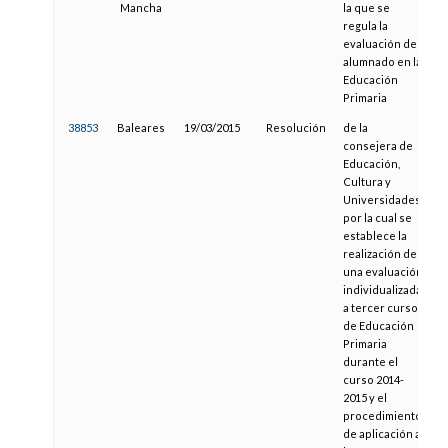
Mancha
la que se
regula la
evaluación del
alumnado en la
Educación
Primaria
38853
Baleares
19/03/2015
Resolución
de la
2
consejera de
Educación,
Cultura y
Universidades,
por la cual se
establece la
realización de
una evaluación
individualizada
a tercer curso
de Educación
Primaria
durante el
curso 2014-
2015 y el
procedimiento
de aplicación a