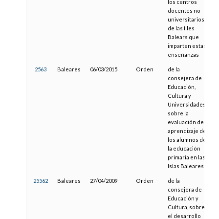
los centros
docentes no
universitarios
de las Illes
Balears que
imparten estas
enseñanzas
2563
Baleares
06/03/2015
Orden
de la
1
consejera de
Educación,
Cultura y
Universidades,
sobre la
evaluación del
aprendizaje de
los alumnos de
la educación
primaria en las
Islas Baleares
25562
Baleares
27/04/2009
Orden
de la
1
consejera de
Educación y
Cultura, sobre
el desarrollo