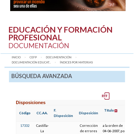
EDUCACIÓN Y FORMACIÓN
PROFESIONAL
DOCUMENTACIÓN
INICIO
CEFP
DOCUMENTACIÓN
DOCUMENTACIÓN EDUCAT...
AQUÍ:
ÍNDICES POR MATERIAS
BÚSQUEDA AVANZADA
Disposiciones
F.
Título
F.
Código
CC.AA.
Disposición
Disposición
P
17332
Castilla-
Corrección
a la orden de
1
La
de errores
04-06-2007, por