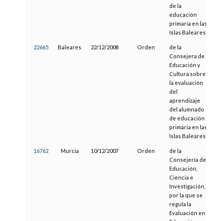
de la
educación
primaria en las
Islas Baleares
22665
Baleares
22/12/2008
Orden
de la
0
Consejera de
Educación y
Cultura sobre
la evaluación
del
aprendizaje
del alumnado
de educación
primaria en las
Islas Baleares
16762
Murcia
10/12/2007
Orden
de la
2
Consejería de
Educación,
Ciencia e
Investigación,
por la que se
regula la
Evaluación en