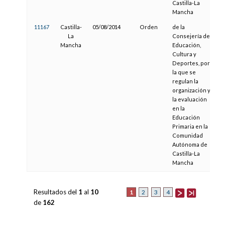
Castilla-La
Mancha
11167
Castilla-
05/08/2014
Orden
de la
1
La
Consejería de
Mancha
Educación,
Cultura y
Deportes, por
la que se
regulan la
organización y
la evaluación
en la
Educación
Primaria en la
Comunidad
Autónoma de
Castilla-La
Mancha
Resultados del
1
al
10
1
2
3
4
de
162