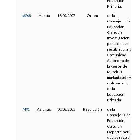
Educación
Primaria.
16268
Murcia
13/09/2007
Orden
de la
2
Consejería de
Educación,
Ciencia e
Investigación,
por la que se
regulan para la
Comunidad
Autónoma de
la Región de
Murcia la
implantación y
el desarrollo
de la
Educación
Primaria
7491
Asturias
03/02/2015
Resolución
de la
1
Consejería de
Educación,
Cultura y
Deporte, por la
que se regula