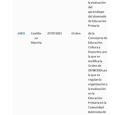
la evaluación
del
aprendizaje
del alumnado
de Educación
Primaria
60831
Castilla-
27/07/2015
Orden
de la
2
La
Consejería de
Mancha
Educación,
Cultura y
Deportes, por
la que se
modifica la
Orden de
05/08/2014, por
la que se
regulan la
organización y
la evaluación
en la
Educación
Primaria en la
Comunidad
Autónoma de