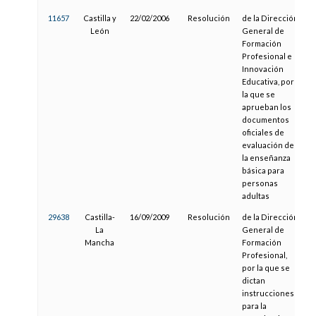
11657
Castilla y
22/02/2006
Resolución
de la Dirección
León
General de
Formación
Profesional e
Innovación
Educativa, por
la que se
aprueban los
documentos
oficiales de
evaluación de
la enseñanza
básica para
personas
adultas
29638
Castilla-
16/09/2009
Resolución
de la Dirección
La
General de
Mancha
Formación
Profesional,
por la que se
dictan
instrucciones
para la