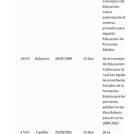
Consejero de
Educación,
sobre
autorización de
centros
privados para
impartir
Educación de
Personas
Adultas
28478
Baleares
24/07/2009
Orden
de la consejera
de Educación y
Cultura por la
cual se regulan
las enseñanzas
iniciales de la
formación
básica para las
personas
adultas en las
Illes Balears
para el curso
2009-2010
47690
Castilla-
25/05/2011
Orden
de la