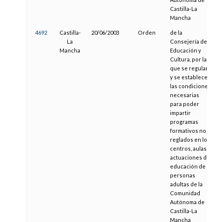
Castilla-La
Mancha
4692
Castilla-
20/06/2003
Orden
de la
La
Consejería de
Mancha
Educación y
Cultura, por la
que se regulan
y se establecen
las condiciones
necesarias
para poder
impartir
programas
formativos no
reglados en los
centros, aulas y
actuaciones de
educación de
personas
adultas de la
Comunidad
Autónoma de
Castilla-La
Mancha