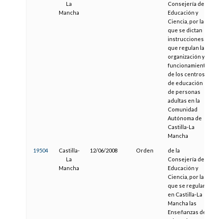
La
Consejería de
Mancha
Educación y
Ciencia, por la
que se dictan
instrucciones
que regulan la
organización y
funcionamiento
de los centros
de educación
de personas
adultas en la
Comunidad
Autónoma de
Castilla-La
Mancha
19504
Castilla-
12/06/2008
Orden
de la
La
Consejería de
Mancha
Educación y
Ciencia, por la
que se regulan
en Castilla-La
Mancha las
Enseñanzas de