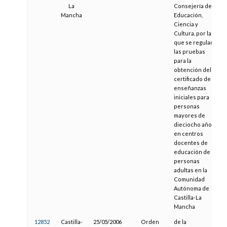
La
Consejería de
Mancha
Educación,
Ciencia y
Cultura, por la
que se regulan
las pruebas
para la
obtención del
certificado de
enseñanzas
iniciales para
personas
mayores de
dieciocho años
en centros
docentes de
educación de
personas
adultas en la
Comunidad
Autónoma de
Castilla-La
Mancha
12852
Castilla-
25/05/2006
Orden
de la