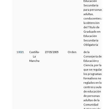
Educación
Secundaria
para personas
adultas,
conducentes a
la obtención
del Título de
Graduado en
Educación
Secundaria
Obligatoria
10021
Castilla-
27/05/2005
Orden
de la
La
Consejería de
Mancha
Educación y
Ciencia, por la
que se regulan
los programas
formativos no
reglados en los
centros y aulas
de educación
de personas
adultas de la
Comunidad
Autónoma de