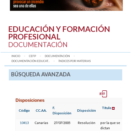
EDUCACIÓN Y FORMACIÓN
PROFESIONAL
DOCUMENTACIÓN
INICIO
CEFP
DOCUMENTACIÓN
DOCUMENTACIÓN EDUCAT...
AQUÍ:
ÍNDICES POR MATERIAS
BÚSQUEDA AVANZADA
Disposiciones
F.
Título
F
Código
CC.AA.
Disposición
Disposición
P
10413
Canarias
27/07/2005
Resolución
por la que se
dictan