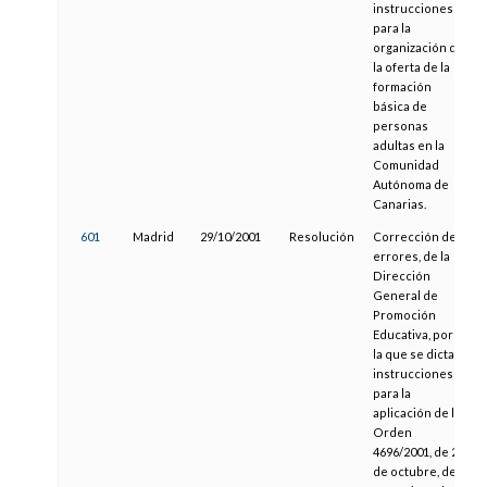
instrucciones
para la
organización de
la oferta de la
formación
básica de
personas
adultas en la
Comunidad
Autónoma de
Canarias.
601
Madrid
29/10/2001
Resolución
Corrección de
errores, de la
Dirección
General de
Promoción
Educativa, por
la que se dictan
instrucciones
para la
aplicación de la
Orden
4696/2001, de 23
de octubre, del