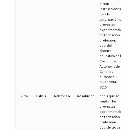
dictan
instrucciones
para la
autorización de
proyectos
experimentales
de formación
profesional
dual del
sistema
educativo en la
Comunidad
Autónoma de
Canarias
durante el
curso 2014-
2015
2824
Galicia
16/09/2016
Resolución
por la que se
amplían los
proyectos
experimentales
de formación
profesional
dual de ciclos