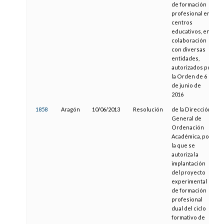
de formación
profesional en
centros
educativos, en
colaboración
con diversas
entidades,
autorizados por
la Orden de 6
de junio de
2016
1858
Aragón
10/06/2013
Resolución
de la Dirección
General de
Ordenación
Académica, por
la que se
autoriza la
implantación
del proyecto
experimental
de formación
profesional
dual del ciclo
formativo de