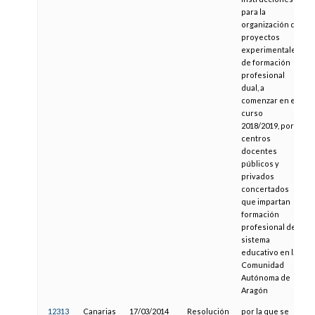
para la
organización de
proyectos
experimentales
de formación
profesional
dual, a
comenzar en el
curso
2018/2019, por
centros
docentes
públicos y
privados
concertados
que impartan
formación
profesional del
sistema
educativo en la
Comunidad
Autónoma de
Aragón
12313
Canarias
17/03/2014
Resolución
por la que se