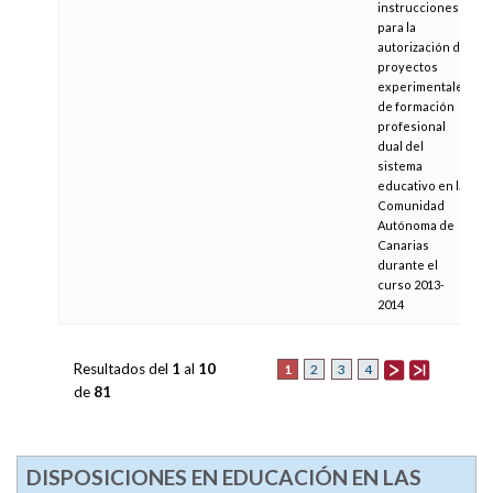
instrucciones
para la
autorización de
proyectos
experimentales
de formación
profesional
dual del
sistema
educativo en la
Comunidad
Autónoma de
Canarias
durante el
curso 2013-
2014
Resultados del
1
al
10
1
2
3
4
de
81
DISPOSICIONES EN EDUCACIÓN EN LAS