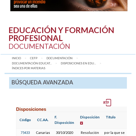
EDUCACIÓN Y FORMACIÓN
PROFESIONAL
DOCUMENTACIÓN
INICIO
CEFP
DOCUMENTACIÓN
DOCUMENTACIÓN EDUCAT...
DISPOSICIONES EN EDU...
AQUÍ:
ÍNDICES POR MATERIAS
BÚSQUEDA AVANZADA
Disposiciones
F.
Disposición
Título
F
Código
CC.AA.
Disposición
P
75433
Canarias
30/10/2020
Resolución
por la que se