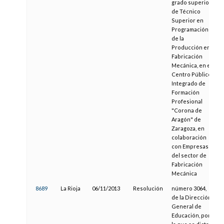
grado superior
de Técnico
Superior en
Programación
de la
Producción en
Fabricación
Mecánica, en el
Centro Público
Integrado de
Formación
Profesional
"Corona de
Aragón" de
Zaragoza, en
colaboración
con Empresas
del sector de
Fabricación
Mecánica
8689
La Rioja
06/11/2013
Resolución
número 3064,
de la Dirección
General de
Educación, por