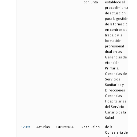
conjunta
establece el
procedimiento
de actuación
para la gestión
de la formación
en centros de
trabajo y la
formación
profesional
dual en las
Gerencias de
Atención
Primaria,
Gerencias de
Servicios
Sanitarios y
Direcciones
Gerencias
Hospitalarias
del Servicio
Canario de la
Salud
12035
Asturias
04/12/2014
Resolución
de la
Consejería de