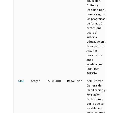
Educación,
Cultura y
Deporte, por la
que se regulan
los programas
de formación
profesional
dual del
sistema
educativo en el
Principado de
Asturias
durante los
años
académicos
2014/15 y
2015/16
6466
Aragón
05/02/2018
Resolución
del Director
General de
Planificación y
Formación
Profesional,
por la que se
establecen
instrucciones