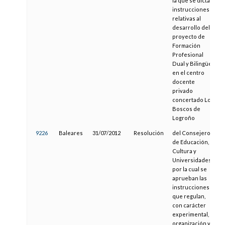
la que se dictan
instrucciones
relativas al
desarrollo del
proyecto de
Formación
Profesional
Dual y Bilingüe
en el centro
docente
privado
concertado Los
Boscos de
Logroño
9226
Baleares
31/07/2012
Resolución
del Consejero
de Educación,
Cultura y
Universidades
por la cual se
aprueban las
instrucciones
que regulan,
con carácter
experimental, la
organización y