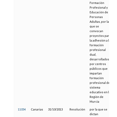
Formación
Profesional y
Educación de
Personas
Adultas, por la
que se
convocan
proyectos para
la adhesión a la
formación
profesional
dual,
desarrollados
por centros
públicos que
impartan
formación
profesional del
sistema
educativo en la
Región de
Murcia
11054
Canarias
31/10/2013
Resolución
por la que se
dictan