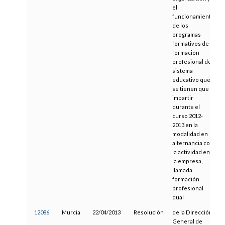
el
funcionamiento
de los
programas
formativos de
formación
profesional del
sistema
educativo que
se tienen que
impartir
durante el
curso 2012-
2013 en la
modalidad en
alternancia con
la actividad en
la empresa,
llamada
formación
profesional
dual
12086
Murcia
22/04/2013
Resolución
de la Dirección
General de