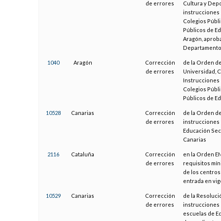
de errores
Cultura y Depo
instrucciones 
Colegios Públi
Públicos de E
Aragón, aproba
Departamento 
1040
Aragón
Corrección
de la Orden de
de errores
Universidad, C
Instrucciones 
Colegios Públi
Públicos de E
10528
Canarias
Corrección
de la Orden de
de errores
instrucciones 
Educación Sec
Canarias
2116
Cataluña
Corrección
en la Orden EN
de errores
requisitos mín
de los centros
entrada en vigo
10529
Canarias
Corrección
de la Resoluci
de errores
instrucciones 
escuelas de Ed