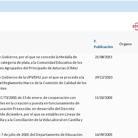
F.
Órgano
Publicación
 Gobierno, por el que se concede la Medalla de
21/08/2015
 categoría de plata, a la Comunidad Educativa de los
es Agrupados del Principado de Asturias (CRAs)
 Gobierno de la UPV/EHU, por el que se procede a la
29/12/2010
el Reglamento Marco de la Comisión de Calidad de los
ntes
C/73/2003, de 15 de enero, de cooperación con
11/02/2003
les en la creación y puesta en funcionamiento de
cación Preescolar, en desarrollo del Decreto
0 de diciembre, por el que se establecen Líneas de
lia y a la Conciliación de la Vida Laboral en Castilla y
 7 de julio de 2005, del Departamento de Educación,
16/09/2005