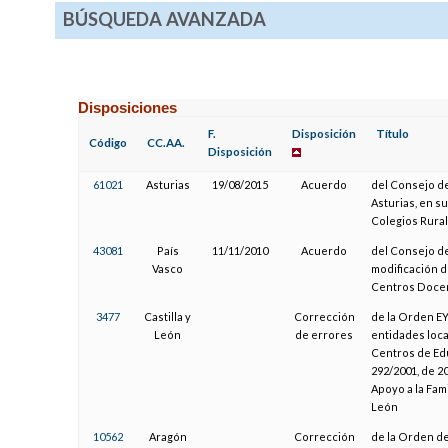
BÚSQUEDA AVANZADA
Disposiciones
F.
Disposición
Título
Código
CC.AA.
Disposición
61021
Asturias
19/08/2015
Acuerdo
del Consejo de
Asturias, en su
Colegios Rural
43081
País
11/11/2010
Acuerdo
del Consejo de
Vasco
modificación d
Centros Doce
3477
Castilla y
Corrección
de la Orden EY
León
de errores
entidades loca
Centros de Edu
292/2001, de 2
Apoyo a la Fami
León
10562
Aragón
Corrección
de la Orden de