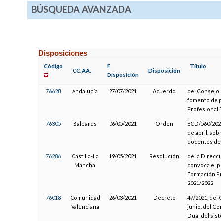
BÚSQUEDA AVANZADA
Disposiciones
Código
F.
Título
CC.AA.
Disposición
Disposición
76628
Andalucía
27/07/2021
Acuerdo
del Consejo 
fomento de 
Profesional 
76305
Baleares
06/05/2021
Orden
ECD/560/2021
de abril, sob
docentes de
76286
Castilla-La
19/05/2021
Resolución
de la Direcc
Mancha
convoca el p
Formación Pr
2021/2022
76018
Comunidad
26/03/2021
Decreto
47/2021, del 
Valenciana
junio, del Co
Dual del sis