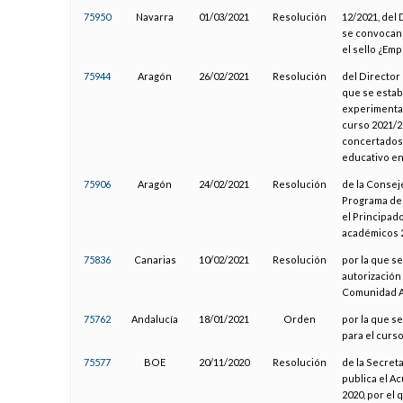
75950
Navarra
01/03/2021
Resolución
12/2021, del
se convocan 
el sello ¿Em
75944
Aragón
26/02/2021
Resolución
del Director
que se estab
experimental
curso 2021/2
concertados 
educativo e
75906
Aragón
24/02/2021
Resolución
de la Conseje
Programa de 
el Principado
académicos 2
75836
Canarias
10/02/2021
Resolución
por la que se
autorización
Comunidad A
75762
Andalucía
18/01/2021
Orden
por la que s
para el curs
75577
BOE
20/11/2020
Resolución
de la Secret
publica el A
2020, por el 