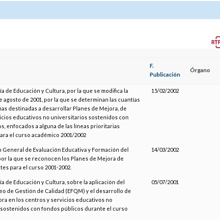
F.
Órgano
Publicación
a de Educación y Cultura, por la que se modifica la
15/02/2002
 agosto de 2001, por la que se determinan las cuantías
as destinadas a desarrollar Planes de Mejora, de
icios educativos no universitarios sostenidos con
s, enfocados a alguna de las líneas prioritarias
ara el curso académico 2001/2002
n General de Evaluación Educativa y Formación del
14/03/2002
or la que se reconocen los Planes de Mejora de
es para el curso 2001-2002.
ía de Educación y Cultura, sobre la aplicación del
05/07/2001
o de Gestión de Calidad (EFQM) y el desarrollo de
ra en los centros y servicios educativos no
 sostenidos con fondos públicos durante el curso