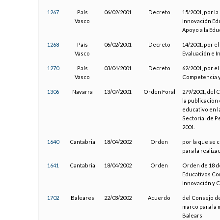
1267
País
06/02/2001
Decreto
15/2001, por l
Vasco
Innovación Edu
Apoyo a la Edu
1268
País
06/02/2001
Decreto
14/2001, por el
Vasco
Evaluación e I
1270
País
03/04/2001
Decreto
62/2001, por el
Vasco
Competencia y 
1306
Navarra
13/07/2001
Orden Foral
279/2001, del 
la publicación 
educativo en l
Sectorial de P
2001.
1640
Cantabria
18/04/2002
Orden
por la que se 
para la realiza
1641
Cantabria
18/04/2002
Orden
Orden de 18 de
Educativos Con
Innovación y C
1702
Baleares
22/03/2002
Acuerdo
del Consejo de
marco para la 
Balears