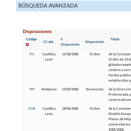
BÚSQUEDA AVANZADA
Disposiciones
Código
F.
Título
CC.AA.
Disposición
Disposición
576
Castilla y
11/02/2002
Orden
de la Consejerí
León
Orden de 13 de
globales máxim
centros y serv
fondos público
establecidas p
789
Andalucía
13/02/2002
Resolución
de la Direcció
Profesorado, p
centros docent
1106
Castilla y
18/06/2001
Orden
de la Consejer
León
Modelo Europe
Planes de Mejo
universitarios
2001/2002.