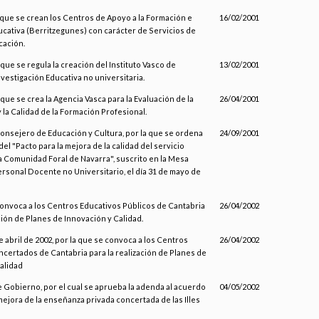
a que se crean los Centros de Apoyo a la Formación e
16/02/2001
cativa (Berritzegunes) con carácter de Servicios de
cación.
 que se regula la creación del Instituto Vasco de
13/02/2001
nvestigación Educativa no universitaria.
 que se crea la Agencia Vasca para la Evaluación de la
26/04/2001
la Calidad de la Formación Profesional.
Consejero de Educación y Cultura, por la que se ordena
24/09/2001
del "Pacto para la mejora de la calidad del servicio
a Comunidad Foral de Navarra", suscrito en la Mesa
ersonal Docente no Universitario, el día 31 de mayo de
convoca a los Centros Educativos Públicos de Cantabria
26/04/2002
ción de Planes de Innovación y Calidad.
 abril de 2002, por la que se convoca a los Centros
26/04/2002
certados de Cantabria para la realización de Planes de
alidad
 Gobierno, por el cual se aprueba la adenda al acuerdo
04/05/2002
mejora de la enseñanza privada concertada de las Illes