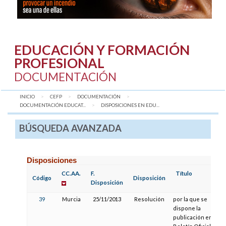
EDUCACIÓN Y FORMACIÓN
PROFESIONAL
DOCUMENTACIÓN
INICIO
CEFP
DOCUMENTACIÓN
DOCUMENTACIÓN EDUCAT...
AQUÍ:
DISPOSICIONES EN EDU...
BÚSQUEDA AVANZADA
Disposiciones
CC.AA.
F.
Título
Código
Disposición
Disposición
39
Murcia
25/11/2013
Resolución
por la que se
dispone la
publicación en el