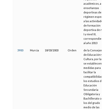
académicos, a las
enseñanzas
deportivas de
régimen especial y
a las actividades
de formación
deportiva de nivel
I y nivel III,
correspondientes
al año 2013
3900
Murcia
18/03/2003
Orden
de la Consejería
de Educación y
Cultura, por la que
se establecen
medidas para
facilitar la
compatibilidad de
los estudios de
Educación
Secundaria
Obligatoria y
Bachillerato con
los del grado
medio de las