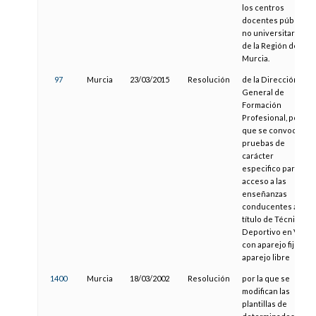
los centros
docentes públicos
no universitarios
de la Región de
Murcia.
97
Murcia
23/03/2015
Resolución
de la Dirección
General de
Formación
Profesional, por la
que se convoca las
pruebas de
carácter
especifico para el
acceso a las
enseñanzas
conducentes al
título de Técnico
Deportivo en Vela
con aparejo fijo y
aparejo libre
1400
Murcia
18/03/2002
Resolución
por la que se
modifican las
plantillas de