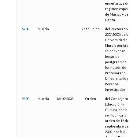
enseñanzas de
régimen especial
de Música y de
Danza.
5200
Murcia
Resolución
del Rectorado (R-
235/ 2003) de la
Universidad de
Murcia por la que
se convocan
becas de
postgrado de
formación de
Profesorado
Universitario y
Personal
Investigador
5300
Murcia
16/10/2003
Orden
del Consejero de
Educación y
Cultura, por la que
se modifica la
orden de 16 de
septiembre de
2002, por la que se