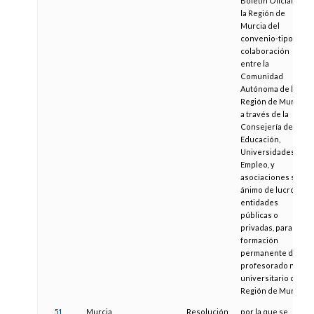
Boletín Oficial de
la Región de
Murcia del
convenio-tipo de
colaboración
entre la
Comunidad
Autónoma de la
Región de Murcia,
a través de la
Consejería de
Educación,
Universidades y
Empleo, y
asociaciones sin
ánimo de lucro,
entidades
públicas o
privadas, para la
formación
permanente del
profesorado no
universitario de la
Región de Murcia
51
Murcia
Resolución
por la que se