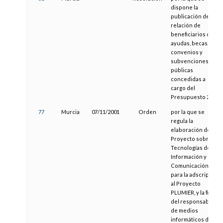
dispone la
publicación de la
relación de
beneficiarios de
ayudas, becas,
convenios y
subvenciones
públicas
concedidas a
cargo del
Presupuesto 2000.
77
Murcia
07/11/2001
Orden
por la que se
regula la
elaboración del
Proyecto sobre las
Tecnologías de la
Información y la
Comunicación,
para la adscripción
al Proyecto
PLUMIER, y la figura
del responsable
de medios
informáticos de