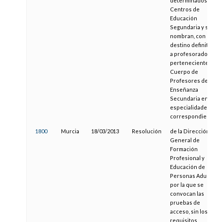
determinados
Centros de
Educación
Segundaria y se
nombran, con
destino definitivo,
a profesorado
perteneciente al
Cuerpo de
Profesores de
Enseñanza
Secundaria en las
especialidades
correspondientes.
1800
Murcia
18/03/2013
Resolución
de la Dirección
General de
Formación
Profesional y
Educación de
Personas Adultas,
por la que se
convocan las
pruebas de
acceso, sin los
requisitos