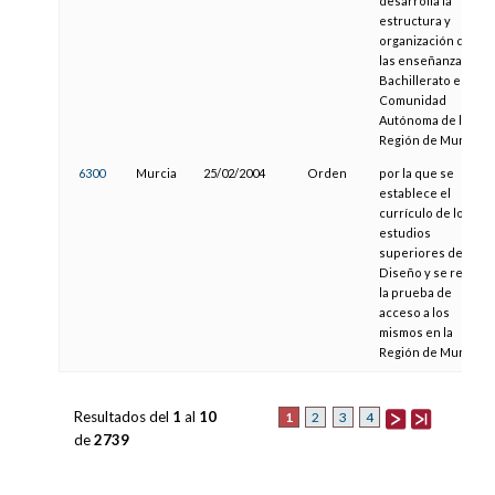
desarrolla la
estructura y
organización de
las enseñanzas del
Bachillerato en la
Comunidad
Autónoma de la
Región de Murcia
6300
Murcia
25/02/2004
Orden
por la que se
establece el
currículo de los
estudios
superiores de
Diseño y se regula
la prueba de
acceso a los
mismos en la
Región de Murcia
Resultados del
1
al
10
1
2
3
4
de
2739