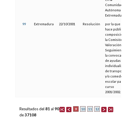
Comunidad
Autónoma de
Extremadura.
99
Extremadura
22/10/2001
Resolución
por la que se
hace pública la
composición de
la Comisión de
Valoración y
Seguimiento de
la convocatoria
de ayudas
individualizadas
de transporte
y/o comedor
escolar para el
curso
2001/2002.
Resultados del
81
al
90
9
10
11
12
de
37108