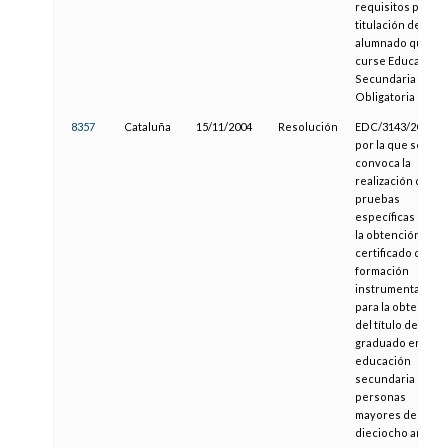
requisitos para la
titulación del
alumnado que
curse Educación
Secundaria
Obligatoria
8357
Cataluña
15/11/2004
Resolución
EDC/3143/2004,
por la que se
convoca la
realización de
pruebas
específicas para
la obtención del
certificado de
formación
instrumental y
para la obtención
del título de
graduado en
educación
secundaria para
personas
mayores de
dieciocho años