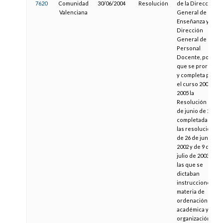
7620
Comunidad
30/06/2004
Resolución
de la Dirección
Valenciana
General de
Enseñanza y de la
Dirección
General de
Personal
Docente, por la
que se prorroga
y completa para
el curso 2004-
2005 la
Resolución de 15
de junio de 2001,
completada por
las resoluciones
de 26 de junio de
2002 y de 9 de
julio de 2003, por
las que se
dictaban
instrucciones en
materia de
ordenación
académica y de
organización de