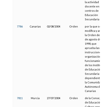
la actividad
docente en los
centros de
Educación
Secundaria
7786
Canarias
02/08/2004
Orden
por la que se
modifica y amplía
la Orden de 13
de agosto de
1998, que
aprueba las
instrucciones de
organización y
funcionamiento
de los Institutos
de Educación
Secundaria
dependientes de
la Comunidad
Autónoma de
Canarias
7811
Murcia
27/07/2004
Orden
de la Consejería
de Educación y
Cultura, por la