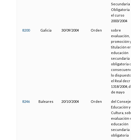
Secundaria
Obligatoria para
el curso
2003/2004
8200
Galicia
30/09/2004
Orden
sobre
evaluación,
promoción y
titulación en la
educación
secundaria
obligatoria como
consecuencia de
lo dispuesto en
el Real decreto
1318/2004, de 28
de mayo
8246
Baleares
20/10/2004
Orden
del Consejero de
Educación y
Cultura, sobre la
evaluación en la
educación
secundaria
obligatoria