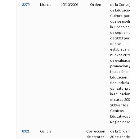
8275
Murcia
15/10/2004
Orden
de la Consejería
de Educación y
Cultura, por la
que se modifica
la Orden de 15
de septiembre
de 2003, por la
que se
establecen
nuevos criterios
de evaluación,
promoción y
titulación en
Educación
Secundaria
obligatoria para
la aplicación en
el curso 2003-
2004 en los
Centros
Educativos de la
Región de Murcia
8321
Galicia
Corrección
de la Orden de
de errores
30 de septiembre