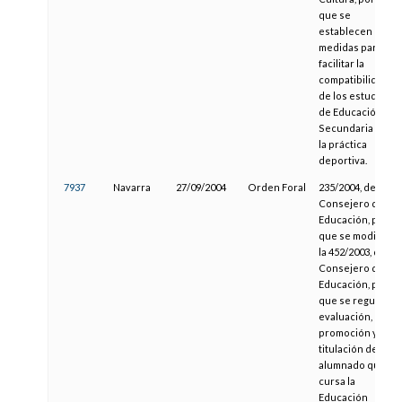
que se
establecen
medidas para
facilitar la
compatibilidad
de los estudios
de Educación
Secundaria con
la práctica
deportiva.
7937
Navarra
27/09/2004
Orden Foral
235/2004, del
Consejero de
Educación, por la
que se modifica
la 452/2003, del
Consejero de
Educación, por la
que se regula la
evaluación,
promoción y
titulación del
alumnado que
cursa la
Educación