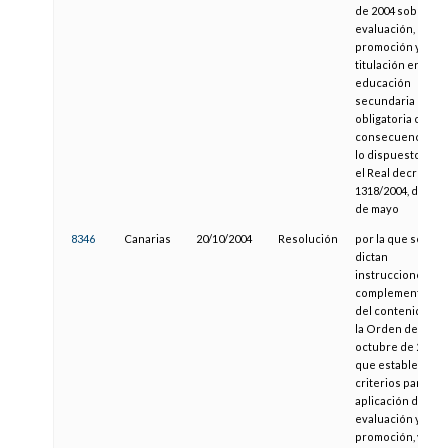
de 2004 sobre
evaluación,
promoción y
titulación en la
educación
secundaria
obligatoria como
consecuencia de
lo dispuesto en
el Real decreto
1318/2004, de 28
de mayo
8346
Canarias
20/10/2004
Resolución
por la que se
dictan
instrucciones
complementarias
del contenido de
la Orden de 1 de
octubre de 2003,
que establece
criterios para la
aplicación de la
evaluación y
promoción, y