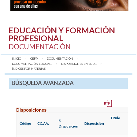
EDUCACIÓN Y FORMACIÓN
PROFESIONAL
DOCUMENTACIÓN
INICIO
CEFP
DOCUMENTACIÓN
DOCUMENTACIÓN EDUCAT...
DISPOSICIONES EN EDU...
AQUÍ:
ÍNDICES POR MATERIAS
BÚSQUEDA AVANZADA
Disposiciones
Título
F.
Código
CC.AA.
Disposición
Disposición