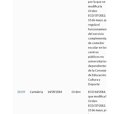
por la que se
modifica la
Orden
ECD/37/2012, de
15 de mayo, que
regula el
funcionamiento
del servicio
complementario
de comedor
escolar en los
centros
públicos no
universitarios
dependientes
de la Consejería
de Educación,
Cultura y
Deporte
21155
Cantabria
14/05/2014
Orden
ECD/63/2014,
que modifica la
Orden
ECD/37/2012, de
15 de mayo, por