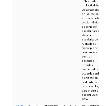
públicos de
titularidad del
Departamento
de Educación y
el precio de la
ayuda individual
de comedor
escolar para el
alumnado
escolarizado
fuera de su
municipio de
residencia en
centros
docentes
privados
concertados, de
acuerdo con la
planificación
realizada en el
mapa escolar,
para el curso
escolar 2005-
2006