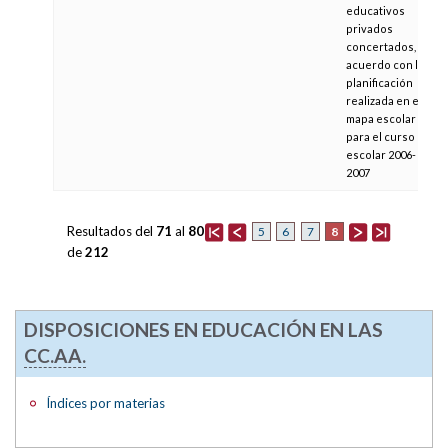
educativos
privados
concertados, de
acuerdo con la
planificación
realizada en el
mapa escolar
para el curso
escolar 2006-
2007
Resultados del
71
al
80
8
5
6
7
de
212
DISPOSICIONES EN EDUCACIÓN EN LAS
CC.AA.
Índices por materias