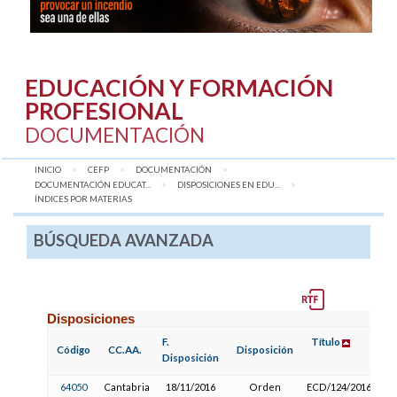
EDUCACIÓN Y FORMACIÓN
PROFESIONAL
DOCUMENTACIÓN
INICIO
CEFP
DOCUMENTACIÓN
DOCUMENTACIÓN EDUCAT...
DISPOSICIONES EN EDU...
AQUÍ:
ÍNDICES POR MATERIAS
BÚSQUEDA AVANZADA
Disposiciones
F.
Título
Código
CC.AA.
Disposición
Disposición
64050
Cantabria
18/11/2016
Orden
ECD/124/2016,