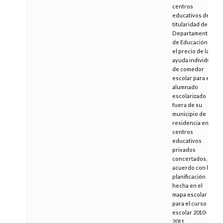
centros
educativos de
titularidad del
Departamento
de Educación y
el precio de la
ayuda individual
de comedor
escolar para el
alumnado
escolarizado
fuera de su
municipio de
residencia en
centros
educativos
privados
concertados, de
acuerdo con la
planificación
hecha en el
mapa escolar
para el curso
escolar 2010-
2011