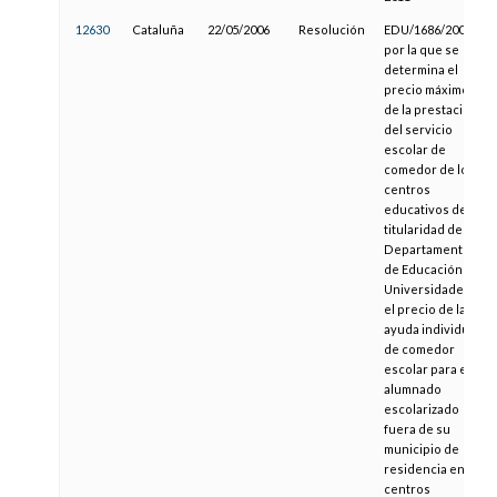
12630
Cataluña
22/05/2006
Resolución
EDU/1686/2006,
por la que se
determina el
precio máximo
de la prestación
del servicio
escolar de
comedor de los
centros
educativos de
titularidad del
Departamento
de Educación y
Universidades y
el precio de la
ayuda individual
de comedor
escolar para el
alumnado
escolarizado
fuera de su
municipio de
residencia en
centros