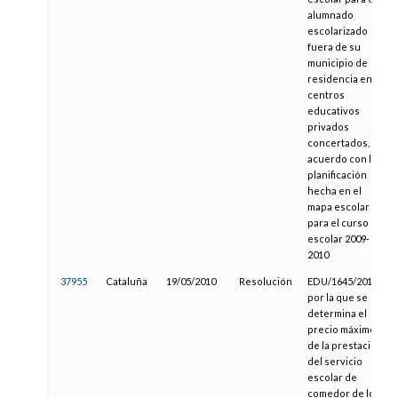
alumnado
escolarizado
fuera de su
municipio de
residencia en
centros
educativos
privados
concertados, de
acuerdo con la
planificación
hecha en el
mapa escolar
para el curso
escolar 2009-
2010
37955
Cataluña
19/05/2010
Resolución
EDU/1645/2010,
por la que se
determina el
precio máximo
de la prestación
del servicio
escolar de
comedor de los