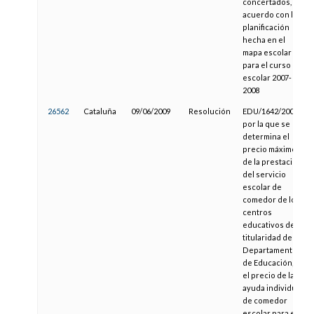
concertados, de
acuerdo con la
planificación
hecha en el
mapa escolar
para el curso
escolar 2007-
2008
26562
Cataluña
09/06/2009
Resolución
EDU/1642/2009,
por la que se
determina el
precio máximo
de la prestación
del servicio
escolar de
comedor de los
centros
educativos de
titularidad del
Departamento
de Educación, y
el precio de la
ayuda individual
de comedor
escolar para el