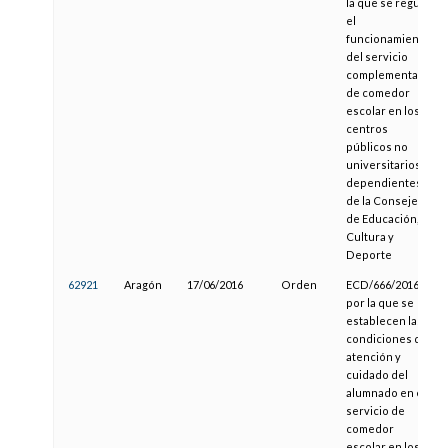
la que se regula
el
funcionamiento
del servicio
complementario
de comedor
escolar en los
centros
públicos no
universitarios
dependientes
de la Consejería
de Educación,
Cultura y
Deporte
62921
Aragón
17/06/2016
Orden
ECD/666/2016,
por la que se
establecen las
condiciones de
atención y
cuidado del
alumnado en el
servicio de
comedor
escolar en los