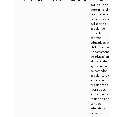
15434
Cataluña
21/05/2007
Resolución
EDU/1574/2007,
por la que se
determina el
precio máximo
de la prestación
del servicio
escolar de
comedor de los
centros
educativos de
titularidad del
Departamento
de Educación, y
el precio de la
ayuda individual
de comedor
escolar para el
alumnado
escolarizado
fuera de su
municipio de
residencia en
centros
educativos
privados