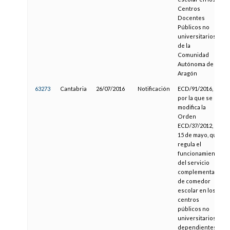
Centros
Docentes
Públicos no
universitarios
de la
Comunidad
Autónoma de
Aragón
63273
Cantabria
26/07/2016
Notificación
ECD/91/2016,
por la que se
modifica la
Orden
ECD/37/2012, de
15 de mayo, que
regula el
funcionamiento
del servicio
complementario
de comedor
escolar en los
centros
públicos no
universitarios
dependientes