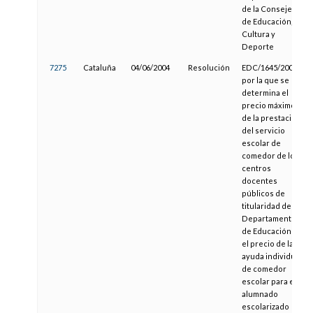
de la Consejería
de Educación,
Cultura y
Deporte
7275
Cataluña
04/06/2004
Resolución
EDC/1645/2004,
por la que se
determina el
precio máximo
de la prestación
del servicio
escolar de
comedor de los
centros
docentes
públicos de
titularidad del
Departamento
de Educación y
el precio de la
ayuda individual
de comedor
escolar para el
alumnado
escolarizado