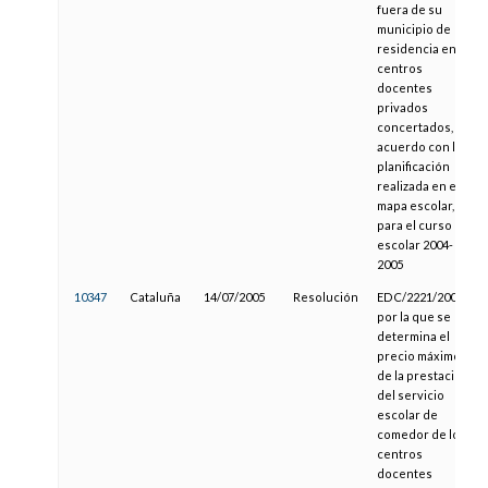
fuera de su
municipio de
residencia en
centros
docentes
privados
concertados, de
acuerdo con la
planificación
realizada en el
mapa escolar,
para el curso
escolar 2004-
2005
10347
Cataluña
14/07/2005
Resolución
EDC/2221/2005,
por la que se
determina el
precio máximo
de la prestación
del servicio
escolar de
comedor de los
centros
docentes