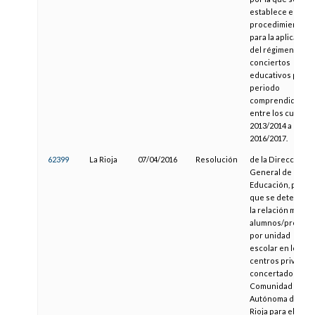
establece el
procedimiento
para la aplicación
del régimen de
conciertos
educativos para e
periodo
comprendido
entre los cursos
2013/2014 a
2016/2017.
62399
La Rioja
07/04/2016
Resolución
de la Dirección
General de
Educación, por la
que se determina
la relación media
alumnos/profeso
por unidad
escolar en los
centros privados
concertados de l
Comunidad
Autónoma de La
Rioja para el curs