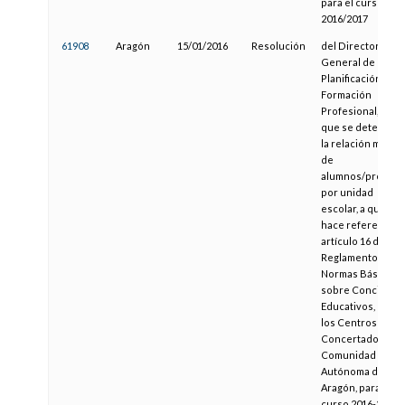
para el curso
2016/2017
61908
Aragón
15/01/2016
Resolución
del Director
General de
Planificación y
Formación
Profesional, por l
que se determina
la relación media
de
alumnos/profeso
por unidad
escolar, a que
hace referencia e
artículo 16 del
Reglamento de
Normas Básicas
sobre Concierto
Educativos, para
los Centros
Concertados de l
Comunidad
Autónoma de
Aragón, para el
curso 2016-2017