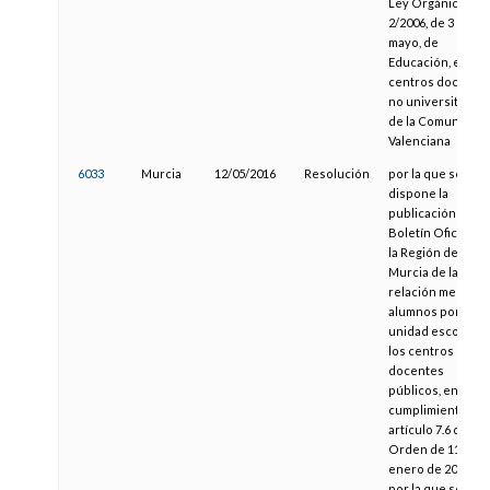
Ley Orgánica
2/2006, de 3 de
mayo, de
Educación, en los
centros docente
no universitarios
de la Comunitat
Valenciana
6033
Murcia
12/05/2016
Resolución
por la que se
dispone la
publicación en el
Boletín Oficial de
la Región de
Murcia de la
relación media d
alumnos por
unidad escolar e
los centros
docentes
públicos, en
cumplimiento del
artículo 7.6 de la
Orden de 11 de
enero de 2013,
por la que se