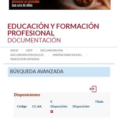
EDUCACIÓN Y FORMACIÓN
PROFESIONAL
DOCUMENTACIÓN
INICIO
CEFP
DOCUMENTACIÓN
DOCUMENTACIÓN EDUCAT...
DISPOSICIONES EN EDU...
AQUÍ:
ÍNDICES POR MATERIAS
BÚSQUEDA AVANZADA
Disposiciones
F.
Título
Código
CC.AA.
Disposición
Disposición