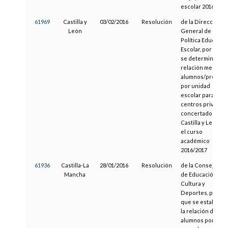
escolar 2016/201
61969
Castilla y
03/02/2016
Resolución
de la Dirección
León
General de
Política Educativa
Escolar, por la qu
se determina la
relación media
alumnos/profeso
por unidad
escolar para los
centros privados
concertados de
Castilla y León en
el curso
académico
2016/2017
61936
Castilla-La
28/01/2016
Resolución
de la Consejería
Mancha
de Educación,
Cultura y
Deportes, por la
que se establece
la relación de
alumnos por aula