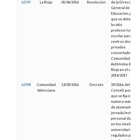
62707
La Rioja
01/06/2016
Resolución
de la Dirección
General de
Educación, por la
que se determina
la ratio
profesor/unidad
escolar para los
centros docente
privados
concertados de l
Comunidad
Autónoma de La
Rioja en el curso
2016/2017
62598
Comunidad
13/05/2016
Decreto
59/2016, del
Valenciana
Consell, por el
que se fija el
número máximo
de alumnado y la
jornada lectiva de
personal docent
en los niveles no
universitarios
regulados por la