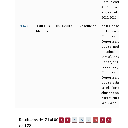
Comunidad
Autónoma de La
Rioja en el curso
2015/2016
60422
Castilla-La
08/06/2015
Resolución
de la Consejería
Mancha
de Educación,
Cultura y
Deportes, por la
que se modifica la
Resolución de
21/10/2014 de la
Consejería de
Educación,
Cultura y
Deportes, por la
que se establece
la relación de
alumnos por aula
para el curso
2015/2016
Resultados del
71
al
80
8
5
6
7
de
172