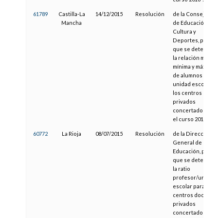
61789
Castilla-La
14/12/2015
Resolución
de la Consejería
Mancha
de Educación,
Cultura y
Deportes, por la
que se determina
la relación media,
mínima y máxima
de alumnos por
unidad escolar e
los centros
privados
concertados par
el curso 2015/201
60772
La Rioja
08/07/2015
Resolución
de la Dirección
General de
Educación, por la
que se determina
la ratio
profesor/unidad
escolar para los
centros docente
privados
concertados de l