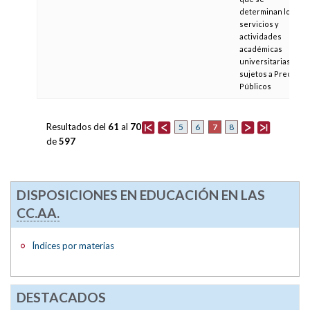
determinan los
servicios y
actividades
académicas
universitarias
sujetos a Precios
Públicos
Resultados del
61
al
70
7
5
6
8
de
597
DISPOSICIONES EN EDUCACIÓN EN LAS
CC.AA.
Índices por materias
DESTACADOS