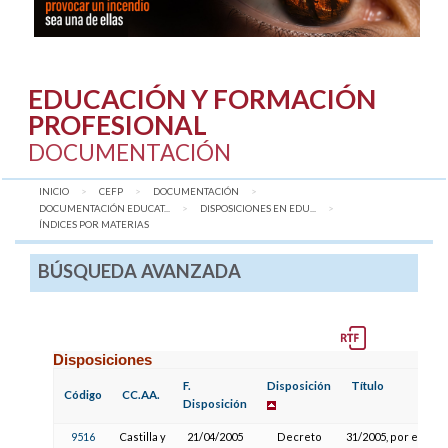
EDUCACIÓN Y FORMACIÓN
PROFESIONAL
DOCUMENTACIÓN
INICIO
CEFP
DOCUMENTACIÓN
DOCUMENTACIÓN EDUCAT...
DISPOSICIONES EN EDU...
AQUÍ:
ÍNDICES POR MATERIAS
BÚSQUEDA AVANZADA
Disposiciones
F.
Disposición
Título
Código
CC.AA.
Disposición
9516
Castilla y
21/04/2005
Decreto
31/2005, por el que