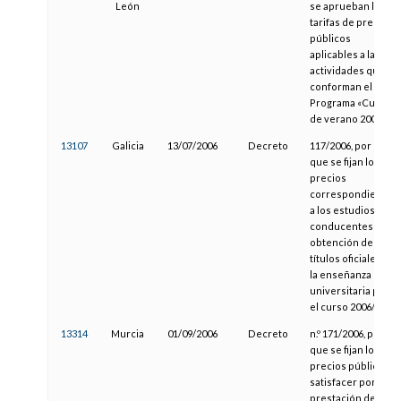
León
se aprueban las
tarifas de precios
públicos
aplicables a las
actividades que
conforman el
Programa «Cursos
de verano 2005»
13107
Galicia
13/07/2006
Decreto
117/2006, por el
que se fijan los
precios
correspondientes
a los estudios
conducentes a la
obtención de
títulos oficiales en
la enseñanza
universitaria para
el curso 2006/2007
13314
Murcia
01/09/2006
Decreto
n.º 171/2006, por el
que se fijan los
precios públicos a
satisfacer por la
prestación de