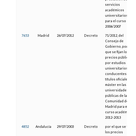
servicios
académicos
universitarios
para el curso
2006/2007
7653
Madrid
26/07/2012
Decreto
71/2012, del
Consejo de
Gobierno, por el
que se fijan los
precios públicos
por estudios
universitarios
conducentes a
títulos oficiales de
máster en las
universidades
públicas de la
Comunidad de
Madrid para el
curso académico
2012-2013
4852
Andalucía
29/07/2003
Decreto
por el que se fijan
los precios