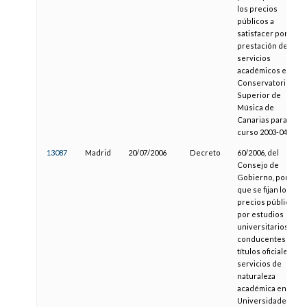
los precios
públicos a
satisfacer por la
prestación de
servicios
académicos en el
Conservatorio
Superior de
Música de
Canarias para el
curso 2003-04
13087
Madrid
20/07/2006
Decreto
60/2006, del
Consejo de
Gobierno, por el
que se fijan los
precios públicos
por estudios
universitarios
conducentes a
títulos oficiales y
servicios de
naturaleza
académica en las
Universidades