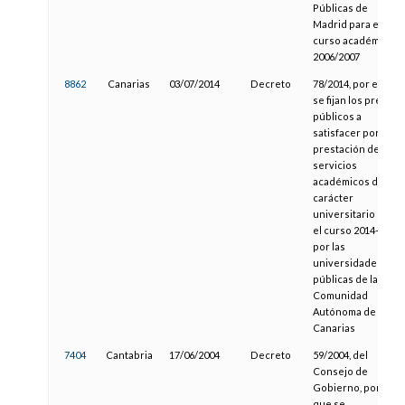
Públicas de
Madrid para el
curso académico
2006/2007
8862
Canarias
03/07/2014
Decreto
78/2014, por el que
se fijan los precios
públicos a
satisfacer por la
prestación de
servicios
académicos de
carácter
universitario para
el curso 2014-2015
por las
universidades
públicas de la
Comunidad
Autónoma de
Canarias
7404
Cantabria
17/06/2004
Decreto
59/2004, del
Consejo de
Gobierno, por el
que se