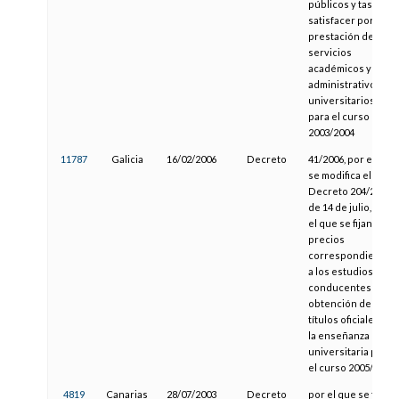
públicos y tasas a
satisfacer por la
prestación de
servicios
académicos y
administrativos
universitarios
para el curso
2003/2004
11787
Galicia
16/02/2006
Decreto
41/2006, por el que
se modifica el
Decreto 204/2005,
de 14 de julio, por
el que se fijan los
precios
correspondientes
a los estudios
conducentes a la
obtención de
títulos oficiales en
la enseñanza
universitaria para
el curso 2005/2006
4819
Canarias
28/07/2003
Decreto
por el que se fijan