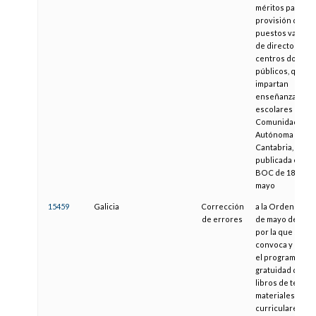
méritos para la
provisión de
puestos vacant
de directores d
centros docent
públicos, que
impartan
enseñanzas
escolares en la
Comunidad
Autónoma de
Cantabria,
publicada en el
BOC de 18 de
mayo
15459
Galicia
Corrección
a la Orden de 11
de errores
de mayo de 2007
por la que se
convoca y regul
el programa de
gratuidad de
libros de texto y
materiales
curriculares en