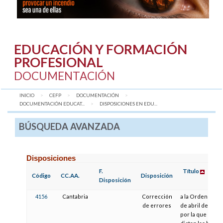
EDUCACIÓN Y FORMACIÓN
PROFESIONAL
DOCUMENTACIÓN
INICIO
CEFP
DOCUMENTACIÓN
DOCUMENTACIÓN EDUCAT...
AQUÍ:
DISPOSICIONES EN EDU...
BÚSQUEDA AVANZADA
Disposiciones
F.
Título
Código
CC.AA.
Disposición
Disposición
4156
Cantabria
Corrección
a la Orden de 10
de errores
de abril de 2003,
por la que se