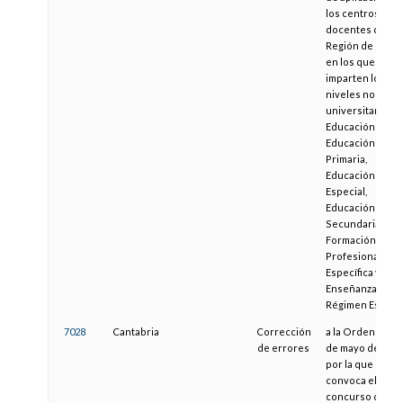
los centros
docentes de la
Región de Murci
en los que se
imparten los
niveles no
universitarios d
Educación Infanti
Educación
Primaria,
Educación
Especial,
Educación
Secundaria,
Formación
Profesional
Específica y las
Enseñanzas de
Régimen Especia
7028
Cantabria
Corrección
a la Orden de 11
de errores
de mayo de 2004
por la que se
convoca el
concurso de