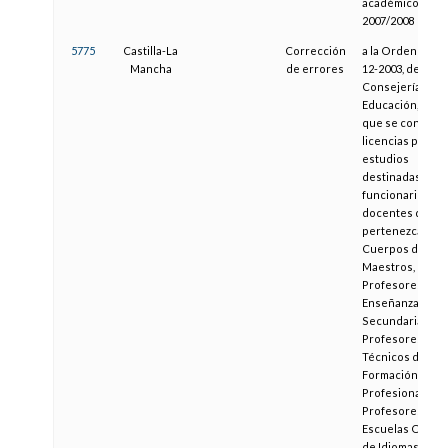
académico
2007/2008
5775
Castilla-La
Corrección
a la Orden de 11
Mancha
de errores
12-2003, de la
Consejería de
Educación, por l
que se convoca
licencias por
estudios
destinadas a
funcionarios
docentes que
pertenezcan a l
Cuerpos de
Maestros,
Profesores de
Enseñanza
Secundaria,
Profesores
Técnicos de
Formación
Profesional,
Profesores de
Escuelas Oficial
de Idiomas,