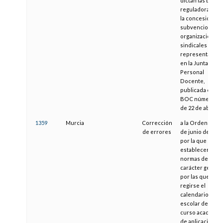
dictan las bases
reguladoras par
la concesión de
subvenciones a
organizaciones
sindicales con
representación
en la Junta de
Personal
Docente,
publicada en el
BOC número 76,
de 22 de abril
1359
Murcia
Corrección
a la Orden de 11
de errores
de junio de 2001
por la que se
establecen las
normas de
carácter genera
por las que ha d
regirse el
calendario
escolar de cada
curso académico
de aplicación en