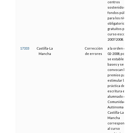
centros
sostenidos con
fondos públicos
para los niveles
obligatorios y
gratuitos para el
curso escolar
2007/2008.
17333
Castilla-La
Corrección
a la orden de 11-
Mancha
de errores
02-2008, por la 
se establecen l
bases y se
convocan los
premios para
estimular la
práctica de la
escritura en el
alumnado de la,
Comunidad
Autónoma de
Castilla-La
Mancha
correspondient
al curso