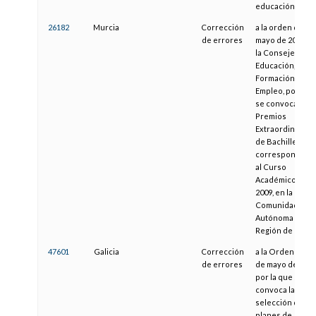
educación
26182
Murcia
Corrección
a la orden de 12
de errores
mayo de 2009, d
la Consejería de
Educación,
Formación y
Empleo, por la q
se convocan los
Premios
Extraordinarios
de Bachillerato
correspondient
al Curso
Académico 2008
2009, en la
Comunidad
Autónoma de la
Región de Murci
47601
Galicia
Corrección
a la Orden de 13
de errores
de mayo de 2011
por la que se
convoca la
selección de
planes de