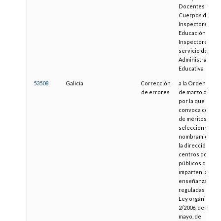
Docentes y de l
Cuerpos de
Inspectores de
Educación e
Inspectores al
servicio de la
Administración
Educativa
53508
Galicia
Corrección
a la Orden de 12
de errores
de marzo de 201
por la que se
convoca concur
de méritos para 
selección y
nombramiento 
la dirección de l
centros docent
públicos que
imparten las
enseñanzas
reguladas en la
Ley orgánica
2/2006, de 3 de
mayo, de