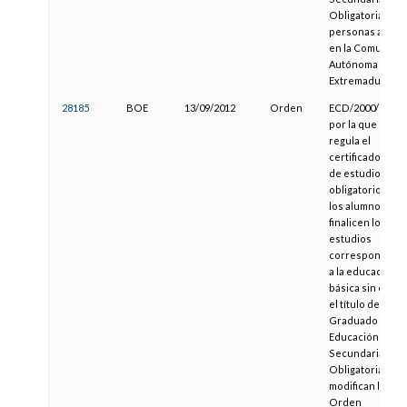
Obligatoria para
personas adulta
en la Comunida
Autónoma de
Extremadura
28185
BOE
13/09/2012
Orden
ECD/2000/2012,
por la que se
regula el
certificado oficia
de estudios
obligatorios par
los alumnos que
finalicen los
estudios
correspondient
a la educación
básica sin obte
el título de
Graduado en
Educación
Secundaria
Obligatoria, y se
modifican la
Orden