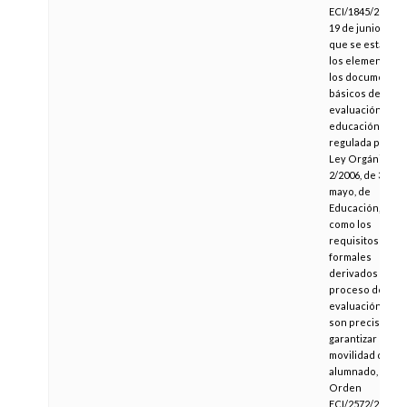
ECI/1845/2007, d
19 de junio, por l
que se estable
los elementos d
los documentos
básicos de
evaluación de la
educación básic
regulada por la
Ley Orgánica
2/2006, de 3 de
mayo, de
Educación, así
como los
requisitos
formales
derivados del
proceso de
evaluación que
son precisos pa
garantizar la
movilidad del
alumnado, y la
Orden
ECI/2572/2007, d