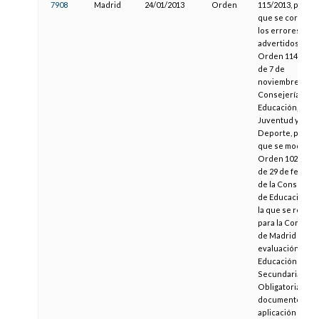
7908
Madrid
24/01/2013
Orden
115/2013, por la
que se corrigen
los errores
advertidos en la
Orden 11442/20
de 7 de
noviembre, de l
Consejería de
Educación,
Juventud y
Deporte, por la
que se modifica 
Orden 1029/2008
de 29 de febrero
de la Consejería
de Educación, p
la que se regula
para la Comuni
de Madrid la
evaluación en la
Educación
Secundaria
Obligatoria y los
documentos de
aplicación