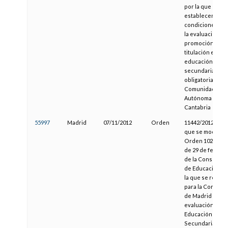
por la que se
establecen las
condiciones par
la evaluación,
promoción y
titulación en
educación
secundaria
obligatoria en la
Comunidad
Autónoma de
Cantabria
55997
Madrid
07/11/2012
Orden
11442/2012, por 
que se modifica 
Orden 1029/2008
de 29 de febrero
de la Consejería
de Educación, p
la que se regula
para la Comuni
de Madrid la
evaluación en la
Educación
Secundaria