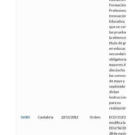
Formación
Profesional e
Innovación
Educativa, por la
que se convoca
las pruebas par
la obtención del
título de gradua
en educación
secundaria
obligatoria para
mayores de
dieciocho años 
las convocatori
de mayo y
septiembre, y s
dictan
instrucciones
para su
realización
56080
Cantabria
22/11/2012
Orden
ECD/113/2012, 
modifica la Ord
EDU/56/2007, de
28 de noviembre