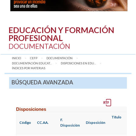
EDUCACIÓN Y FORMACIÓN
PROFESIONAL
DOCUMENTACIÓN
INICIO
CEFP
DOCUMENTACIÓN
DOCUMENTACIÓN EDUCAT...
DISPOSICIONES EN EDU...
AQUÍ:
ÍNDICES POR MATERIAS
BÚSQUEDA AVANZADA
Disposiciones
Título
F.
Código
CC.AA.
Disposición
Disposición