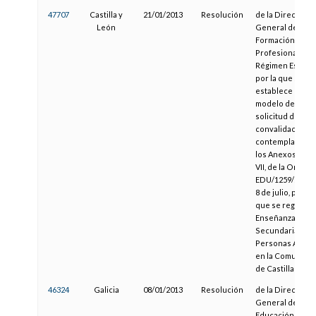
47707
Castilla y
21/01/2013
Resolución
de la Dirección
León
General de
Formación
Profesional y
Régimen Especia
por la que se
establece el
modelo de
solicitud de
convalidación n
contemplada en
los Anexos V, VI 
VII, de la Orden
EDU/1259/2008, 
8 de julio, por la
que se regula la
Enseñanza
Secundaria par
Personas Adult
en la Comunida
de Castilla y Le
46324
Galicia
08/01/2013
Resolución
de la Dirección
General de
Educación,