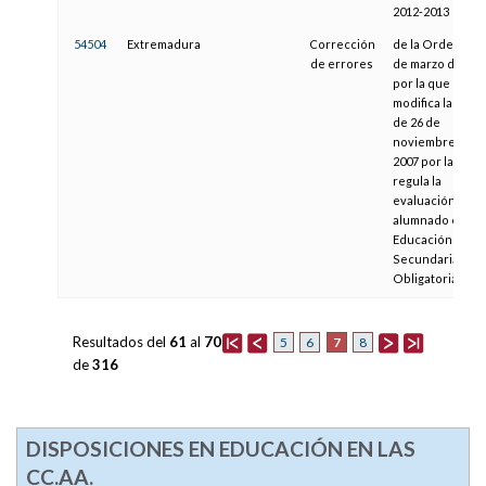
2012-2013
54504
Extremadura
Corrección
de la Orden de 
de errores
de marzo de 201
por la que se
modifica la Ord
de 26 de
noviembre de
2007 por la que 
regula la
evaluación del
alumnado en la
Educación
Secundaria
Obligatoria
Resultados del
61
al
70
7
5
6
8
de
316
DISPOSICIONES EN EDUCACIÓN EN LAS
CC.AA.