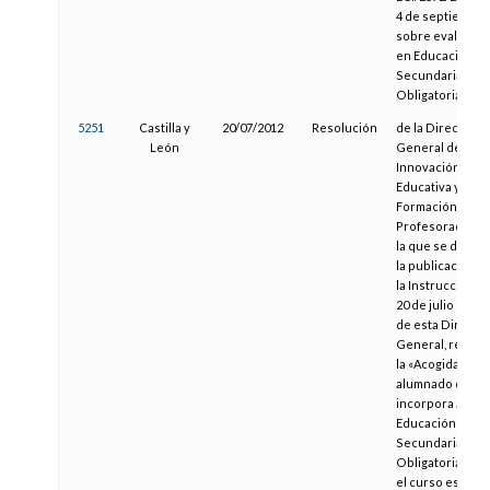
4 de septiembre
sobre evaluació
en Educación
Secundaria
Obligatoria
5251
Castilla y
20/07/2012
Resolución
de la Dirección
León
General de
Innovación
Educativa y
Formación del
Profesorado, po
la que se dispo
la publicación d
la Instrucción d
20 de julio de 20
de esta Direcci
General, relativa
la «Acogida del
alumnado que s
incorpora a 1.º d
Educación
Secundaria
Obligatoria» par
el curso escolar