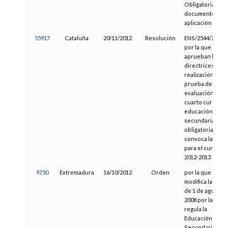
Obligatoria y los
documentos de
aplicación
55917
Cataluña
20/11/2012
Resolución
ENS/2544/2012,
por la que se
aprueban las
directrices para 
realización de la
prueba de
evaluación de
cuarto curso de 
educación
secundaria
obligatoria y se
convoca la prue
para el curso
2012-2013
9730
Extremadura
16/10/2012
Orden
por la que se
modifica la Ord
de 1 de agosto 
2008 por la que 
regula la
Educación
Secundaria