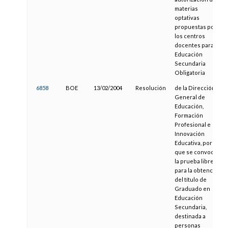
materias
optativas
propuestas por
los centros
docentes para la
Educación
Secundaria
Obligatoria
6858
BOE
13/02/2004
Resolución
de la Dirección
General de
Educación,
Formación
Profesional e
Innovación
Educativa, por la
que se convoca
la prueba libre
para la obtención
del título de
Graduado en
Educación
Secundaria,
destinada a
personas