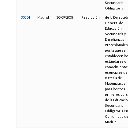
Secundaria
Obligatoria
30504
Madrid
30/09/2009
Resolución
de la Dirección
General de
Educación
Secundaria y
Enseñanzas
Profesionales,
por la que se
establecen los
estándares o
conocimientos
esenciales de la
materia de
Matemáticas
para los tres
primeros cursos
de la Educación
Secundaria
Obligatoria en la
Comunidad de
Madrid