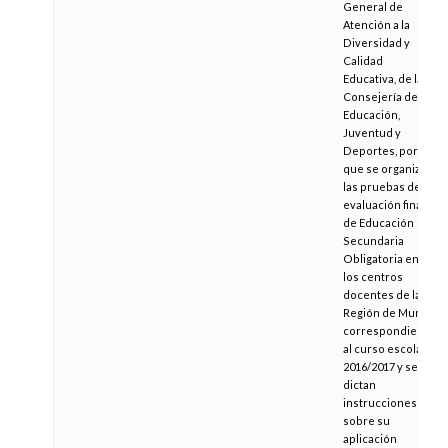
General de
Atención a la
Diversidad y
Calidad
Educativa, de la
Consejería de
Educación,
Juventud y
Deportes, por la
que se organiza
las pruebas de
evaluación final
de Educación
Secundaria
Obligatoria en
los centros
docentes de la
Región de Murcia
correspondiente
al curso escolar
2016/2017 y se
dictan
instrucciones
sobre su
aplicación