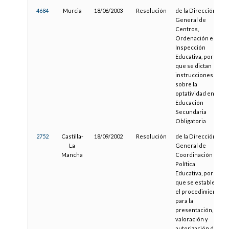
4684
Murcia
18/06/2003
Resolución
de la Dirección
General de
Centros,
Ordenación e
Inspección
Educativa, por la
que se dictan
instrucciones
sobre la
optatividad en
Educación
Secundaria
Obligatoria
2752
Castilla-
18/09/2002
Resolución
de la Dirección
La
General de
Mancha
Coordinación y
Política
Educativa, por la
que se establece
el procedimiento
para la
presentación,
valoración y
autorización de