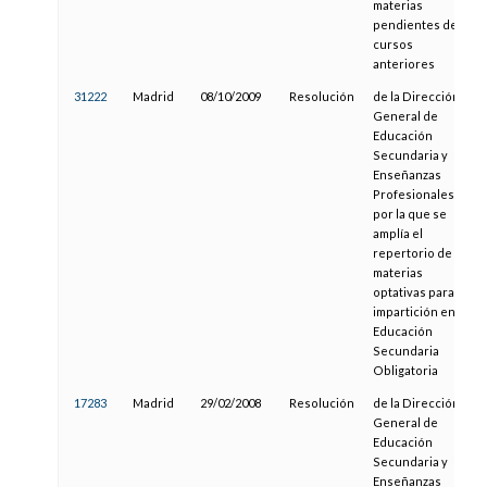
materias
pendientes de
cursos
anteriores
31222
Madrid
08/10/2009
Resolución
de la Dirección
General de
Educación
Secundaria y
Enseñanzas
Profesionales,
por la que se
amplía el
repertorio de
materias
optativas para su
impartición en la
Educación
Secundaria
Obligatoria
17283
Madrid
29/02/2008
Resolución
de la Dirección
General de
Educación
Secundaria y
Enseñanzas