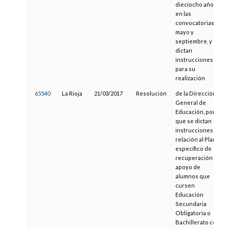
dieciocho años
en las
convocatorias de
mayo y
septiembre, y se
dictan
instrucciones
para su
realización
65540
La Rioja
21/03/2017
Resolución
de la Dirección
General de
Educación, por la
que se dictan
instrucciones en
relación al Plan
específico de
recuperación y
apoyo de
alumnos que
cursen
Educación
Secundaria
Obligatoria o
Bachillerato con