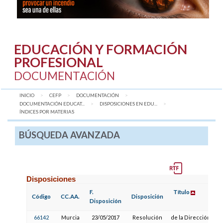
EDUCACIÓN Y FORMACIÓN
PROFESIONAL
DOCUMENTACIÓN
INICIO
CEFP
DOCUMENTACIÓN
DOCUMENTACIÓN EDUCAT...
DISPOSICIONES EN EDU...
AQUÍ:
ÍNDICES POR MATERIAS
BÚSQUEDA AVANZADA
Disposiciones
F.
Título
Código
CC.AA.
Disposición
Disposición
66142
Murcia
23/05/2017
Resolución
de la Dirección