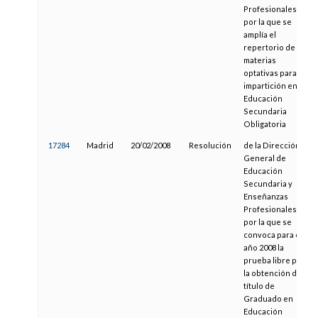
Profesionales,
por la que se
amplía el
repertorio de
materias
optativas para su
impartición en la
Educación
Secundaria
Obligatoria
17284
Madrid
20/02/2008
Resolución
de la Dirección
General de
Educación
Secundaria y
Enseñanzas
Profesionales,
por la que se
convoca para el
año 2008 la
prueba libre para
la obtención del
título de
Graduado en
Educación