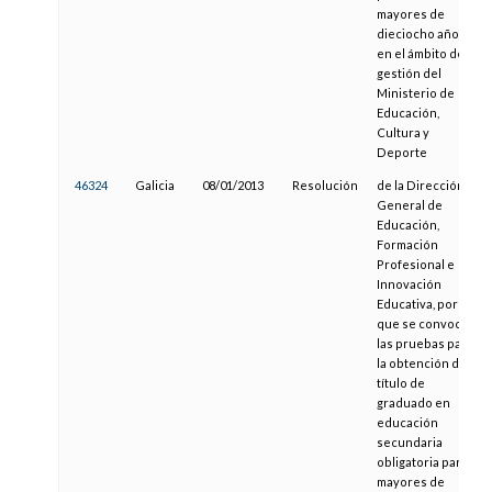
mayores de
dieciocho años,
en el ámbito de
gestión del
Ministerio de
Educación,
Cultura y
Deporte
46324
Galicia
08/01/2013
Resolución
de la Dirección
General de
Educación,
Formación
Profesional e
Innovación
Educativa, por la
que se convocan
las pruebas para
la obtención del
título de
graduado en
educación
secundaria
obligatoria para
mayores de