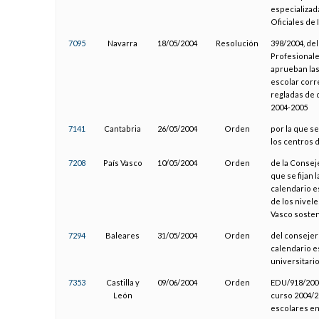
especializada
Oficiales de
7095
Navarra
18/05/2004
Resolución
398/2004, de
Profesionale
aprueban las
escolar corr
regladas de 
2004-2005
7141
Cantabria
26/05/2004
Orden
por la que se
los centros 
7208
País Vasco
10/05/2004
Orden
de la Consej
que se fijan 
calendario e
de los nivel
Vasco sosten
7294
Baleares
31/05/2004
Orden
del consejero
calendario e
universitari
7353
Castilla y
09/06/2004
Orden
EDU/918/2004,
León
curso 2004/2
escolares en