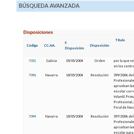
BÚSQUEDA AVANZADA
Disposiciones
Título
F.
Código
CC.AA.
Disposición
Disposición
7031
Galicia
05/05/2004
Orden
por la que se
en los centr
7096
Navarra
18/05/2004
Resolución
399/2004, de
Profesionale
aprueban las
escolar corr
Infantil, Pri
Profesional,
Foral de Nava
7094
Navarra
18/05/2004
Resolución
397/2004, de
Profesionale
aprueban las
escolar para