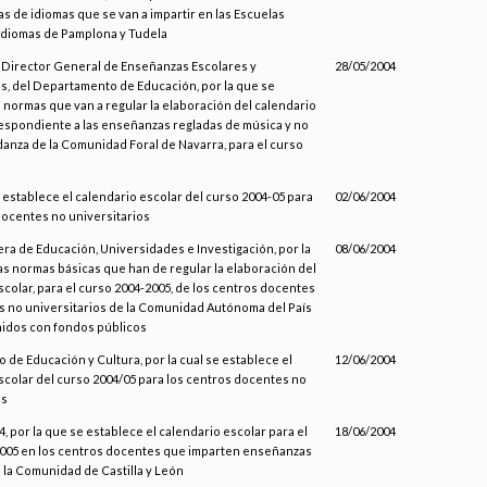
s de idiomas que se van a impartir en las Escuelas
 Idiomas de Pamplona y Tudela
l Director General de Enseñanzas Escolares y
28/05/2004
s, del Departamento de Educación, por la que se
 normas que van a regular la elaboración del calendario
espondiente a las enseñanzas regladas de música y no
danza de la Comunidad Foral de Navarra, para el curso
 establece el calendario escolar del curso 2004-05 para
02/06/2004
docentes no universitarios
era de Educación, Universidades e Investigación, por la
08/06/2004
las normas básicas que han de regular la elaboración del
scolar, para el curso 2004-2005, de los centros docentes
es no universitarios de la Comunidad Autónoma del País
idos con fondos públicos
 de Educación y Cultura, por la cual se establece el
12/06/2004
scolar del curso 2004/05 para los centros docentes no
os
 por la que se establece el calendario escolar para el
18/06/2004
005 en los centros docentes que imparten enseñanzas
 la Comunidad de Castilla y León