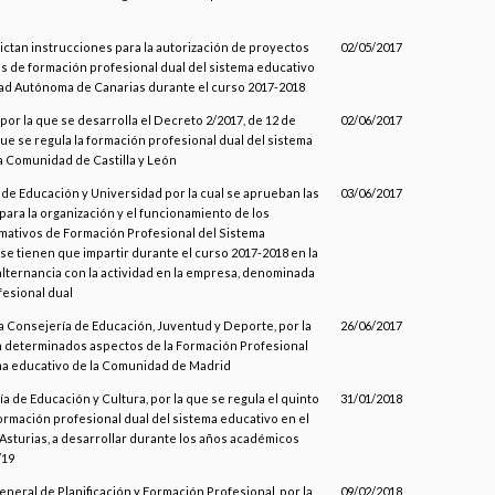
dictan instrucciones para la autorización de proyectos
02/05/2017
 de formación profesional dual del sistema educativo
ad Autónoma de Canarias durante el curso 2017-2018
por la que se desarrolla el Decreto 2/2017, de 12 de
02/06/2017
que se regula la formación profesional dual del sistema
a Comunidad de Castilla y León
de Educación y Universidad por la cual se aprueban las
03/06/2017
para la organización y el funcionamiento de los
mativos de Formación Profesional del Sistema
se tienen que impartir durante el curso 2017-2018 en la
lternancia con la actividad en la empresa, denominada
esional dual
la Consejería de Educación, Juventud y Deporte, por la
26/06/2017
n determinados aspectos de la Formación Profesional
ma educativo de la Comunidad de Madrid
ía de Educación y Cultura, por la que se regula el quinto
31/01/2018
rmación profesional dual del sistema educativo en el
Asturias, a desarrollar durante los años académicos
/19
eneral de Planificación y Formación Profesional, por la
09/02/2018