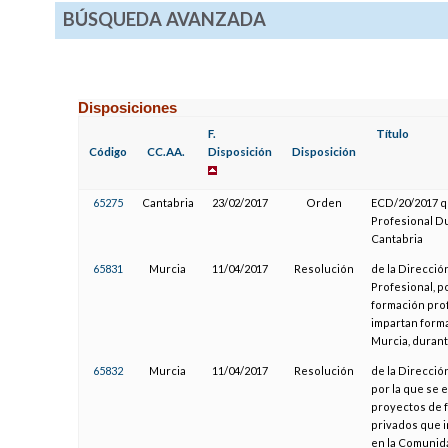
BÚSQUEDA AVANZADA
Disposiciones
F.
Título
Código
CC.AA.
Disposición
Disposición
65275
Cantabria
23/02/2017
Orden
ECD/20/2017 q
Profesional D
Cantabria
65831
Murcia
11/04/2017
Resolución
de la Direcció
Profesional, p
formación pro
impartan forma
Murcia, durant
65832
Murcia
11/04/2017
Resolución
de la Direcció
por la que se 
proyectos de f
privados que i
en la Comunida