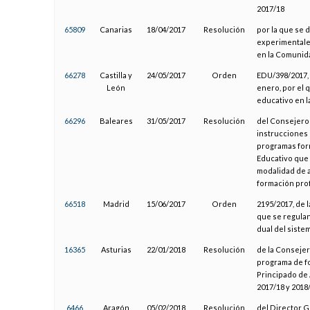
2017/18
65809
Canarias
18/04/2017
Resolución
por la que se 
experimentales
en la Comunid
66278
Castilla y
24/05/2017
Orden
EDU/398/2017, 
León
enero, por el 
educativo en l
66296
Baleares
31/05/2017
Resolución
del Consejero 
instrucciones 
programas for
Educativo que 
modalidad de a
formación prof
66518
Madrid
15/06/2017
Orden
2195/2017, de 
que se regula
dual del siste
16365
Asturias
22/01/2018
Resolución
de la Consejer
programa de fo
Principado de 
2017/18 y 2018
6466
Aragón
05/02/2018
Resolución
del Director G