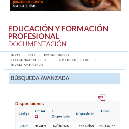
EDUCACIÓN Y FORMACIÓN
PROFESIONAL
DOCUMENTACIÓN
INICIO
CEFP
DOCUMENTACIÓN
DOCUMENTACIÓN EDUCAT...
DISPOSICIONES EN EDU...
AQUÍ:
ÍNDICES POR MATERIAS
BÚSQUEDA AVANZADA
Disposiciones
CC.AA.
F.
Título
Código
Disposición
Disposición
26098
Navarra
02/04/2009
Resolución
93/2009, del