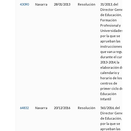
43090
Navarra
28/01/2013
Resolución
31/2013, del
Director General
de Educación,
Formación
Profesional y
Universidades
por la que se
aprueban las
instrucciones
que van a regular,
durante el curso
2013-2014, la
elaboración del
calendario y
horario de los
centros de
primer ciclo de
Educación
Infantil
64832
Navarra
20/12/2016
Resolución
561/2016, del
Director General
de Educación,
por la que se
aprueban las