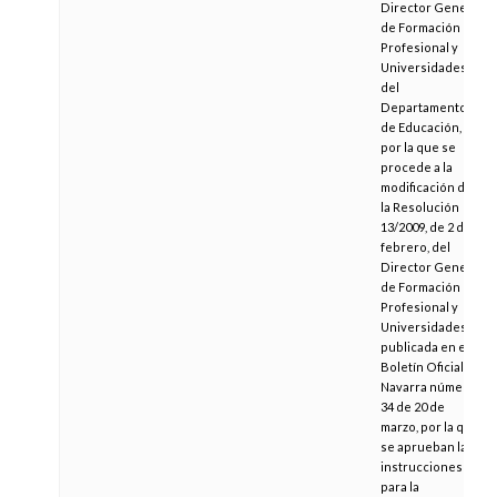
Director General
de Formación
Profesional y
Universidades
del
Departamento
de Educación,
por la que se
procede a la
modificación de
la Resolución
13/2009, de 2 de
febrero, del
Director General
de Formación
Profesional y
Universidades,
publicada en el
Boletín Oficial de
Navarra número
34 de 20 de
marzo, por la que
se aprueban las
instrucciones
para la