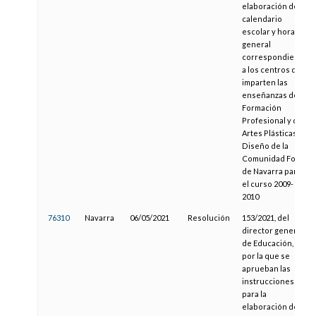
elaboración del
calendario
escolar y horario
general
correspondiente
a los centros que
imparten las
enseñanzas de
Formación
Profesional y de
Artes Plásticas y
Diseño de la
Comunidad Foral
de Navarra para
el curso 2009-
2010
76310
Navarra
06/05/2021
Resolución
153/2021, del
director general
de Educación,
por la que se
aprueban las
instrucciones
para la
elaboración del