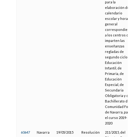
para la
elaboración del
calendario
escolar y horario
general
correspondiente
a los centros que
imparten las
enseñanzas
regladas de
segundo ciclo de
Educación
Infantil, de
Primaria, de
Educación
Especial, de
Secundaria
Obligatoria y de
Bachillerato de la
Comunidad Foral
de Navarra, para
el curso 2019-
2020
60647
Navarra
19/05/2015
Resolución
211/2015, del