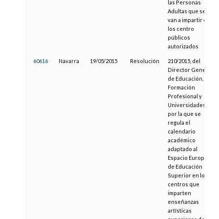
las Personas
Adultas que se
van a impartir en
los centro
públicos
autorizados
60616
Navarra
19/05/2015
Resolución
210/2015, del
Director General
de Educación,
Formación
Profesional y
Universidades,
por la que se
regula el
calendario
académico
adaptado al
Espacio Europeo
de Educación
Superior en los
centros que
imparten
enseñanzas
artísticas