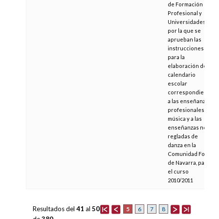
de Formación
Profesional y
Universidades,
por la que se
aprueban las
instrucciones
para la
elaboración del
calendario
escolar
correspondiente
a las enseñanzas
profesionales de
música y a las
enseñanzas no
regladas de
danza en la
Comunidad Foral
de Navarra, para
el curso
2010/2011
Resultados del
41
al
50
5
6
7
8
de
380