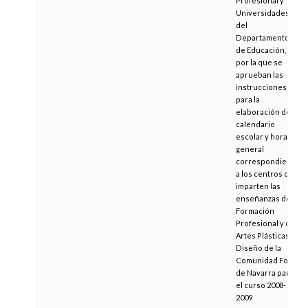
Profesional y
Universidades,
del
Departamento
de Educación,
por la que se
aprueban las
instrucciones
para la
elaboración del
calendario
escolar y horario
general
correspondiente
a los centros que
imparten las
enseñanzas de
Formación
Profesional y de
Artes Plásticas y
Diseño de la
Comunidad Foral
de Navarra para
el curso 2008-
2009