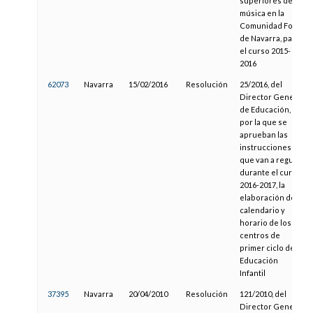
superiores de
música en la
Comunidad Foral
de Navarra, para
el curso 2015-
2016
62073
Navarra
15/02/2016
Resolución
25/2016, del
Director General
de Educación,
por la que se
aprueban las
instrucciones
que van a regular,
durante el curso
2016-2017, la
elaboración del
calendario y
horario de los
centros de
primer ciclo de
Educación
Infantil
37395
Navarra
20/04/2010
Resolución
121/2010, del
Director General