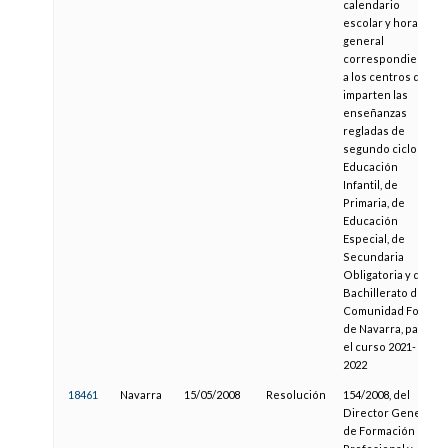
calendario
escolar y horario
general
correspondiente
a los centros que
imparten las
enseñanzas
regladas de
segundo ciclo de
Educación
Infantil, de
Primaria, de
Educación
Especial, de
Secundaria
Obligatoria y de
Bachillerato de la
Comunidad Foral
de Navarra, para
el curso 2021-
2022
18461
Navarra
15/05/2008
Resolución
154/2008, del
Director General
de Formación