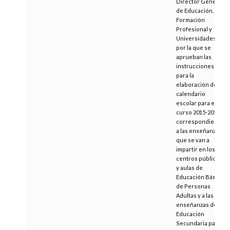
Director General
de Educación,
Formación
Profesional y
Universidades,
por la que se
aprueban las
instrucciones
para la
elaboración del
calendario
escolar para el
curso 2015-2016,
correspondiente
a las enseñanzas
que se van a
impartir en los
centros públicos
y aulas de
Educación Básica
de Personas
Adultas y a las
enseñanzas de
Educación
Secundaria para