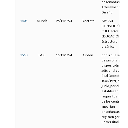
enseñanzas de
Artes Plásticas y
Diseño
1406
Murcia
25/11/1994
Decreto
83/1994.
CONSEJERÍA DE
CULTURA Y
EDUCACIÓN.
Estructura
orgánica.
1550
BOE
16/11/1994
Orden
por la que se
desarrolla la
disposición
adicional cuarta d
Real Decreto
1004/1991, de 14 
junio, por el que 
establecen los
requisitos mínim
de los centros q
impartan
enseñanzas de
régimen general 
universitarias.