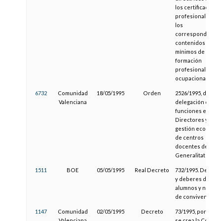
los certificados d
profesionalidad y
los
correspondiente
contenidos
mínimos de la
formación
profesional
ocupacional.
6732
Comunidad
18/05/1995
Orden
2526/1995, de
Valenciana
delegación de
funciones en los
Directores y
gestión económi
de centros
docentes de la
Generalitat
1511
BOE
05/05/1995
Real Decreto
732/1995. Derech
y deberes de los
alumnos y norma
de convivencia
1147
Comunidad
02/05/1995
Decreto
73/1995, por la qu
Valenciana
se crea la Comisi