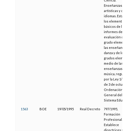
Ciencia.
Enseñanzas
artísticas y de
idiomas. Establec
los elementos
básicos de los
informes de
evaluación del
grado elemental 
las enseñanzas d
danza y de los
grados elemental
medio de las
enseñanzas de
música, regulada
por la Ley 1/1990,
de 3 de octubre 
Ordenación
General del
Sistema Educativ
1563
BOE
19/05/1995
Real Decreto
797/1995,
Formación
Profesional.
Establece
directrices sobre