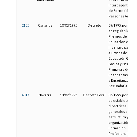
Interdepartament
de Formación de
Personas Adultas
2155
Canarias
10/03/1995
Decreto
39/1995, por el qu
se regulan los
Premios de
Educación e
Inventiva para
alumnos de
Educación Gener
Básica y Enseñan
Primaria y de
Enseñanzas Medi
y Enseñanza
Secundaria
4317
Navarra
13/02/1995
Decreto Foral
35/1995, por el qu
se establecen
directrices
generales sobre 
estructura y
organización de l
Formación
Profesional y las