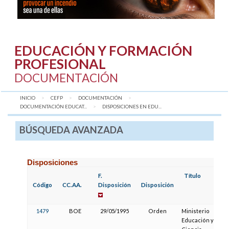
EDUCACIÓN Y FORMACIÓN
PROFESIONAL
DOCUMENTACIÓN
INICIO
CEFP
DOCUMENTACIÓN
DOCUMENTACIÓN EDUCAT...
AQUÍ:
DISPOSICIONES EN EDU...
BÚSQUEDA AVANZADA
Disposiciones
F.
Título
Código
CC.AA.
Disposición
Disposición
1479
BOE
29/05/1995
Orden
Ministerio
Educación y