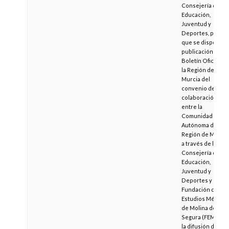
Consejería de
Educación,
Juventud y
Deportes, por la
que se dispone la
publicación en el
Boletín Oficial de
la Región de
Murcia del
convenio de
colaboración
entre la
Comunidad
Autónoma de la
Región de Murcia
a través de la
Consejería de
Educación,
Juventud y
Deportes y la
Fundación de
Estudios Médico
de Molina de
Segura (FEM) par
la difusión de los