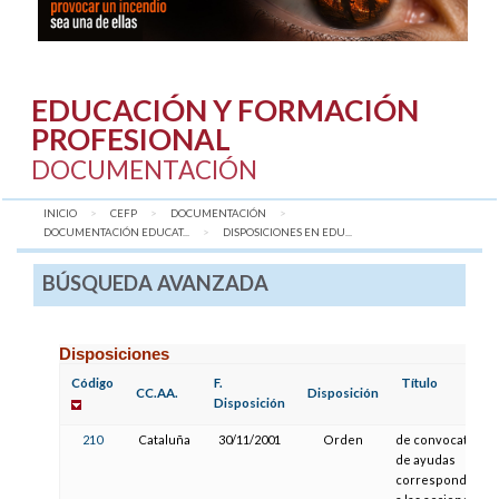
EDUCACIÓN Y FORMACIÓN
PROFESIONAL
DOCUMENTACIÓN
INICIO
CEFP
DOCUMENTACIÓN
DOCUMENTACIÓN EDUCAT...
AQUÍ:
DISPOSICIONES EN EDU...
BÚSQUEDA AVANZADA
Disposiciones
Código
F.
Título
CC.AA.
Disposición
Disposición
210
Cataluña
30/11/2001
Orden
de convocatoria
de ayudas
correspondiente