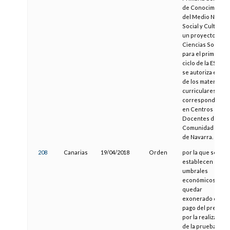
de Conocimiento
del Medio Natural
Social y Cultural, 
un proyecto de
Ciencias Sociales
para el primer
ciclo de la ESO, y
se autoriza el uso
de los materiales
curriculares
correspondiente
en Centros
Docentes de la
Comunidad Foral
de Navarra.
208
Canarias
19/04/2018
Orden
por la que se
establecen los
umbrales
económicos para
quedar
exonerado del
pago del precio
por la realización
de la prueba para