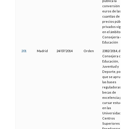
pública la
conversión a
euros de las
cuantías de los
precios públicos 
privados vigente
en el ámbito de la
Consejería de
Educación
201
Madrid
24/07/2014
Orden
2382/2014, de la
Consejera de
Educación,
Juventud y
Deporte, por la
que se aprueban
las bases
reguladoras de
becas de
excelencia para
cursar estudios
en las
Universidades y
Centros
Superiores de
Enseñanzas