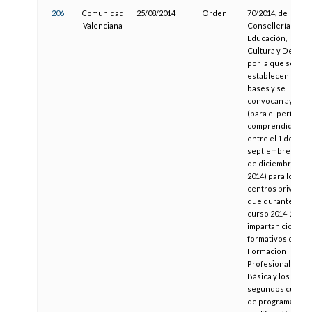
206
Comunidad
25/08/2014
Orden
70/2014, de la
Valenciana
Consellería de
Educación,
Cultura y Deporte
por la que se
establecen las
bases y se
convocan ayudas
(para el período
comprendido
entre el 1 de
septiembre y el 3
de diciembre de
2014) para los
centros privados
que durante el
curso 2014-2015
impartan ciclos
formativos de
Formación
Profesional
Básica y los
segundos cursos
de programas de