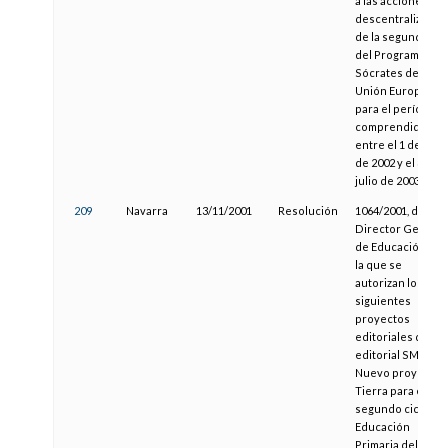
a las acciones
descentralizadas
de la segunda fas
del Programa
Sócrates de la
Unión Europea
para el período
comprendido
entre el 1 de juni
de 2002 y el 31 de
julio de 2003
209
Navarra
13/11/2001
Resolución
1064/2001, del
Director General
de Educación, po
la que se
autorizan los
siguientes
proyectos
editoriales de la
editorial SM:
Nuevo proyecto
Tierra para el
segundo ciclo de
Educación
Primaria del área