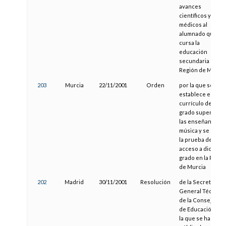
avances
científicos y
médicos al
alumnado que
cursa la
educación
secundaria en la
Región de Murcia
203
Murcia
22/11/2001
Orden
por la que se
establece el
currículo del
grado superior d
las enseñanzas d
música y se regul
la prueba de
acceso a dicho
grado en la Regió
de Murcia
202
Madrid
30/11/2001
Resolución
de la Secretaría
General Técnica
de la Consejería
de Educación, po
la que se hace