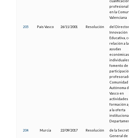
cualificación
profesional inicia
en la Comunitat
Valenciana
205
País Vasco
26/11/2001
Resolución
del Director de
Innovación
Educativa, con
relación a las
ayudas
económicas
individuales para
fomento de la
participación del
profesorado de l
Comunidad
Autónoma del Paí
Vasco en
actividades de
formación ajenas
a la oferta
institucional del
Departamento
204
Murcia
22/09/2017
Resolución
de la Secretaria
General de la