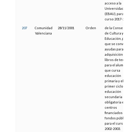
acceso a la
Universidad
(EBAU), para el
curso 2017-2018
207
Comunidad
28/11/2001
Orden
de la Conselleria
Valenciana
de Cultura y
Educación, por la
que se convocan
ayudas para la
adquisición de
libros de texto
para el alumnado
que cursa
educación
primaria y el
primer ciclo de
educación
secundaria
obligatoria en
centros
financiados con
fondos públicos,
para el curso
2002-2003.