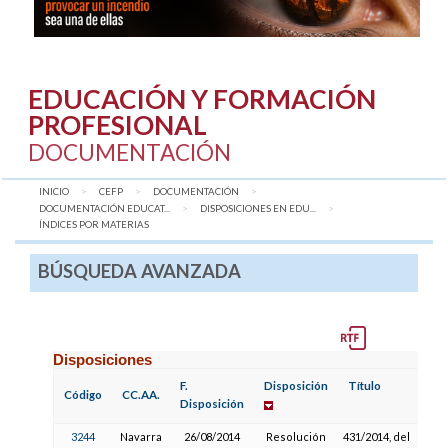
EDUCACIÓN Y FORMACIÓN
PROFESIONAL
DOCUMENTACIÓN
INICIO
CEFP
DOCUMENTACIÓN
DOCUMENTACIÓN EDUCAT...
DISPOSICIONES EN EDU...
AQUÍ:
ÍNDICES POR MATERIAS
BÚSQUEDA AVANZADA
Disposiciones
F.
Disposición
Título
Código
CC.AA.
Disposición
3244
Navarra
26/08/2014
Resolución
431/2014, del