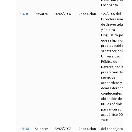
Enseñanza.
13210
Navarra
20/06/2006
Resolución
129/2006, del
Director General
de Universidades
y Política
Lingüística, por la
que se fijan los
precios públicos a
satisfacer, en la
Universidad
Pública de
Navarra, por la
prestación de
servicios
académicos y
demás derechos
conducentes a la
obtención de
títulos oficiales
para el curso
académico 2006-
2007.
15446
Baleares
22/05/2007
Resolución
del consejero de