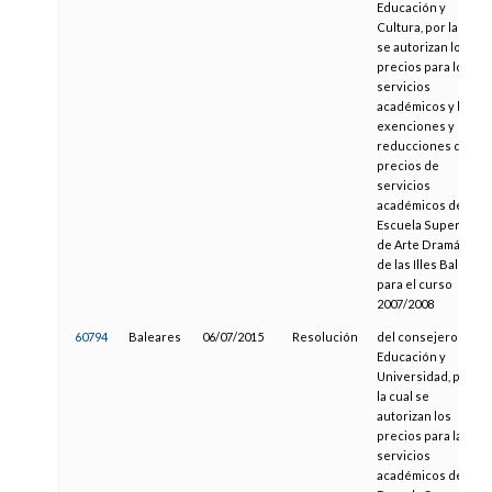
Educación y
Cultura, por la cual
se autorizan los
precios para los
servicios
académicos y las
exenciones y
reducciones de
precios de
servicios
académicos de la
Escuela Superior
de Arte Dramático
de las Illes Balears
para el curso
2007/2008
60794
Baleares
06/07/2015
Resolución
del consejero de
Educación y
Universidad, por
la cual se
autorizan los
precios para la los
servicios
académicos de la