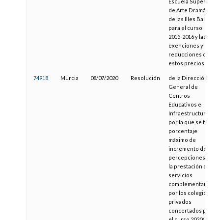
Escuela Superior
de Arte Dramático
de las Illes Balears
para el curso
2015-2016 y las
exenciones y
reducciones de
estos precios
74918
Murcia
08/07/2020
Resolución
de la Dirección
General de
Centros
Educativos e
Infraestructuras
por la que se fija el
porcentaje
máximo de
incremento de las
percepciones por
la prestación de
servicios
complementarios
por los colegios
privados
concertados para
el curso 2020/2021