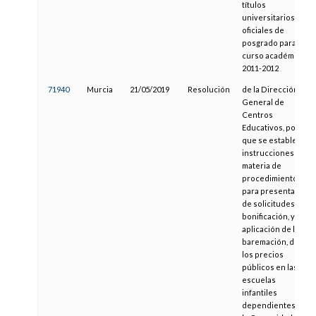
títulos
universitarios
oficiales de
posgrado para el
curso académico
2011-2012
71940
Murcia
21/05/2019
Resolución
de la Dirección
General de
Centros
Educativos, por la
que se establecen
instrucciones en
materia de
procedimiento
para presentación
de solicitudes de
bonificación, y de
aplicación de la
baremación, de
los precios
públicos en las
escuelas
infantiles
dependientes de