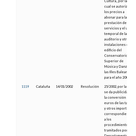
Cultura,, por la
cual se autorizan
los precios a
abonar para la
prestación de los
servicios y el uso
temporal de la sala
auditorio y otras
instalaciones del
edificio del
Conservatorio
Superior de
Música y Danza de
las Illes Balears
para el año 2002
1119
Cataluña
14/01/2002
Resolución
25/2002, por la que
se da publicidad a
la conversión en
euros de las tasas
y otros importes
correspondientes
a los
procedimientos
tramitados por el
Departamento de