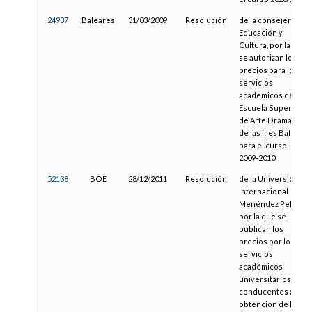
24937
Baleares
31/03/2009
Resolución
de la consejera de
Educación y
Cultura, por la cual
se autorizan los
precios para los
servicios
académicos de la
Escuela Superior
de Arte Dramático
de las Illes Balears
para el curso
2009-2010
52138
BOE
28/12/2011
Resolución
de la Universidad
Internacional
Menéndez Pelayo,
por la que se
publican los
precios por los
servicios
académicos
universitarios
conducentes a la
obtención de los