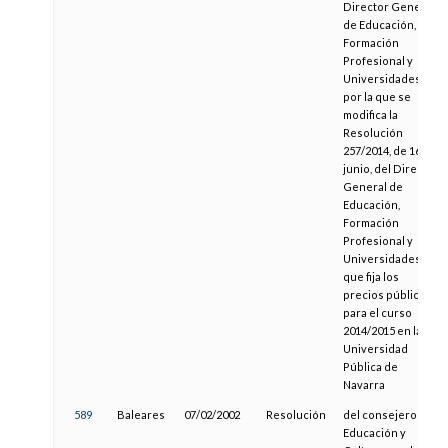
Director General
de Educación,
Formación
Profesional y
Universidades,
por la que se
modifica la
Resolución
257/2014, de 16 de
junio, del Director
General de
Educación,
Formación
Profesional y
Universidades,
que fija los
precios públicos
para el curso
2014/2015 en la
Universidad
Pública de
Navarra
589
Baleares
07/02/2002
Resolución
del consejero de
Educación y