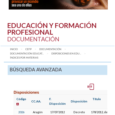
EDUCACIÓN Y FORMACIÓN
PROFESIONAL
DOCUMENTACIÓN
INICIO
CEFP
DOCUMENTACIÓN
DOCUMENTACIÓN EDUCAT...
DISPOSICIONES EN EDU...
AQUÍ:
ÍNDICES POR MATERIAS
BÚSQUEDA AVANZADA
Disposiciones
Código
F.
Título
CC.AA.
Disposición
Disposición
2026
Aragón
17/07/2012
Decreto
178/2012, del