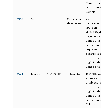
Consejería de
Educación y
Ciencia
2413
Madrid
Corrección
a la
de errores
publicación de
la Orden
2802/2002, de 6
de junio, de la
Consejería de
Educación, por
la que se
desarrolla la
estructura
orgánica de la
Consejería
2974
Murcia
18/10/2002
Decreto
126/ 2002, por
el que se
establece la
estructura
orgánica de la
Consejería de
Educación y
Cultura.