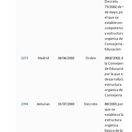
Decreto
75/2002, de 9
de mayo, por
el que se
establecen las
competencias
y estructura
orgánica de la
Consejería de
Educación
2273
Madrid
06/06/2002
Orden
2802/2002, de
la Consejería
de Educación,
por la que se
desarrolla la
estructura
orgánica de la
Consejería
2394
Asturias
31/07/2003
Decreto
88/2003, por el
que se
establece la
estructura
orgánica
básica de la