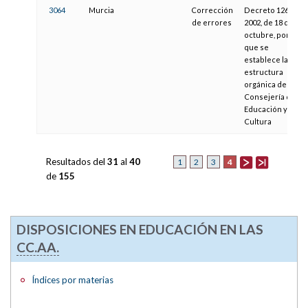
3064
Murcia
Corrección
Decreto 126/
de errores
2002, de 18 de
octubre, por el
que se
establece la
estructura
orgánica de la
Consejería de
Educación y
Cultura
Resultados del
31
al
40
4
1
2
3
de
155
DISPOSICIONES EN EDUCACIÓN EN LAS
CC.AA.
Índices por materias