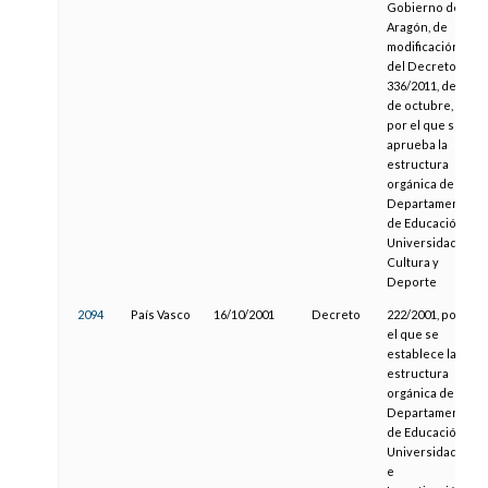
Gobierno de
Aragón, de
modificación
del Decreto
336/2011, de 6
de octubre,
por el que se
aprueba la
estructura
orgánica del
Departamento
de Educación,
Universidad,
Cultura y
Deporte
2094
País Vasco
16/10/2001
Decreto
222/2001, por
el que se
establece la
estructura
orgánica del
Departamento
de Educación,
Universidades
e