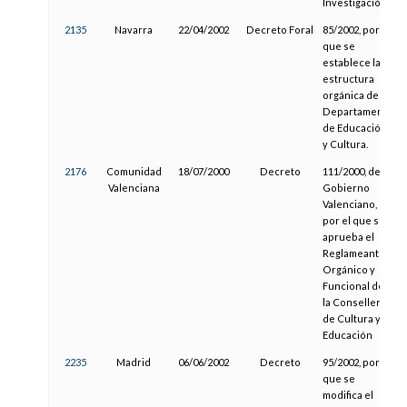
Investigación.
2135
Navarra
22/04/2002
Decreto Foral
85/2002, por el
que se
establece la
estructura
orgánica del
Departamento
de Educación
y Cultura.
2176
Comunidad
18/07/2000
Decreto
111/2000, del
Valenciana
Gobierno
Valenciano,
por el que se
aprueba el
Reglameanto
Orgánico y
Funcional de
la Conselleria
de Cultura y
Educación
2235
Madrid
06/06/2002
Decreto
95/2002, por el
que se
modifica el