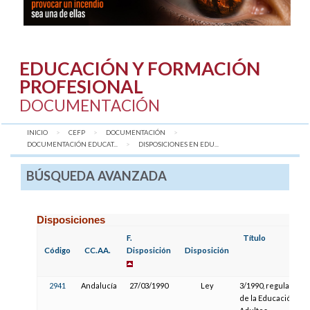
EDUCACIÓN Y FORMACIÓN
PROFESIONAL
DOCUMENTACIÓN
INICIO
CEFP
DOCUMENTACIÓN
DOCUMENTACIÓN EDUCAT...
AQUÍ:
DISPOSICIONES EN EDU...
BÚSQUEDA AVANZADA
Disposiciones
F.
Título
Código
CC.AA.
Disposición
Disposición
2941
Andalucía
27/03/1990
Ley
3/1990, regulación
de la Educación de