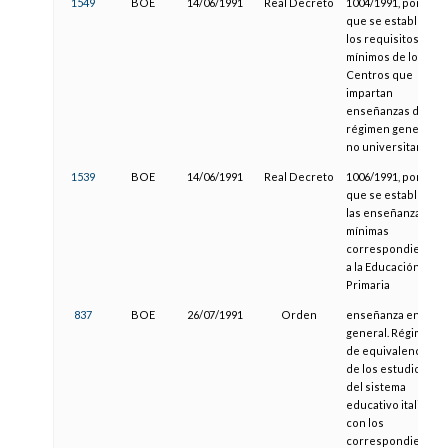
1549
BOE
14/06/1991
Real Decreto
1004/1991, por el
que se establecen
los requisitos
mínimos de los
Centros que
impartan
enseñanzas de
régimen general
no universitarias.
1539
BOE
14/06/1991
Real Decreto
1006/1991, por el
que se establecen
las enseñanzas
mínimas
correspondientes
a la Educación
Primaria
837
BOE
26/07/1991
Orden
enseñanza en
general. Régimen
de equivalencias
de los estudios
del sistema
educativo italiano
con los
correspondientes