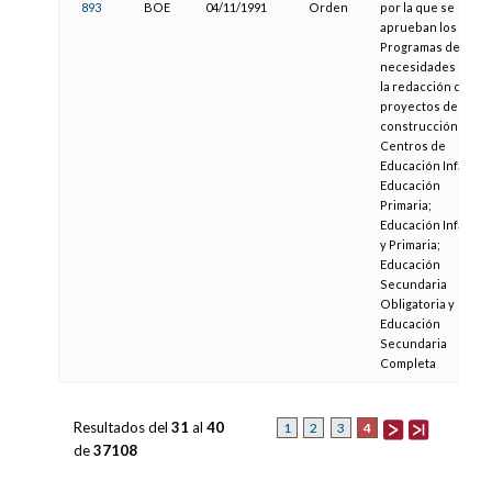
893
BOE
04/11/1991
Orden
por la que se
aprueban los
Programas de
necesidades para
la redacción de los
proyectos de
construcción de
Centros de
Educación Infantil;
Educación
Primaria;
Educación Infantil
y Primaria;
Educación
Secundaria
Obligatoria y
Educación
Secundaria
Completa
Resultados del
31
al
40
4
1
2
3
de
37108