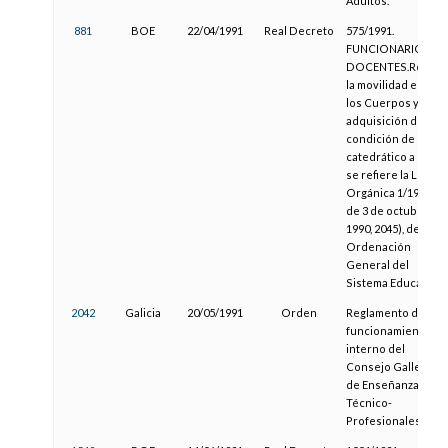
Adultos.
881
BOE
22/04/1991
Real Decreto
575/1991.
FUNCIONARIOS
DOCENTES.Regula
la movilidad entre
los Cuerpos y la
adquisición de la
condición de
catedrático a que
se refiere la Ley
Orgánica 1/1990,
de 3 de octubre (R.
1990, 2045), de
Ordenación
General del
Sistema Educativo.
2042
Galicia
20/05/1991
Orden
Reglamento de
funcionamiento
interno del
Consejo Gallego
de Enseñanzas
Técnico-
Profesionales.