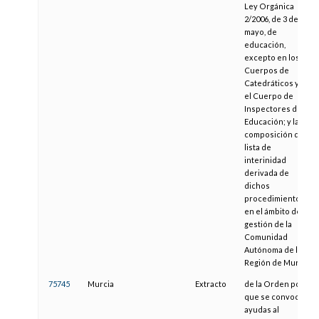
Ley Orgánica
2/2006, de 3 de
mayo, de
educación,
excepto en los
Cuerpos de
Catedráticos y en
el Cuerpo de
Inspectores de
Educación; y la
composición de la
lista de
interinidad
derivada de
dichos
procedimientos,
en el ámbito de
gestión de la
Comunidad
Autónoma de la
Región de Murcia
75745
Murcia
Extracto
de la Orden por la
que se convocan
ayudas al