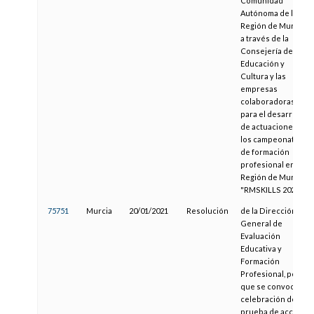
Comunidad
Autónoma de la
Región de Murcia,
a través de la
Consejería de
Educación y
Cultura y las
empresas
colaboradoras,
para el desarrollo
de actuaciones en
los campeonatos
de formación
profesional en la
Región de Murcia,
"RMSKILLS 2020"
75751
Murcia
20/01/2021
Resolución
de la Dirección
General de
Evaluación
Educativa y
Formación
Profesional, por la
que se convoca la
celebración de la
prueba de acceso