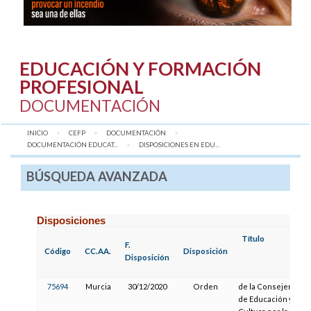
EDUCACIÓN Y FORMACIÓN
PROFESIONAL
DOCUMENTACIÓN
INICIO
CEFP
DOCUMENTACIÓN
DOCUMENTACIÓN EDUCAT...
AQUÍ:
DISPOSICIONES EN EDU...
BÚSQUEDA AVANZADA
Disposiciones
Título
F.
Código
CC.AA.
Disposición
Disposición
75694
Murcia
30/12/2020
Orden
de la Consejería
de Educación y