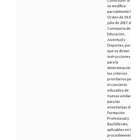
Cultura por la que
se modifica
parcialmente la
Orden de 14 de
julio de 2017, de la
Consejería de
Educación,
Juventud y
Deportes, por la
que se dictan
instrucciones
para la
determinación de
los criterios
prioritarios para
el concierto
educativo de
nuevas unidades
para las
enseñanzas de
Formación
Profesional y
Bachillerato,
aplicables en los
procedimientos