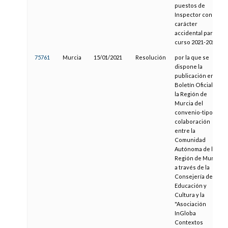
puestos de
Inspector con
carácter
accidental para el
curso 2021-2022
75761
Murcia
15/01/2021
Resolución
por la que se
dispone la
publicación en el
Boletín Oficial de
la Región de
Murcia del
convenio-tipo de
colaboración
entre la
Comunidad
Autónoma de la
Región de Murcia,
a través de la
Consejería de
Educación y
Cultura y la
"Asociación
InGloba
Contextos