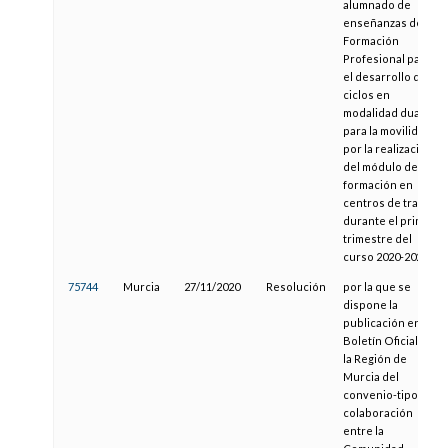
alumnado de
enseñanzas de
Formación
Profesional para
el desarrollo de
ciclos en
modalidad dual y
para la movilidad
por la realización
del módulo de
formación en
centros de trabajo
durante el primer
trimestre del
curso 2020-2021
75744
Murcia
27/11/2020
Resolución
por la que se
dispone la
publicación en el
Boletín Oficial de
la Región de
Murcia del
convenio-tipo de
colaboración
entre la