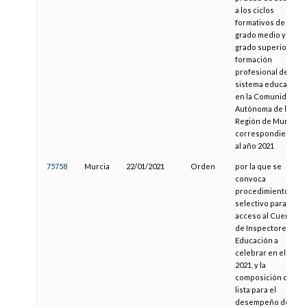
a los ciclos
formativos de
grado medio y de
grado superior de
formación
profesional del
sistema educativo
en la Comunidad
Autónoma de la
Región de Murcia,
correspondientes
al año 2021
75758
Murcia
22/01/2021
Orden
por la que se
convoca
procedimiento
selectivo para
acceso al Cuerpo
de Inspectores de
Educación a
celebrar en el año
2021, y la
composición de la
lista para el
desempeño de