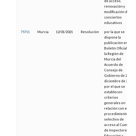
de acceso,
renovación y
modificación de
conciertos
educativos
75711
Murcia
12/01/2021
Resolución
por la que se
dispone la
publicación en el
Boletín Oficial de
la Región de
Murcia del
Acuerdo de
Consejo de
Gobierno de 23 de
diciembre de 2020
por el que se
establecen
criterios
generales en
relación con el
procedimiento
selectivo de
acceso al Cuerpo
de Inspectores de
Educación a