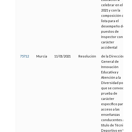
celebrar en el año
2021 y con la
composición de la
lista para el
desempeño de
puestos de
Inspector con
carácter
accidental
75712
Murcia
11/01/2021
Resolución
de la Dirección
General de
Innovación
Educativa y
Atención a la
Diversidad por la
que se convoca la
prueba de
carácter
específico para el
acceso a las
enseñanzas
conducentes al
título de Técnico
Deportivo en Vela