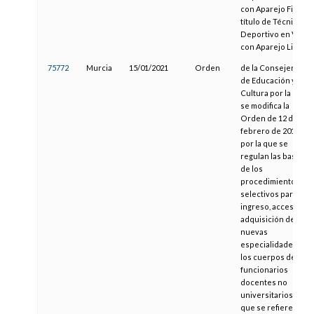
con Aparejo Fijo y
título de Técnico
Deportivo en Vela
con Aparejo Libre
75772
Murcia
15/01/2021
Orden
de la Consejería
de Educación y
Cultura por la que
se modifica la
Orden de 12 de
febrero de 2019,
por la que se
regulan las bases
de los
procedimientos
selectivos para el
ingreso, acceso y
adquisición de
nuevas
especialidades en
los cuerpos de
funcionarios
docentes no
universitarios a
que se refiere la