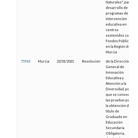
Naturales", para el
desarrollo de
programas de
intervención
educativa en
centros
sostenidos con
Fondos Públicos
en la Región de
Murcia
75765
Murcia
22/01/2021
Resolución
de la Dirección
General de
Innovación
Educativa y
Atención a la
Diversidad, por la
que se convocan
las pruebas para
la obtención del
título de
Graduado en
Educación
Secundaria
Obligatoria,