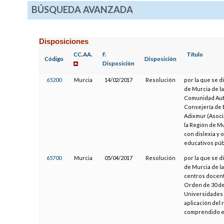
BÚSQUEDA AVANZADA
Disposiciones
CC.AA.
F.
Título
Código
Disposición
Disposición
65200
Murcia
14/02/2017
Resolución
por la que se d
de Murcia de l
Comunidad Autó
Consejería de 
Adixmur (Asocia
la Región de Mu
con dislexia y 
educativos púb
65700
Murcia
05/04/2017
Resolución
por la que se d
de Murcia de l
centros docente
Orden de 30 de
Universidades 
aplicación del
comprendido en