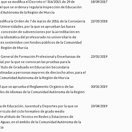
l que se modifica el Decreto n.º 316/2015, de 29 de
18/09/2017
el que se ordena y regula la Inspección de Educación
d Autónoma de la Región de Murcia
odifica la Orden de 7 de marzo de 2016, de la Consejería
22/05/2018
 Universidades, por la que se aprueban las bases
 concesión de subvenciones por la acreditación en
a idiomática del profesorado no universitario de
es sostenidos con fondos públicos de la Comunidad
 Región de Murcia
n General de Formación Profesional y Enseñanzas de
23/01/2019
l, por la que se convocan las pruebas para la
Título de Graduado en Educación Secundaria
estinadas a personas mayores de dieciocho años, para el
a Comunidad Autónoma de la Región de Murcia
 el que se aprueba el Reglamento Orgánico de las
30/01/2019
ales de Idiomas de la Comunidad Autónoma de la Región
ía de Educación, Juventud y Deportes por la que se
23/04/2019
rrículo del ciclo formativo de grado medio
e al título de Técnico en Redes y Estaciones de
 Aguas, en el ámbito de la Comunidad Autónoma de la
cia