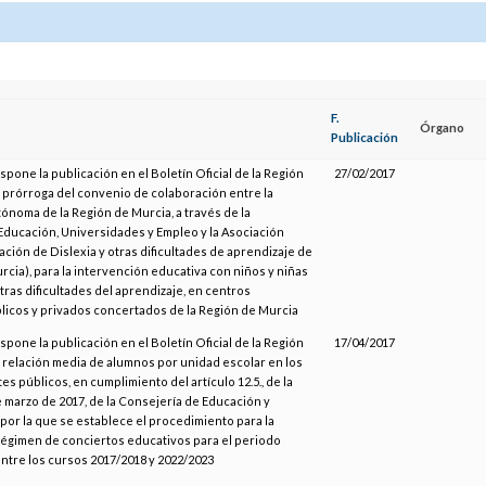
F.
Órgano
Publicación
ispone la publicación en el Boletín Oficial de la Región
27/02/2017
a prórroga del convenio de colaboración entre la
noma de la Región de Murcia, a través de la
Educación, Universidades y Empleo y la Asociación
ción de Dislexia y otras dificultades de aprendizaje de
rcia), para la intervención educativa con niños y niñas
otras dificultades del aprendizaje, en centros
licos y privados concertados de la Región de Murcia
ispone la publicación en el Boletín Oficial de la Región
17/04/2017
a relación media de alumnos por unidad escolar en los
s públicos, en cumplimiento del artículo 12.5., de la
 marzo de 2017, de la Consejería de Educación y
por la que se establece el procedimiento para la
 régimen de conciertos educativos para el periodo
tre los cursos 2017/2018 y 2022/2023