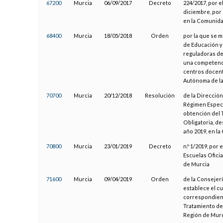
67200
Murcia
06/09/2017
Decreto
224/2017, por e
diciembre, por 
en la Comunida
68400
Murcia
18/05/2018
Orden
por la que se m
de Educación y
reguladoras de
una competenci
centros docent
Autónoma de la
70700
Murcia
20/12/2018
Resolución
de la Direcció
Régimen Especia
obtención del 
Obligatoria, d
año 2019, en l
70800
Murcia
23/01/2019
Decreto
n.º 1/2019, por
Escuelas Ofici
de Murcia
71600
Murcia
09/04/2019
Orden
de la Consejer
establece el cu
correspondient
Tratamiento de
Región de Mur