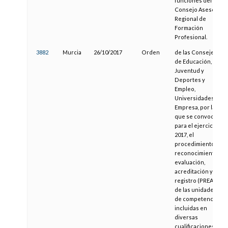
funciones del
Consejo Asesor
Regional de
Formación
Profesional.
3882
Murcia
26/10/2017
Orden
de las Consejerías
de Educación,
Juventud y
Deportes y
Empleo,
Universidades y
Empresa, por la
que se convoca,
para el ejercicio
2017, el
procedimiento de
reconocimiento,
evaluación,
acreditación y
registro (PREAR)
de las unidades
de competencia
incluidas en
diversas
cualificaciones del