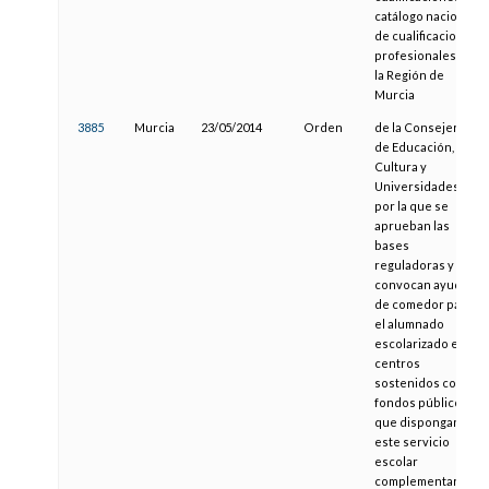
catálogo nacional
de cualificaciones
profesionales en
la Región de
Murcia
3885
Murcia
23/05/2014
Orden
de la Consejería
de Educación,
Cultura y
Universidades,
por la que se
aprueban las
bases
reguladoras y se
convocan ayudas
de comedor para
el alumnado
escolarizado en
centros
sostenidos con
fondos públicos
que dispongan de
este servicio
escolar
complementario