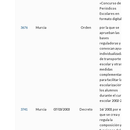
«Concurso de
Periódicos
Escolares en
formato digital».
3676
Murcia
Orden
por la que se
aprueban las
bases
reguladoras y se
convocan ayudas
individualizadas
de transporte
escolar y otras
medidas
complementarias
para facilitar la
escolarización de
los alumnos
durante el curso
escolar 2002-2003
3741
Murcia
07/03/2003
Decreto
16/ 2003, por el
que se crea y
regula la
composición y