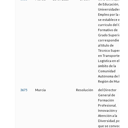
de Educación,
Universidades y
Empleo por la que
se establece el
currículo del Ciclo
Formativo de
Grado Superior
correspondiente
al título de
Técnico Superior
en Transporte y
Logística en el
ámbito de la
Comunidad
Autónoma de la
Región de Murcia
3675
Murcia
Resolución
del Director
General de
Formación
Profesional,
Innovación y
Atención a la
Diversidad, por la
que se convoca el