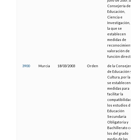
julio de 2007, de la
Consejería de
Educación,
Ciencia e
Investigación, por
la que se
establecen
medidas de
reconocimiento y
valoración de la
función directiva
3900
Murcia
18/03/2003
Orden
de la Consejería
de Educación y
Cultura, por la que
se establecen
medidas para
facilitar la
compatibilidad de
los estudios de
Educación
Secundaria
Obligatoria y
Bachillerato con
los del grado
medio de las