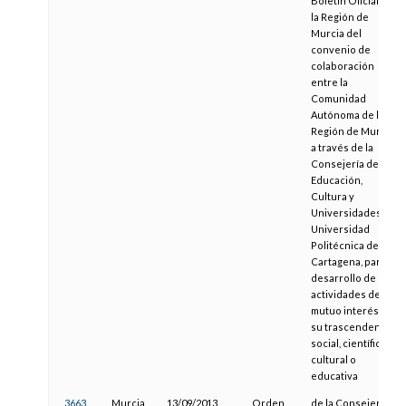
Boletín Oficial de
la Región de
Murcia del
convenio de
colaboración
entre la
Comunidad
Autónoma de la
Región de Murcia,
a través de la
Consejería de
Educación,
Cultura y
Universidades y la
Universidad
Politécnica de
Cartagena, para el
desarrollo de
actividades de
mutuo interés por
su trascendencia
social, científica,
cultural o
educativa
3663
Murcia
13/09/2013
Orden
de la Consejería