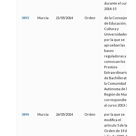
durante el curso
2014-15
3893
Murcia
21/05/2014
Orden
de la Consejería
de Educación,
Cultura y
Universidades,
por la que se
aprueban las
bases
reguladoras y se
convocan los
Premios
Extraordinarios
de Bachillerato en
la Comunidad
Autónoma de la
Región de Murcia,
correspondientes
al curso 2013-2014
3894
Murcia
26/05/2014
Orden
por la que se
modifica el
artículo 5 de la
Orden de 19 de