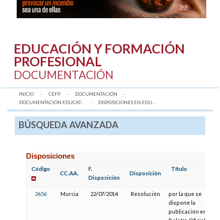
EDUCACIÓN Y FORMACIÓN
PROFESIONAL
DOCUMENTACIÓN
INICIO
CEFP
DOCUMENTACIÓN
DOCUMENTACIÓN EDUCAT...
AQUÍ:
DISPOSICIONES EN EDU...
BÚSQUEDA AVANZADA
Disposiciones
Código
F.
Título
CC.AA.
Disposición
Disposición
3656
Murcia
22/07/2014
Resolución
por la que se
dispone la
publicación en el