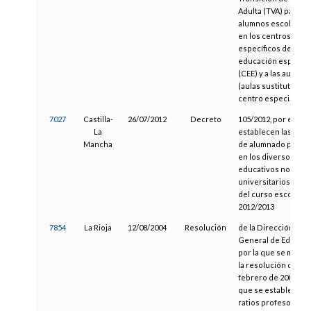
Adulta (TVA) para lo
alumnos escolariza
en los centros
específicos de
educación especial
(CEE) y a las aulas 
(aulas sustitutorias
centro especial)
7027
Castilla-
26/07/2012
Decreto
105/2012, por el que
La
establecen las ratio
Mancha
de alumnado por au
en los diversos niv
educativos no
universitarios a part
del curso escolar
2012/2013
7854
La Rioja
12/08/2004
Resolución
de la Dirección
General de Educaci
por la que se modifi
la resolución de 23 
febrero de 2004, por
que se establecen l
ratios profesor/un