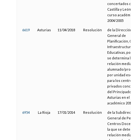
concertados de
Castilla y León en el
curso académico
2004/2005
6619
Asturias
11/04/2018
Resolución
de la Dirección
General de
Planificación, Centr
Infraestructuras
Educativas, por la q
se determina la
relación media
alumnado/profeso
por unidad escolar
para los centros
privados concerta
del Principado de
Asturias en el curso
académico 2018/201
6954
La Rioja
17/01/2014
Resolución
de la Subdirección
General de Persona
Centros Docentes, 
la que se determina 
relación media