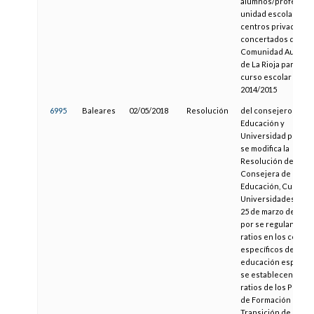
alumnos/profesor 
unidad escolar en l
centros privados
concertados de la
Comunidad Autóno
de La Rioja para el
curso escolar
2014/2015
6995
Baleares
02/05/2018
Resolución
del consejero de
Educación y
Universidad por la 
se modifica la
Resolución de la
Consejera de
Educación, Cultura 
Universidades, de d
25 de marzo de 2015
por se regulan las
ratios en los centro
específicos de
educación especial,
se establecen las
ratios de los Progr
de Formación para l
Transición de la Vid