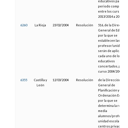
educativos para el
periodo comprendi
entre los cursos
2013/2014 a 2016/20
6260
La Rioja
23/02/2004
Resolución
516, de la Dirección
General de Educaci
por la que se
establecen las ratio
profesor/unidad q
serán de aplicación
cada uno de los niv
educativos
concertados, para e
curso 2004/2005
6355
Castilla y
12/03/2004
Resolución
de la Dirección
León
General de
Planificación y
Ordenación Educati
por la que se
determina la relaci
media
alumnos/profesor 
unidad escolar para
centros privados