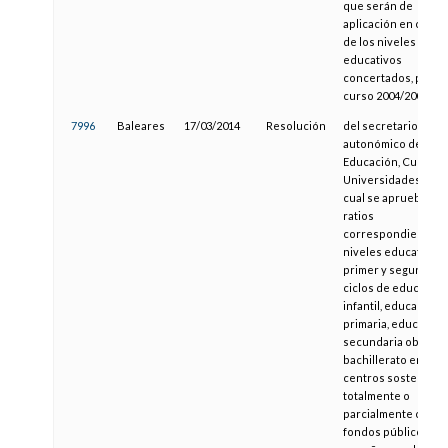
que serán de
aplicación en cada 
de los niveles
educativos
concertados, para e
curso 2004/2005
7996
Baleares
17/03/2014
Resolución
del secretario
autonómico de
Educación, Cultura 
Universidades, por 
cual se aprueban la
ratios
correspondientes a
niveles educativos 
primer y segundo
ciclos de educación
infantil, educación
primaria, educación
secundaria obligator
bachillerato en los
centros sostenidos
totalmente o
parcialmente con
fondos públicos y