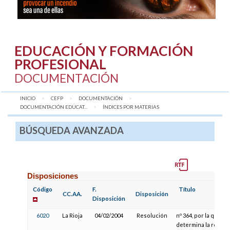
EDUCACIÓN Y FORMACIÓN
PROFESIONAL
DOCUMENTACIÓN
INICIO
CEFP
DOCUMENTACIÓN
DOCUMENTACIÓN EDUCAT...
AQUÍ:
ÍNDICES POR MATERIAS
BÚSQUEDA AVANZADA
Disposiciones
Código
F.
Título
CC.AA.
Disposición
Disposición
6020
La Rioja
04/02/2004
Resolución
nº 364, por la que se
determina la relaci