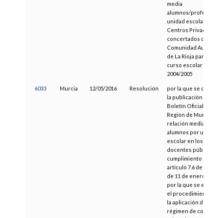
media
alumnos/profesor 
unidad escolar en l
Centros Privados
concertados de la
Comunidad Autóno
de La Rioja para el
curso escolar
2004/2005
6033
Murcia
12/05/2016
Resolución
por la que se dispo
la publicación en el
Boletín Oficial de la
Región de Murcia de
relación media de
alumnos por unidad
escolar en los cent
docentes públicos,
cumplimiento del
artículo 7.6 de la O
de 11 de enero de 2
por la que se estab
el procedimiento p
la aplicación del
régimen de concier