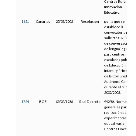
Centros Rurales de
Innovación
Educativa
1651
Canarias
25/03/2002
Resolución
por la que se
establece la
convocatoria para
solicitar auxiliares
de conversación
de lengua inglesa,
para centros
escolares públicos
de Educación
Infantil y Primaria
de la Comunidad
Autónoma Canaria
durante el curso
2002/2003.
1724
BOE
09/05/1986
Real Decreto
942/86. Normas
generales para la
realización de
experimentaciones
educativas en
Centros Docentes