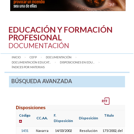
EDUCACIÓN Y FORMACIÓN
PROFESIONAL
DOCUMENTACIÓN
INICIO
CEFP
DOCUMENTACIÓN
DOCUMENTACIÓN EDUCAT...
DISPOSICIONES EN EDU...
AQUÍ:
ÍNDICES POR MATERIAS
BÚSQUEDA AVANZADA
Disposiciones
Código
F.
Título
CC.AA.
Disposición
Disposición
1451
Navarra
14/03/2002
Resolución
175/2002, del