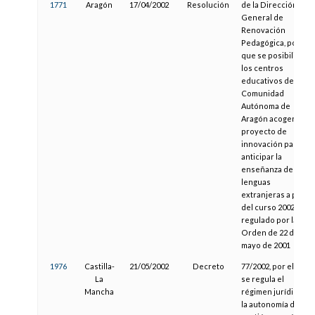
1771
Aragón
17/04/2002
Resolución
de la Dirección
General de
Renovación
Pedagógica, por la
que se posibilita a
los centros
educativos de la
Comunidad
Autónoma de
Aragón acogerse al
proyecto de
innovación para
anticipar la
enseñanza de
lenguas
extranjeras a partir
del curso 2002/2003
regulado por la
Orden de 22 de
mayo de 2001
1976
Castilla-
21/05/2002
Decreto
77/2002, por el que
La
se regula el
Mancha
régimen jurídico de
la autonomía de