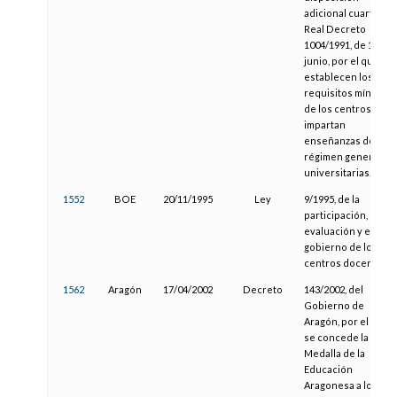
adicional cuarta del
Real Decreto
1004/1991, de 14 de
junio, por el que se
establecen los
requisitos mínimos
de los centros que
impartan
enseñanzas de
régimen general no
universitarias.
1552
BOE
20/11/1995
Ley
9/1995, de la
participación, la
evaluación y el
gobierno de los
centros docentes.
1562
Aragón
17/04/2002
Decreto
143/2002, del
Gobierno de
Aragón, por el que
se concede la
Medalla de la
Educación
Aragonesa a los