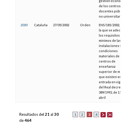
gestión económica
de los centros
docentes públicos
no universitarios.
2030
Cataluña
27/05/2002
Orden
ENS/181/2002, por
la que se adecuan
los requisitos
mínimos de las
instalaciones y las
condiciones
materiales de los
centros de
enseñanza
superior de música
que existen en la
entrada en vigor
del Real decreto
389/1992, de 15 de
abril
Resultados del
21
al
30
3
1
2
4
de
464