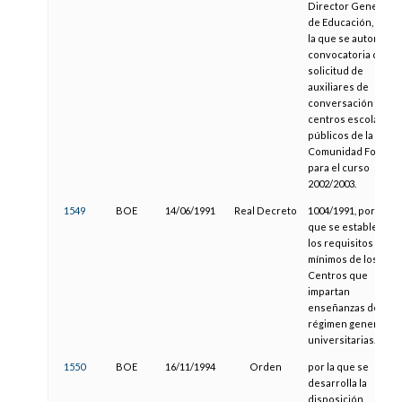
Director General
de Educación, por
la que se autoriza la
convocatoria de
solicitud de
auxiliares de
conversación para
centros escolares
públicos de la
Comunidad Foral
para el curso
2002/2003.
1549
BOE
14/06/1991
Real Decreto
1004/1991, por el
que se establecen
los requisitos
mínimos de los
Centros que
impartan
enseñanzas de
régimen general no
universitarias.
1550
BOE
16/11/1994
Orden
por la que se
desarrolla la
disposición