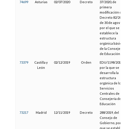
74699
Asturias
02/07/2020
Decreto
37/2020, de
primera
modificación del
Decreto 82/2019,
de 30 de agosto,
por el que se
establece la
estructura
orgánica básica
de la Consejería
de Educación
73379
Castilla y
02/12/2019
Orden
EDU/1198/2019,
León
por la que se
desarrolla la
estructura
orgánica de los
Servicios
Centrales de la
Consejería de
Educación
73217
Madrid
12/11/2019
Decreto
288/2019, del
Consejo de
Gobierno, por el
que se establece