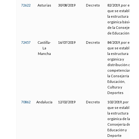
72622
Asturias
30/08/2019
Decreto
82/2019, por el
que se establece
la estructura
orgánica básica
de la Consejería
de Educación
72457
Castilla-
16/07/2019
Decreto
84/2019, por el
La
que se establece
Mancha
la estructura
orgánica y
distribución de
competencias de
la Consejería de
Educación,
Cultura y
Deportes
70862
Andalucía
12/02/2019
Decreto
102/2019, por el
que se establece
la estructura
orgánica de la
Consejería de
Educación y
Deporte