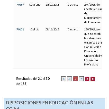
70567
Cataluña
20/12/2018
Decreto
274/2018, de
reestructuración
del
Departamento
de Educación
70156
Galicia
08/11/2018
Decreto
138/2018, por el
que se establece
la estructura
orgánica de la
Consellería de
Educación,
Universidad y
Formación
Profesional
Resultados del
21
al
30
3
1
2
4
de
155
DISPOSICIONES EN EDUCACIÓN EN LAS
CC.AA.