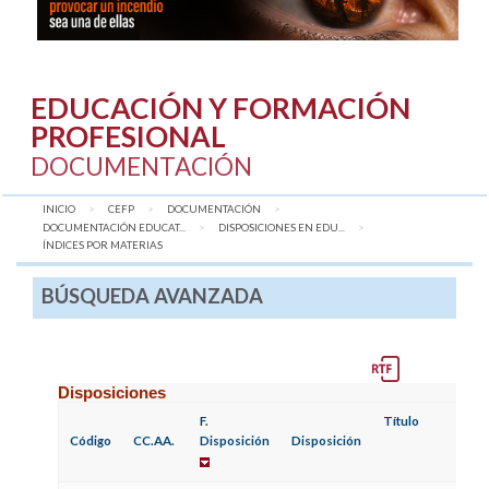
EDUCACIÓN Y FORMACIÓN
PROFESIONAL
DOCUMENTACIÓN
INICIO
CEFP
DOCUMENTACIÓN
DOCUMENTACIÓN EDUCAT...
DISPOSICIONES EN EDU...
AQUÍ:
ÍNDICES POR MATERIAS
BÚSQUEDA AVANZADA
Disposiciones
F.
Título
Código
CC.AA.
Disposición
Disposición