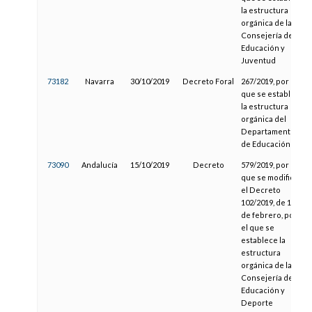
la estructura
orgánica de la
Consejería de
Educación y
Juventud
73182
Navarra
30/10/2019
Decreto Foral
267/2019, por el
que se establece
la estructura
orgánica del
Departamento
de Educación
73090
Andalucía
15/10/2019
Decreto
579/2019, por el
que se modifica
el Decreto
102/2019, de 12
de febrero, por
el que se
establece la
estructura
orgánica de la
Consejería de
Educación y
Deporte