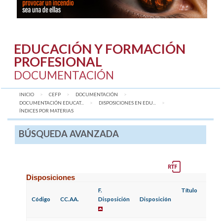
EDUCACIÓN Y FORMACIÓN
PROFESIONAL
DOCUMENTACIÓN
INICIO
CEFP
DOCUMENTACIÓN
DOCUMENTACIÓN EDUCAT...
DISPOSICIONES EN EDU...
AQUÍ:
ÍNDICES POR MATERIAS
BÚSQUEDA AVANZADA
Disposiciones
F.
Título
Código
CC.AA.
Disposición
Disposición