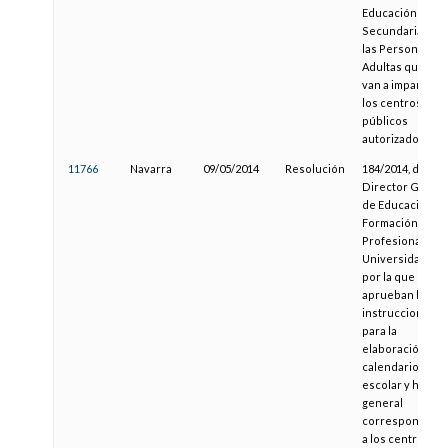
Educación
Secundaria par
las Personas
Adultas que se
van a impartir e
los centros
públicos
autorizados
11766
Navarra
09/05/2014
Resolución
184/2014, del
Director Genera
de Educación,
Formación
Profesional y
Universidades,
por la que se
aprueban las
instrucciones
para la
elaboración del
calendario
escolar y horari
general
correspondient
a los centros qu