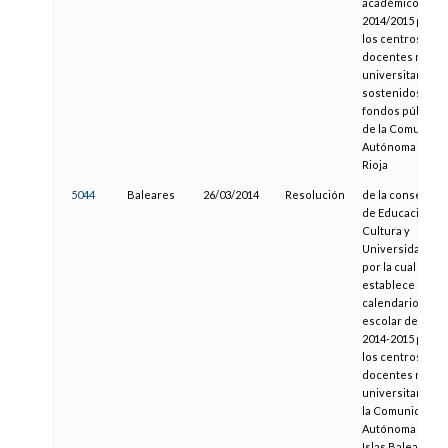
académico
2014/2015 para
los centros
docentes no
universitarios
sostenidos con
fondos públicos
de la Comunida
Autónoma de La
Rioja
5044
Baleares
26/03/2014
Resolución
de la consejera
de Educación,
Cultura y
Universidades
por la cual se
establece el
calendario
escolar del cur
2014-2015 para
los centros
docentes no
universitarios d
la Comunidad
Autónoma de la
Islas Baleares