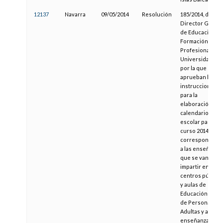
12137
Navarra
09/05/2014
Resolución
185/2014, del
Director Genera
de Educación,
Formación
Profesional y
Universidades,
por la que se
aprueban las
instrucciones
para la
elaboración del
calendario
escolar para el
curso 2014-2015
correspondient
a las enseñanza
que se van a
impartir en los
centros público
y aulas de
Educación Básic
de Personas
Adultas y a las
enseñanzas de