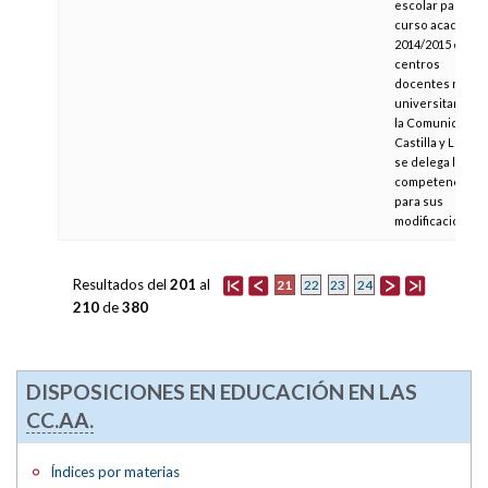
escolar para el
curso académic
2014/2015 en los
centros
docentes no
universitarios d
la Comunidad d
Castilla y León y
se delega la
competencia
para sus
modificaciones
Resultados del
201
al
21
22
23
24
210
de
380
DISPOSICIONES EN EDUCACIÓN EN LAS
CC.AA.
Índices por materias