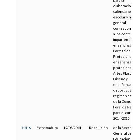
para la
elaboración del
calendario
escolar y horari
general
correspondient
a los centros qu
imparten las
enseñanzas de
Formación
Profesional,
enseñanzas
profesionales d
Artes Plásticas y
Diseño y
enseñanzas
deportivas de
régimen especia
de la Comunida
Foral de Navarra
para el curso
2014-2015
11416
Extremadura
19/05/2014
Resolución
de la Secretaría
General de
Educación, por l