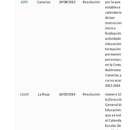
6395
Canarias
29/08/2013
Resolución
por la que se
establece el
calendario y se
dictan
instrucciones d
inicio y
finalización de
actividades de
educación y
formación
permanente de
personas adulta
en la Comunida
Autónoma de
Canarias, para e
curso académic
2013-2014
12618
La Rioja
26/03/2014
Resolución
número 1063, de
la Dirección
General de
Educación, por l
que se establec
el Calendario
Escolar del curs