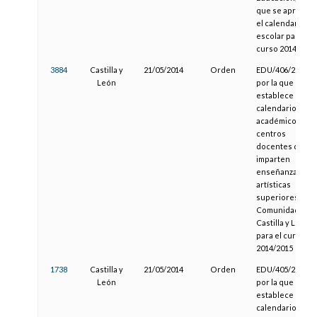
que se aprueba
el calendario
escolar para el
curso 2014/2015
3884
Castilla y
21/05/2014
Orden
EDU/406/2014,
León
por la que se
establece el
calendario
académico de lo
centros
docentes que
imparten
enseñanzas
artísticas
superiores en l
Comunidad de
Castilla y León
para el curso
2014/2015
1738
Castilla y
21/05/2014
Orden
EDU/405/2014,
León
por la que se
establece el
calendario