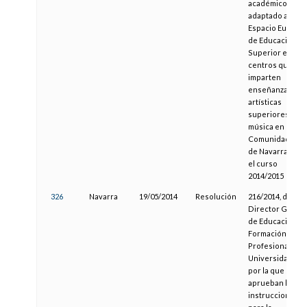
académico
adaptado al
Espacio Europe
de Educación
Superior en los
centros que
imparten
enseñanzas
artísticas
superiores de
música en la
Comunidad Fora
de Navarra, para
el curso
2014/2015
326
Navarra
19/05/2014
Resolución
216/2014, del
Director Genera
de Educación,
Formación
Profesional y
Universidades,
por la que se
aprueban las
instrucciones