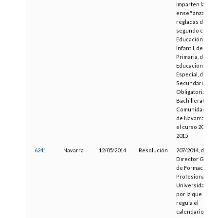
imparten las
enseñanzas
regladas de
segundo ciclo d
Educación
Infantil, de
Primaria, de
Educación
Especial, de
Secundaria
Obligatoria y de
Bachillerato de 
Comunidad Fora
de Navarra, para
el curso 2014-
2015
6241
Navarra
12/05/2014
Resolución
207/2014, del
Director Genera
de Formación
Profesional y
Universidades,
por la que se
regula el
calendario