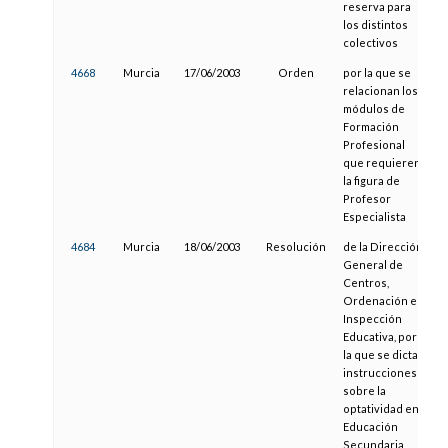
reserva para
los distintos
colectivos
4668
Murcia
17/06/2003
Orden
por la que se
relacionan los
módulos de
Formación
Profesional
que requieren
la figura de
Profesor
Especialista
4684
Murcia
18/06/2003
Resolución
de la Dirección
General de
Centros,
Ordenación e
Inspección
Educativa, por
la que se dictan
instrucciones
sobre la
optatividad en
Educación
Secundaria