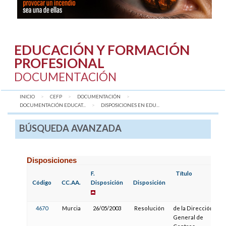
EDUCACIÓN Y FORMACIÓN
PROFESIONAL
DOCUMENTACIÓN
INICIO
CEFP
DOCUMENTACIÓN
DOCUMENTACIÓN EDUCAT...
AQUÍ:
DISPOSICIONES EN EDU...
BÚSQUEDA AVANZADA
Disposiciones
F.
Título
F
Código
CC.AA.
Disposición
Disposición
P
4670
Murcia
26/05/2003
Resolución
de la Dirección
General de