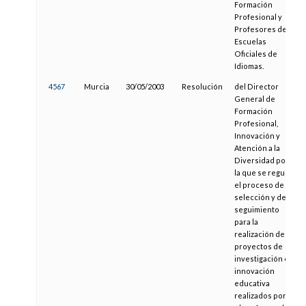
Formación
Profesional y
Profesores de
Escuelas
Oficiales de
Idiomas.
4567
Murcia
30/05/2003
Resolución
del Director
General de
Formación
Profesional,
Innovación y
Atención a la
Diversidad por
la que se regula
el proceso de
selección y de
seguimiento
para la
realización de
proyectos de
investigación e
innovación
educativa
realizados por