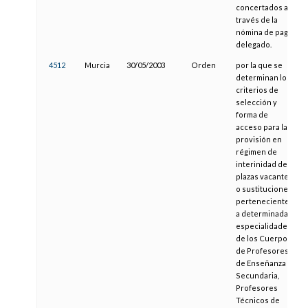
concertados a
través de la
nómina de pago
delegado.
4512
Murcia
30/05/2003
Orden
por la que se
determinan los
criterios de
selección y
forma de
acceso para la
provisión en
régimen de
interinidad de
plazas vacantes
o sustituciones
pertenecientes
a determinadas
especialidades
de los Cuerpos
de Profesores
de Enseñanza
Secundaria,
Profesores
Técnicos de