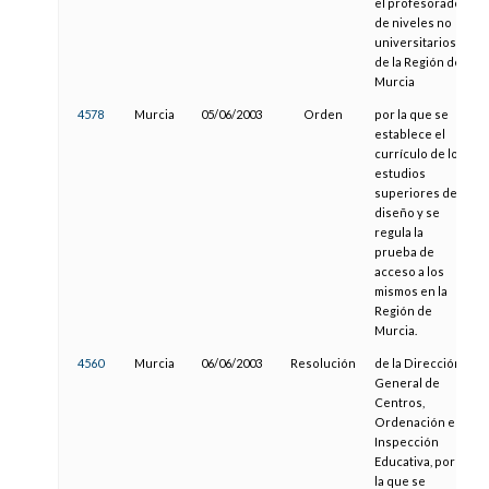
el profesorado
de niveles no
universitarios
de la Región de
Murcia
4578
Murcia
05/06/2003
Orden
por la que se
establece el
currículo de los
estudios
superiores de
diseño y se
regula la
prueba de
acceso a los
mismos en la
Región de
Murcia.
4560
Murcia
06/06/2003
Resolución
de la Dirección
General de
Centros,
Ordenación e
Inspección
Educativa, por
la que se