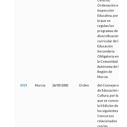
Centros,
Ordenación e
Inspección
Educativa, por
la que se
regulan los
programas de
diversificación
curricular de la
Educación
Secundaria
Obligatoria en
la Comunidad
Autónoma de la
Región de
Murcia
4519
Murcia
26/05/2003
Orden
del Consejero
de Educación y
Cultura, por la
que se convoca
la II Edición de
los siguientes
Concursos
relacionados
con las