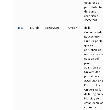
establece el
período lectivo
del curso
académico
2003-2004
4569
Murcia
16/06/2003
Orden
de la
Consejería de
Educación y
Cultura, por la
que se
aprueban las
normas para la
gestión del
proceso de
admisión a la
Universidad
para el curso
2003/ 2004 en el
Distrito Único
Universitario
de la Región de
Murcia y se
establecen los
cupos de