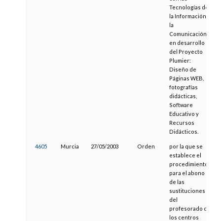
Tecnologías de
la Información y
la
Comunicación
en desarrollo
del Proyecto
Plumier:
Diseño de
Páginas WEB,
fotografías
didácticas,
Software
Educativo y
Recursos
Didácticos.
4605
Murcia
27/05/2003
Orden
por la que se
establece el
procedimiento
para el abono
de las
sustituciones
del
profesorado de
los centros