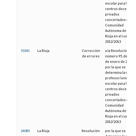
escolar para los
centros docentes
privados
concertados de la
Comunidad
Autónoma de La
Rioja en el curso
2012/2013
53341
La Rioja
Corrección
a la Resolución
de errores
número 95, de 20
de enero de 2012,
por la que se
determina la ratio
profesor/unidad
escolar para los
centros docentes
privados
concertados de la
Comunidad
Autónoma de La
Rioja en el curso
2012/2013
24085
La Rioja
Resolución
por la que se