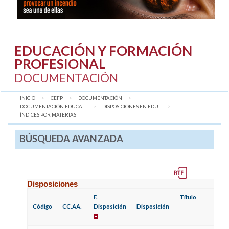
EDUCACIÓN Y FORMACIÓN
PROFESIONAL
DOCUMENTACIÓN
INICIO
CEFP
DOCUMENTACIÓN
DOCUMENTACIÓN EDUCAT...
DISPOSICIONES EN EDU...
AQUÍ:
ÍNDICES POR MATERIAS
BÚSQUEDA AVANZADA
Disposiciones
F.
Título
Código
CC.AA.
Disposición
Disposición