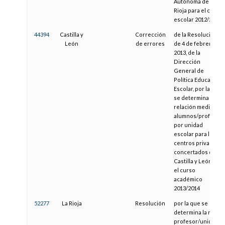
Autónoma de La
Rioja para el curso
escolar 2012/2013
44394
Castilla y
Corrección
de la Resolución
León
de errores
de 4 de febrero de
2013, de la
Dirección
General de
Política Educativa
Escolar, por la que
se determina la
relación media
alumnos/profesor
por unidad
escolar para los
centros privados
concertados de
Castilla y León en
el curso
académico
2013/2014
52277
La Rioja
Resolución
por la que se
determina la ratio
profesor/unidad