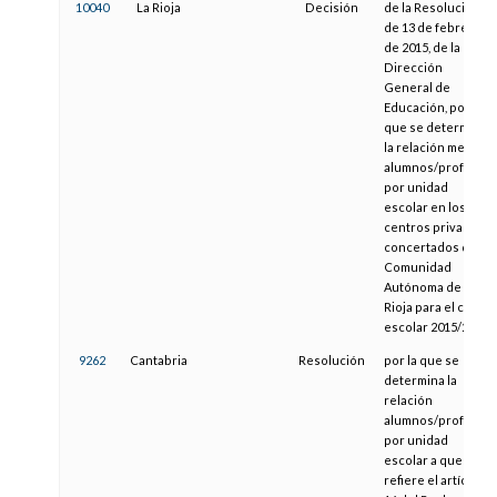
10040
La Rioja
Decisión
de la Resolución
de 13 de febrero
de 2015, de la
Dirección
General de
Educación, por la
que se determina
la relación media
alumnos/profesor
por unidad
escolar en los
centros privados
concertados de la
Comunidad
Autónoma de La
Rioja para el curso
escolar 2015/2016
9262
Cantabria
Resolución
por la que se
determina la
relación
alumnos/profesor
por unidad
escolar a que se
refiere el artículo