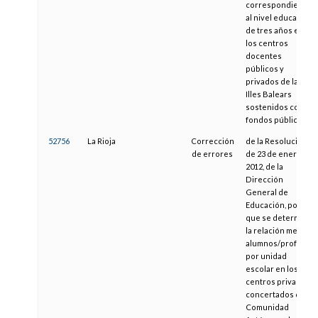
correspondientes
al nivel educativo
de tres años en
los centros
docentes
públicos y
privados de las
Illes Balears
sostenidos con
fondos públicos
52756
La Rioja
Corrección
de la Resolución
de errores
de 23 de enero de
2012, de la
Dirección
General de
Educación, por la
que se determina
la relación media
alumnos/profesor
por unidad
escolar en los
centros privados
concertados de la
Comunidad