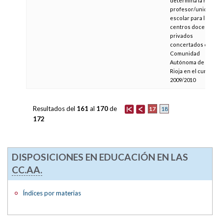
determina la ratio
profesor/unidad
escolar para los
centros docentes
privados
concertados de la
Comunidad
Autónoma de La
Rioja en el curso
2009/2010
Resultados del
161
al
170
de
17
18
172
DISPOSICIONES EN EDUCACIÓN EN LAS
CC.AA.
Índices por materias