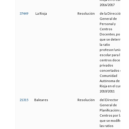
2016/2017
37449
La Rioja
Resolución
de la Dirección
General de
Personal y
Centros
Docentes, por la
que se determina
la ratio
profesor/unidad
escolar para los
centros docentes
privados
concertados de la
Comunidad
Autónoma de La
Rioja en el curso
2010/2011
21315
Baleares
Resolución
del Director
General de
Planificación y
Centros por la
que se modifican
las ratios