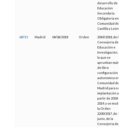
desarrollo de la
Educación
Secundaria
Obligatoria en la
Comunidad de
Castilla y León
68715
Madrid
04/06/2018
Orden
2043/2018, de la
Consejería de
Educación e
Investigación, por
la que se
aprueban materias
de libre
configuración
autonómica en la
Comunidad de
Madrid para su
implantación a
partir de 2018-
2019, y se modifica
la Orden
2200/2017, de 16 de
junio, de la
Consejería de