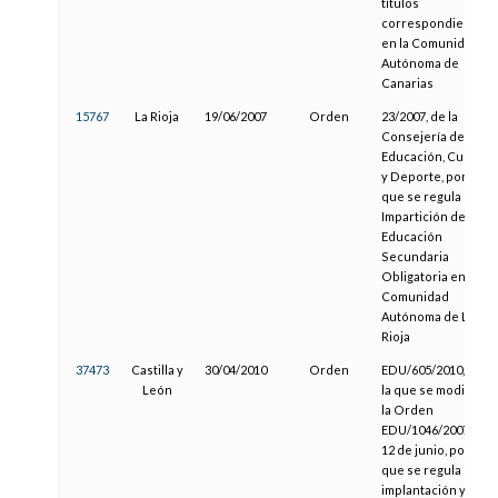
títulos
correspondientes,
en la Comunidad
Autónoma de
Canarias
15767
La Rioja
19/06/2007
Orden
23/2007, de la
Consejería de
Educación, Cultura
y Deporte, por la
que se regula la
Impartición de la
Educación
Secundaria
Obligatoria en la
Comunidad
Autónoma de La
Rioja
37473
Castilla y
30/04/2010
Orden
EDU/605/2010, por
León
la que se modifica
la Orden
EDU/1046/2007, de
12 de junio, por la
que se regula la
implantación y el