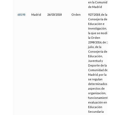
en la Comunidad
de Madrid
68198
Madrid
26/03/2018
Orden
927/2018, de la
Consejería de
Educación e
Investigación, por
la que se modifica
la Orden
2398/2016, de 22 de
julio, de la
Consejería de
Educación,
Juventud y
Deporte de la
Comunidad de
Madrid, por la que
se regulan
determinados
aspectos de
organización,
funcionamiento y
evaluación en la
Educación
Secundaria