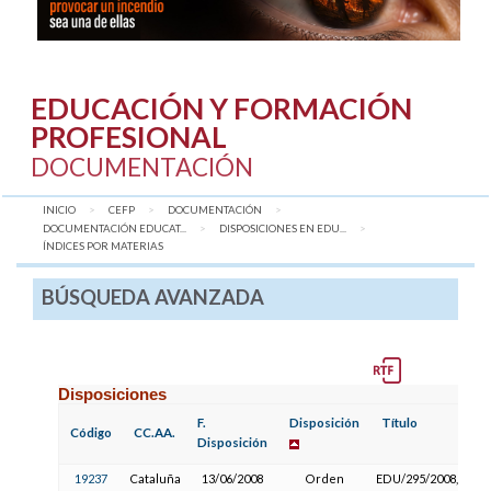
EDUCACIÓN Y FORMACIÓN
PROFESIONAL
DOCUMENTACIÓN
INICIO
CEFP
DOCUMENTACIÓN
DOCUMENTACIÓN EDUCAT...
DISPOSICIONES EN EDU...
AQUÍ:
ÍNDICES POR MATERIAS
BÚSQUEDA AVANZADA
Disposiciones
F.
Disposición
Título
Código
CC.AA.
Disposición
19237
Cataluña
13/06/2008
Orden
EDU/295/2008, por