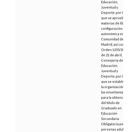
Educación,
Juventud y
Deporte, por la
que se aprueban
materias de libre
configuración
autonómica en la
Comunidad de
Madrid, así como la
Orden 1255/2017,
de 21 de abril, de la
Consejería de
Educación,
Juventud y
Deporte, por la
que se establece
la organización de
las enseñanzas
para la obtención
del título de
Graduado en
Educación
Secundaria
Obligatoria por
personas adultas