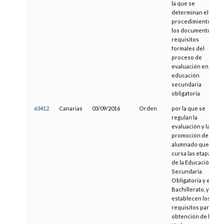
la que se
determinan el
procedimiento y
los documentos y
requisitos
formales del
proceso de
evaluación en la
educación
secundaria
obligatoria
63412
Canarias
03/09/2016
Orden
por la que se
regulan la
evaluación y la
promoción del
alumnado que
cursa las etapas
de la Educación
Secundaria
Obligatoria y el
Bachillerato, y se
establecen los
requisitos para la
obtención de los