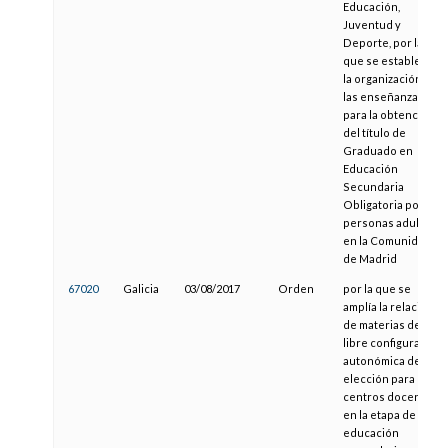
Educación,
Juventud y
Deporte, por la
que se establece
la organización de
las enseñanzas
para la obtención
del título de
Graduado en
Educación
Secundaria
Obligatoria por
personas adultas
en la Comunidad
de Madrid
67020
Galicia
03/08/2017
Orden
por la que se
amplía la relación
de materias de
libre configuración
autonómica de
elección para los
centros docentes
en la etapa de
educación