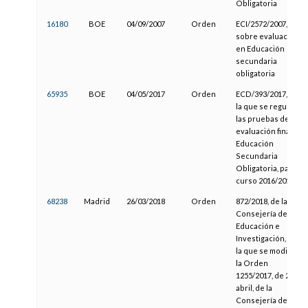
Obligatoria
16180
BOE
04/09/2007
Orden
ECI/2572/2007,
sobre evaluación
en Educación
secundaria
obligatoria
65935
BOE
04/05/2017
Orden
ECD/393/2017, por
la que se regulan
las pruebas de la
evaluación final de
Educación
Secundaria
Obligatoria, para el
curso 2016/2017
68238
Madrid
26/03/2018
Orden
872/2018, de la
Consejería de
Educación e
Investigación, por
la que se modifica
la Orden
1255/2017, de 21 de
abril, de la
Consejería de