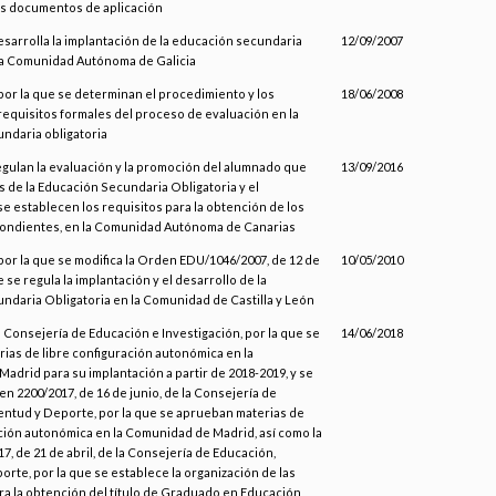
los documentos de aplicación
esarrolla la implantación de la educación secundaria
12/09/2007
 la Comunidad Autónoma de Galicia
por la que se determinan el procedimiento y los
18/06/2008
equisitos formales del proceso de evaluación en la
ndaria obligatoria
egulan la evaluación y la promoción del alumnado que
13/09/2016
s de la Educación Secundaria Obligatoria y el
 se establecen los requisitos para la obtención de los
pondientes, en la Comunidad Autónoma de Canarias
or la que se modifica la Orden EDU/1046/2007, de 12 de
10/05/2010
e se regula la implantación y el desarrollo de la
ndaria Obligatoria en la Comunidad de Castilla y León
a Consejería de Educación e Investigación, por la que se
14/06/2018
ias de libre configuración autonómica en la
drid para su implantación a partir de 2018-2019, y se
en 2200/2017, de 16 de junio, de la Consejería de
entud y Deporte, por la que se aprueban materias de
ación autonómica en la Comunidad de Madrid, así como la
, de 21 de abril, de la Consejería de Educación,
rte, por la que se establece la organización de las
a la obtención del título de Graduado en Educación