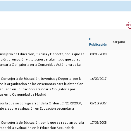
F.
Órgano
Publicación
onsejería de Educación, Cultura y Deporte, por la que se
08/03/2008
ación, promoción y titulación del alumnado que cursa
ndaria Obligatoria en la Comunidad Autónoma de La
a Consejería de Educación, Juventud y Deporte, por la
16/05/2017
ce la organización de las enseñanzas para la obtención
Graduado en Educación Secundaria Obligatoria por
as en la Comunidad de Madrid
por la que se corrige error de la Orden ECI/2572/2007,
06/10/2007
mbre, sobre evaluación en Educación secundaria
a Consejería de Educación, por la que se regulan para la
17/03/2008
adrid la evaluación en la Educación Secundaria