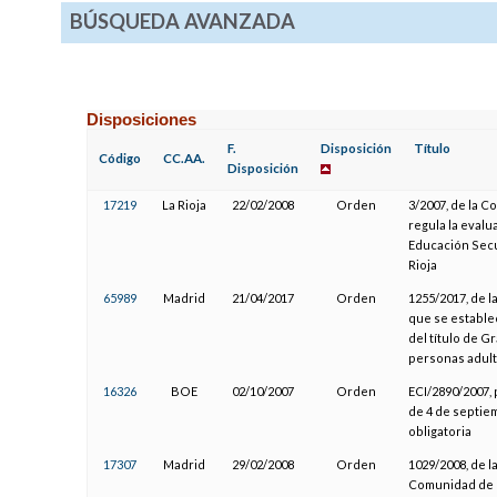
BÚSQUEDA AVANZADA
Disposiciones
F.
Disposición
Título
Código
CC.AA.
Disposición
17219
La Rioja
22/02/2008
Orden
3/2007, de la C
regula la evalu
Educación Secu
Rioja
65989
Madrid
21/04/2017
Orden
1255/2017, de l
que se estable
del título de 
personas adult
16326
BOE
02/10/2007
Orden
ECI/2890/2007, 
de 4 de septie
obligatoria
17307
Madrid
29/02/2008
Orden
1029/2008, de l
Comunidad de M