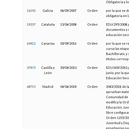
Obligatoria y 
16192
Galicia
06/09/2007
Orden
por la que se d
obligatoria en
19237
Cataluña
13/06/2008
Orden
EDU/295/2008, 
documentos y r
educación secu
63412
Canarias
03/09/2016
Orden
por la que se r
cursa las etapa
Bachillerato, y
títulos corres
37473
Castilla y
30/04/2010
Orden
EDU/605/2010, p
León
junio, por la qu
Educación Secu
68715
Madrid
04/06/2018
Orden
2043/2018, de l
aprueban mater
Comunidad de Ma
modifica la Ord
Educación, Juv
libre configur
Orden 1255/2017
Juventud y Depo
enseñanzas par