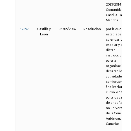
2013/2014 en la
Comunidad de
Castilla-La
Mancha
17397
Castilla y
31/05/2016
Resolución
por la que se
León
establece el
calendario
escolar y se
dictan
instrucciones
para la
organización y
desarrollo de la
actividades de
comienzo y
finalización del
curso 2016/2017
para los centros
de enseñanzas
no universitaria
de la Comunida
Autónoma de
Canarias