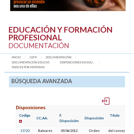
EDUCACIÓN Y FORMACIÓN
PROFESIONAL
DOCUMENTACIÓN
INICIO
CEFP
DOCUMENTACIÓN
DOCUMENTACIÓN EDUCAT...
DISPOSICIONES EN EDU...
AQUÍ:
ÍNDICES POR MATERIAS
BÚSQUEDA AVANZADA
Disposiciones
Código
F.
Título
CC.AA.
Disposición
Disposición
15720
Baleares
05/06/2012
Orden
del consejero d