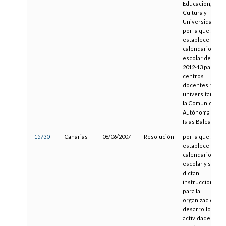
Educación,
Cultura y
Universidades,
por la que se
establece el
calendario
escolar del cur
2012-13 para los
centros
docentes no
universitarios d
la Comunidad
Autónoma de la
Islas Baleares
15730
Canarias
06/06/2007
Resolución
por la que se
establece el
calendario
escolar y se
dictan
instrucciones
para la
organización y
desarrollo de la
actividades de