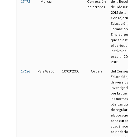
17472
Murcia
Corrección
de la Resolució
de errores
de 3 de mayo de
2012 de la
Consejería de
Educación,
Formación y
Empleo, por la
que se establec
el período
lectivo del curs
escolar 2012-
2013
17626
País Vasco
10/03/2008
Orden
del Consejero d
Educación,
Universidades 
Investigación,
por la que se fij
las normas
básicas que han
de regular la
elaboración, en
cada curso
académico, del
calendario