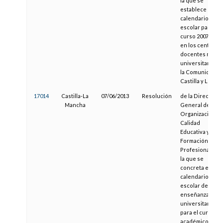
la que se
establece el
calendario
escolar para el
curso 2007/2008
en los centros
docentes no
universitarios d
la Comunidad d
Castilla y León
17014
Castilla-La
07/06/2013
Resolución
de la Dirección
Mancha
General de
Organización,
Calidad
Educativa y
Formación
Profesional, por
la que se
concreta el
calendario
escolar de las
enseñanzas no
universitarias
para el curso
académico