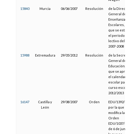
15840
Murcia
06/06/2007
Resolución
de la Dirección
General de
Enseñanzas
Escolares, por la
que se establec
el período
lectivo del curs
2007-2008
15988
Extremadura
29/05/2012
Resolución
de la Secretaría
General de
Educación, por l
que se aprueba
el calendario
escolar para el
curso escolar
2012/2013
16147
Castilla y
29/08/2007
Orden
EDU/1392/2007,
León
por la que se
modifica la
Orden
EDU/1037/2007,
de 6 de junio, po