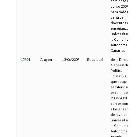
comienzo del
curso 2007/2008
para todos los
centros
docentes de
enseñanzas no
universitarias d
la Comunidad
Autónoma de
Canarias
15754
Aragón
15/06/2007
Resolución
de la Dirección
General de
Política
Educativa, por la
que se aprueba
el calendario
escolar del cur
2007-2008,
correspondient
a las enseñanza
de niveles no
universitarios d
la Comunidad
Autónoma de
Aragón