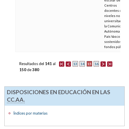
escolar de los
Centros
docentes de los
niveles no
universitarios d
la Comunidad
Autónoma del
País Vasco
sostenidos con
fondos públicos
Resultados del
141
al
15
13
14
16
150
de
380
DISPOSICIONES EN EDUCACIÓN EN LAS
CC.AA.
Índices por materias