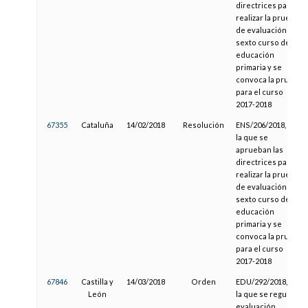
directrices para
realizar la prueba
de evaluación de
sexto curso de la
educación
primaria y se
convoca la prueba
para el curso
2017-2018
67355
Cataluña
14/02/2018
Resolución
ENS/206/2018, por
la que se
aprueban las
directrices para
realizar la prueba
de evaluación de
sexto curso de la
educación
primaria y se
convoca la prueba
para el curso
2017-2018
67846
Castilla y
14/03/2018
Orden
EDU/292/2018, por
León
la que se regula la
evaluación