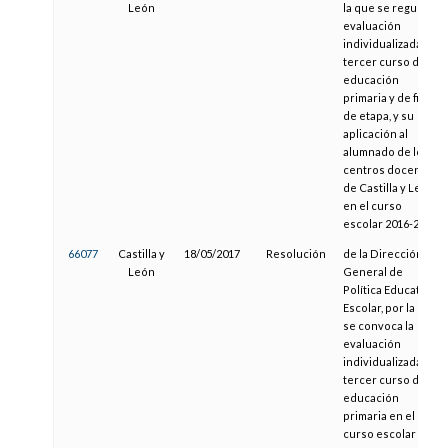
León
la que se regula la
evaluación
individualizada de
tercer curso de
educación
primaria y de final
de etapa, y su
aplicación al
alumnado de los
centros docentes
de Castilla y León
en el curso
escolar 2016-2017
66077
Castilla y
18/05/2017
Resolución
de la Dirección
León
General de
Política Educativa
Escolar, por la que
se convoca la
evaluación
individualizada de
tercer curso de
educación
primaria en el
curso escolar