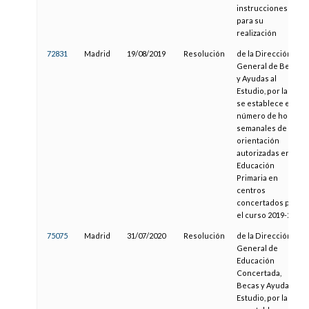
instrucciones
para su
realización
72831
Madrid
19/08/2019
Resolución
de la Dirección
General de Becas
y Ayudas al
Estudio, por la que
se establece el
número de horas
semanales de
orientación
autorizadas en
Educación
Primaria en
centros
concertados para
el curso 2019-2020
75075
Madrid
31/07/2020
Resolución
de la Dirección
General de
Educación
Concertada,
Becas y Ayudas al
Estudio, por la que