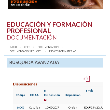
EDUCACIÓN Y FORMACIÓN
PROFESIONAL
DOCUMENTACIÓN
INICIO
CEFP
DOCUMENTACIÓN
DOCUMENTACIÓN EDUCAT...
AQUÍ:
ÍNDICES POR MATERIAS
BÚSQUEDA AVANZADA
Disposiciones
F.
Título
Código
CC.AA.
Disposición
Disposición
66002
Castilla y
15/05/2017
Orden
EDU/354/2017, por