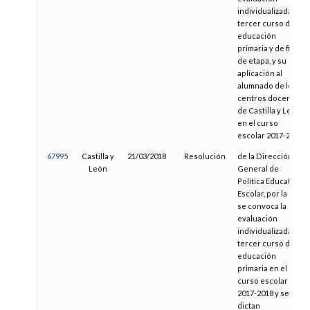
individualizada de
tercer curso de
educación
primaria y de final
de etapa, y su
aplicación al
alumnado de los
centros docentes
de Castilla y León
en el curso
escolar 2017-2018
67995
Castilla y
21/03/2018
Resolución
de la Dirección
León
General de
Política Educativa
Escolar, por la que
se convoca la
evaluación
individualizada de
tercer curso de
educación
primaria en el
curso escolar
2017-2018 y se
dictan