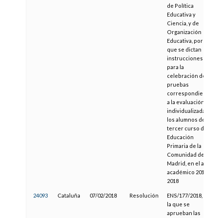
de Política
Educativa y
Ciencia, y de
Organización
Educativa, por la
que se dictan
instrucciones
para la
celebración de las
pruebas
correspondientes
a la evaluación
individualizada de
los alumnos de
tercer curso de
Educación
Primaria de la
Comunidad de
Madrid, en el año
académico 2017-
2018
24093
Cataluña
07/02/2018
Resolución
ENS/177/2018, por
la que se
aprueban las