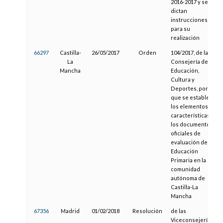
2016-2017 y se
dictan
instrucciones
para su
realización
66297
Castilla-
26/05/2017
Orden
104/2017, de la
La
Consejería de
Mancha
Educación,
Cultura y
Deportes, por la
que se establecen
los elementos y
características de
los documentos
oficiales de
evaluación de
Educación
Primaria en la
comunidad
autónoma de
Castilla-La
Mancha
67356
Madrid
01/02/2018
Resolución
de las
Viceconsejerías