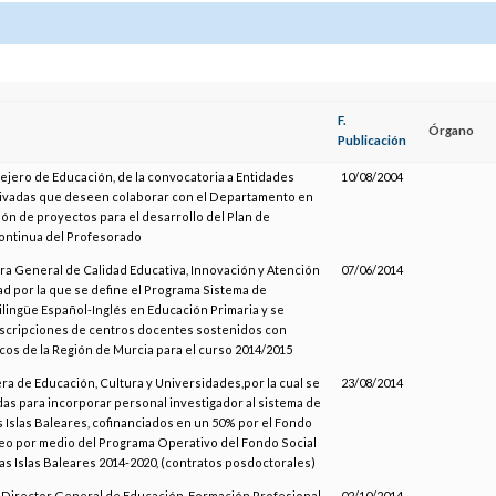
F.
Órgano
Publicación
ejero de Educación, de la convocatoria a Entidades
10/08/2004
rivadas que deseen colaborar con el Departamento en
ión de proyectos para el desarrollo del Plan de
ontinua del Profesorado
ora General de Calidad Educativa, Innovación y Atención
07/06/2014
ad por la que se define el Programa Sistema de
lingüe Español-Inglés en Educación Primaria y se
scripciones de centros docentes sostenidos con
cos de la Región de Murcia para el curso 2014/2015
ra de Educación, Cultura y Universidades,por la cual se
23/08/2014
as para incorporar personal investigador al sistema de
s Islas Baleares, cofinanciados en un 50% por el Fondo
eo por medio del Programa Operativo del Fondo Social
as Islas Baleares 2014-2020, (contratos posdoctorales)
l Director General de Educación, Formación Profesional
02/10/2014