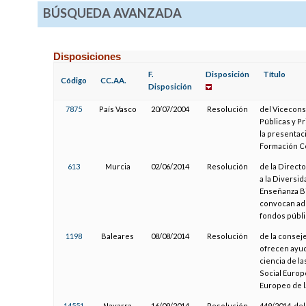
BÚSQUEDA AVANZADA
Disposiciones
F.
Disposición
Título
Código
CC.AA.
Disposición
7875
País Vasco
20/07/2004
Resolución
del Vicecons
Públicas y P
la presentac
Formación C
613
Murcia
02/06/2014
Resolución
de la Direct
a la Diversid
Enseñanza Bi
convocan ad
fondos públi
1198
Baleares
08/08/2014
Resolución
de la conseje
ofrecen ayud
ciencia de la
Social Europ
Europeo de l
14551
Navarra
16/09/2014
Resolución
449/2014, de