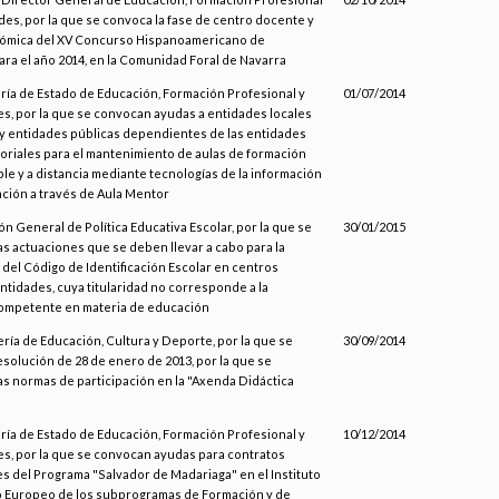
des, por la que se convoca la fase de centro docente y
nómica del XV Concurso Hispanoamericano de
ara el año 2014, en la Comunidad Foral de Navarra
aría de Estado de Educación, Formación Profesional y
01/07/2014
s, por la que se convocan ayudas a entidades locales
s y entidades públicas dependientes de las entidades
itoriales para el mantenimiento de aulas de formación
ible y a distancia mediante tecnologías de la información
ación a través de Aula Mentor
ón General de Política Educativa Escolar, por la que se
30/01/2015
as actuaciones que se deben llevar a cabo para la
 del Código de Identificación Escolar en centros
ntidades, cuya titularidad no corresponde a la
ompetente en materia de educación
ería de Educación, Cultura y Deporte, por la que se
30/09/2014
esolución de 28 de enero de 2013, por la que se
as normas de participación en la "Axenda Didáctica
aría de Estado de Educación, Formación Profesional y
10/12/2014
s, por la que se convocan ayudas para contratos
s del Programa "Salvador de Madariaga" en el Instituto
o Europeo de los subprogramas de Formación y de