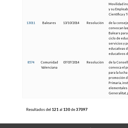
Movilidad in
y su Empleabi
Científica y 
13011
Baleares
13/10/2014
Resolución
de la consej
convocan las 
Balears para
ciclo de educ
servicios y 
educativas de
educativos d
8574
Comunidad
07/07/2014
Resolución
de la Consell
Valenciana
convoca el p
para la lucha
promoción de
Primaria, in
elementales 
Generalitat,
Resultados del
121
al
130
de
37097