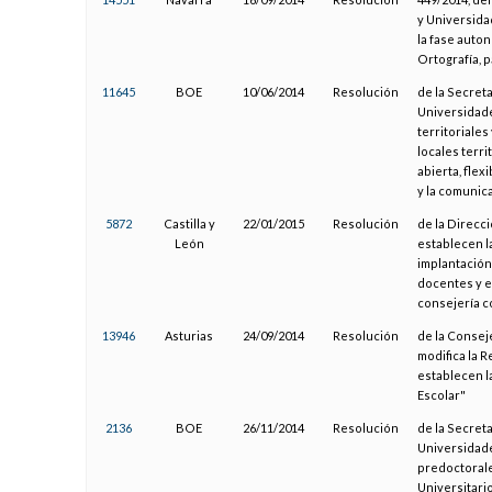
y Universida
la fase auto
Ortografía, p
11645
BOE
10/06/2014
Resolución
de la Secret
Universidade
territoriale
locales terr
abierta, flex
y la comunic
5872
Castilla y
22/01/2015
Resolución
de la Direcci
León
establecen l
implantación
docentes y e
consejería c
13946
Asturias
24/09/2014
Resolución
de la Consej
modifica la R
establecen l
Escolar"
2136
BOE
26/11/2014
Resolución
de la Secret
Universidade
predoctorale
Universitari