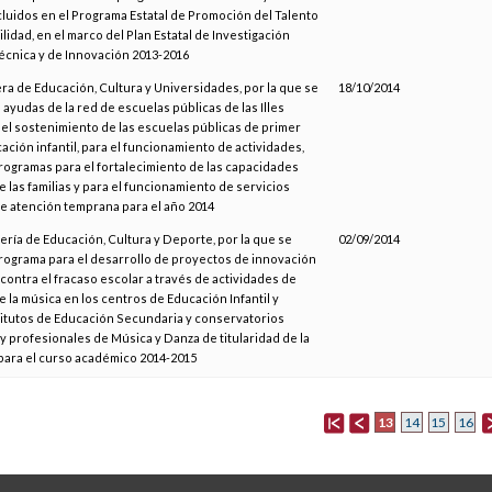
cluidos en el Programa Estatal de Promoción del Talento
lidad, en el marco del Plan Estatal de Investigación
Técnica y de Innovación 2013-2016
era de Educación, Cultura y Universidades, por la que se
18/10/2014
ayudas de la red de escuelas públicas de las Illes
 el sostenimiento de las escuelas públicas de primer
ación infantil, para el funcionamiento de actividades,
programas para el fortalecimiento de las capacidades
 las familias y para el funcionamiento de servicios
e atención temprana para el año 2014
ería de Educación, Cultura y Deporte, por la que se
02/09/2014
rograma para el desarrollo de proyectos de innovación
 contra el fracaso escolar a través de actividades de
 la música en los centros de Educación Infantil y
stitutos de Educación Secundaria y conservatorios
y profesionales de Música y Danza de titularidad de la
 para el curso académico 2014-2015
13
14
15
16