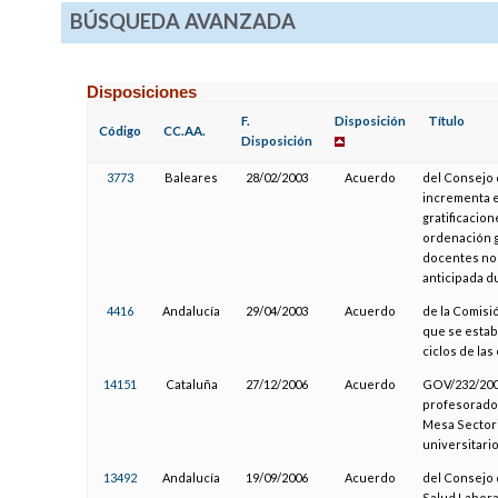
BÚSQUEDA AVANZADA
Disposiciones
F.
Disposición
Título
Código
CC.AA.
Disposición
3773
Baleares
28/02/2003
Acuerdo
del Consejo d
incrementa e
gratificacion
ordenación g
docentes no u
anticipada d
4416
Andalucía
29/04/2003
Acuerdo
de la Comisió
que se estab
ciclos de las
14151
Cataluña
27/12/2006
Acuerdo
GOV/232/2006
profesorado 
Mesa Sectori
universitari
13492
Andalucía
19/09/2006
Acuerdo
del Consejo 
Salud Labora