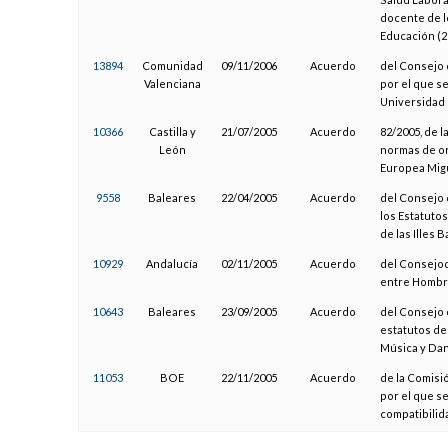
docente de l
Educación (2
13894
Comunidad
09/11/2006
Acuerdo
del Consejo 
Valenciana
por el que se
Universidad 
10366
Castilla y
21/07/2005
Acuerdo
82/2005, de l
León
normas de or
Europea Migu
9558
Baleares
22/04/2005
Acuerdo
del Consejo 
los Estatutos
de las Illes 
10929
Andalucía
02/11/2005
Acuerdo
del Consejod
entre Hombr
10643
Baleares
23/09/2005
Acuerdo
del Consejo 
estatutos de
Música y Danz
11053
BOE
22/11/2005
Acuerdo
de la Comisi
por el que se
compatibilid