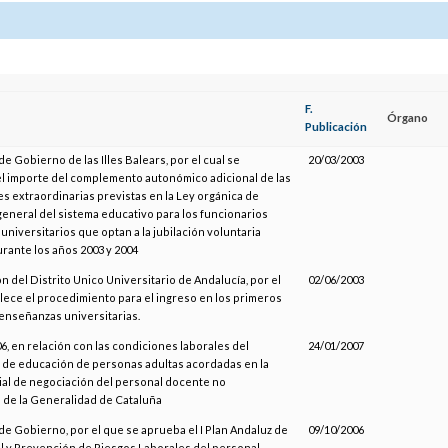
F.
Órgano
Publicación
e Gobierno de las Illes Balears, por el cual se
20/03/2003
l importe del complemento autonómico adicional de las
es extraordinarias previstas en la Ley orgánica de
eneral del sistema educativo para los funcionarios
niversitarios que optan a la jubilación voluntaria
urante los años 2003 y 2004
n del Distrito Unico Universitario de Andalucía, por el
02/06/2003
lece el procedimiento para el ingreso en los primeros
 enseñanzas universitarias.
, en relación con las condiciones laborales del
24/01/2007
de educación de personas adultas acordadas en la
al de negociación del personal docente no
o de la Generalidad de Cataluña
de Gobierno, por el que se aprueba el I Plan Andaluz de
09/10/2006
l y Prevención de Riesgos Laborales del personal