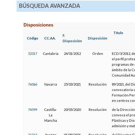
BÚSQUEDA AVANZADA
Disposiciones
Título
F.
Código
CC.AA.
Disposición
Disposición
52317
Cantabria
24/01/2012
Orden
ECD/3/2012, de
el perfil profe
programas de c
ámbito de la C
Comunidad Au
76066
Navarra
25/03/2021
Resolución
89/2021, del D
convocatoria d
Formación Per
en centros co
74599
Castilla-
20/05/2020
Resolución
de la Direcció
La
convoca el pro
Mancha
Plásticas y Di
admisión y mat
76762
Aragón
01/09/2021
Resolución
del Director G