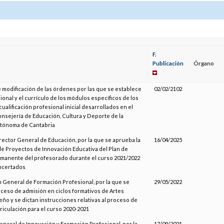
F.
Publicación
Órgano
 modificación de las órdenes por las que se establece
02/02/2102
sional y el currículo de los módulos específicos de los
ualificación profesional inicial desarrollados en el
onsejería de Educación, Cultura y Deporte de la
tónoma de Cantabria
irector General de Educación, por la que se aprueba la
16/04/2025
e Proyectos de Innovación Educativa del Plan de
manente del profesorado durante el curso 2021/2022
ncertados
n General de Formación Profesional, por la que se
29/05/2022
ceso de admisión en ciclos formativos de Artes
seño y se dictan instrucciones relativas al proceso de
riculación para el curso 2020-2021
eneral de Innovación y Formación Profesional, por la
17/09/2021