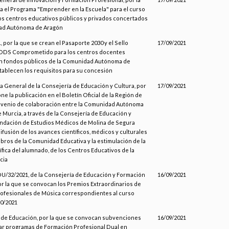
 el Programa "Emprender en la Escuela" para el curso
os centros educativos públicos y privados concertados
ad Autónoma de Aragón
 por la que se crean el Pasaporte 2030 y el Sello
17/09/2021
ODS Comprometido para los centros docentes
n fondos públicos de la Comunidad Autónoma de
tablecen los requisitos para su concesión
ia General de la Consejería de Educación y Cultura, por
17/09/2021
ne la publicación en el Boletín Oficial de la Región de
nvenio de colaboración entre la Comunidad Autónoma
e Murcia, a través de la Consejería de Educación y
Fundación de Estudios Médicos de Molina de Segura
difusión de los avances científicos, médicos y culturales
bros de la Comunidad Educativa y la estimulación de la
ífica del alumnado, de los Centros Educativos de la
cia
U/32/2021, de la Consejería de Educación y Formación
16/09/2021
or la que se convocan los Premios Extraordinarios de
ofesionales de Música correspondientes al curso
0/2021
 de Educación, por la que se convocan subvenciones
16/09/2021
lar programas de Formación Profesional Dual en