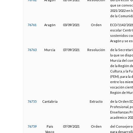
que se convoca
2021/2022 en l
de la Comunid
76761
Aragón
03/09/2021
Orden
ECD/1142/2021,
escolar Centr
sostenidos co
Aragón y se es
76763
Murcia
07/09/2021
Resolución
de la Secretar
la que se dispo
Murcia del co
de la Región d
Cultura, y la 
(FEM), para la 
entre los miem
vocación cient
Región de Mur
76755
Cantabria
Extracto
de la Orden ED
Profesional, p
Enseñanzas Pr
académico 202
76759
País
07/09/2021
Orden
del Consejero
Vasco
para desarrol