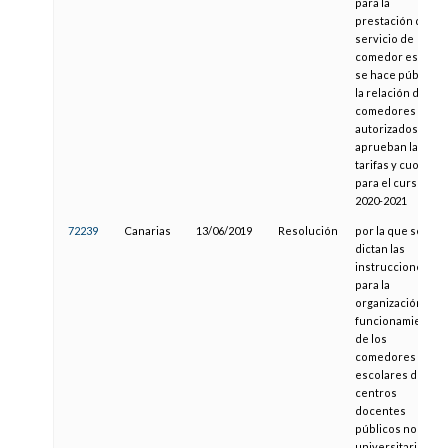
para la
prestación del
servicio de
comedor escolar,
se hace pública
la relación de
comedores
autorizados y se
aprueban las
tarifas y cuotas
para el curso
2020-2021
72239
Canarias
13/06/2019
Resolución
por la que se
dictan las
instrucciones
para la
organización y
funcionamiento
de los
comedores
escolares de los
centros
docentes
públicos no
universitarios