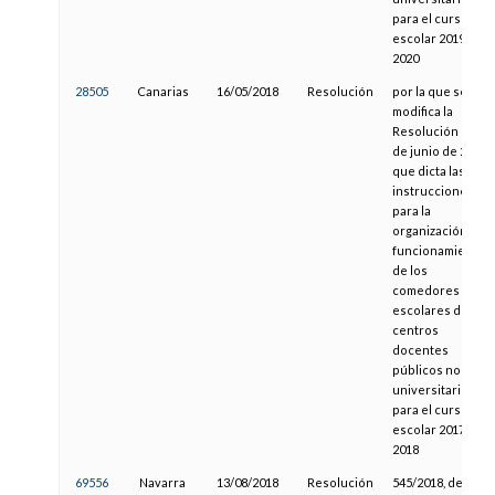
para el curso
escolar 2019-
2020
28505
Canarias
16/05/2018
Resolución
por la que se
modifica la
Resolución de 22
de junio de 2017,
que dicta las
instrucciones
para la
organización y
funcionamiento
de los
comedores
escolares de los
centros
docentes
públicos no
universitarios
para el curso
escolar 2017-
2018
69556
Navarra
13/08/2018
Resolución
545/2018, de la