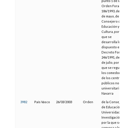
punto 1 de la
Orden Foral
186/1993, de 11
de mayo, del
Consejero de
Educación y
Cultura, por la
que se
desarrolla lo
dispuesto en el
Decreto Foral
246/1991, de 24
de julio, por el
que se regulan
los comedores
de los centros
públicos no
universitarios de
Navarra
3982
País Vasco
26/03/2003
Orden
de la Consejera
de Educación,
Universidades e
Investigación,
por la que se
convoca a los