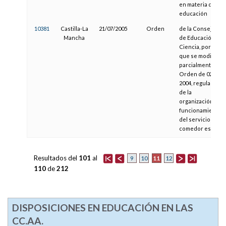
en materia de
educación
10381
Castilla-La
21/07/2005
Orden
de la Consejería
Mancha
de Educación y
Ciencia, por la
que se modifica
parcialmente la
Orden de 02-03-
2004, reguladora
de la
organización y
funcionamiento
del servicio de
comedor escolar
Resultados del
101
al
11
9
10
12
110
de
212
DISPOSICIONES EN EDUCACIÓN EN LAS
CC.AA.