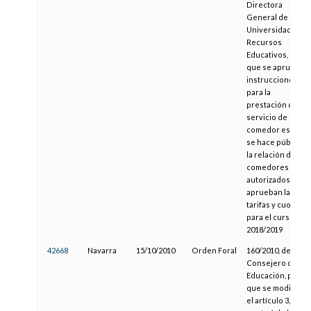
Directora
General de
Universidades y
Recursos
Educativos, por la
que se aprueban
instrucciones
para la
prestación del
servicio de
comedor escolar,
se hace pública
la relación de
comedores
autorizados y se
aprueban las
tarifas y cuotas
para el curso
2018/2019
42668
Navarra
15/10/2010
Orden Foral
160/2010, del
Consejero de
Educación, por la
que se modifica
el artículo 3,