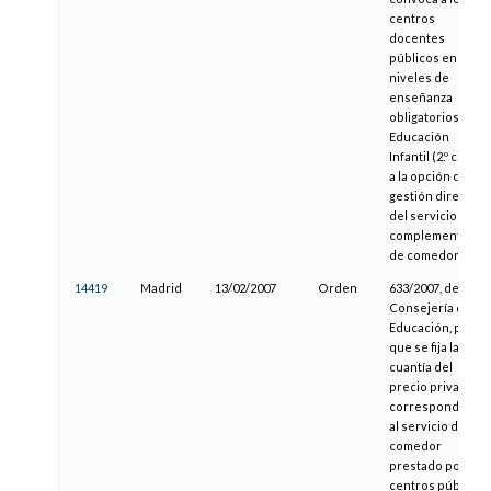
centros
docentes
públicos en los
niveles de
enseñanza
obligatorios y
Educación
Infantil (2.º ciclo)
a la opción de
gestión directa
del servicio
complementario
de comedor
14419
Madrid
13/02/2007
Orden
633/2007, de la
Consejería de
Educación, por la
que se fija la
cuantía del
precio privado
correspondiente
al servicio de
comedor
prestado por los
centros públicos