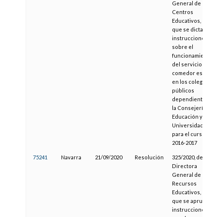
General de
Centros
Educativos, por la
que se dictan
instrucciones
sobre el
funcionamiento
del servicio de
comedor escolar
en los colegios
públicos
dependientes de
la Consejería de
Educación y
Universidades
para el curso
2016-2017
75241
Navarra
21/09/2020
Resolución
325/2020, de la
Directora
General de
Recursos
Educativos, por la
que se aprueban
instrucciones