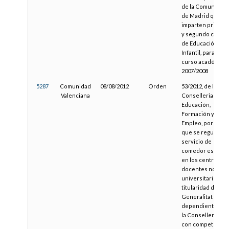
de la Comunidad
de Madrid que
imparten primer
y segundo ciclo
de Educación
Infantil, para el
curso académico
2007/2008
5287
Comunidad
08/08/2012
Orden
53/2012, de la
Valenciana
Conselleria de
Educación,
Formación y
Empleo, por la
que se regula el
servicio de
comedor escolar
en los centros
docentes no
universitarios de
titularidad de la
Generalitat
dependientes de
la Conselleria
con competencia