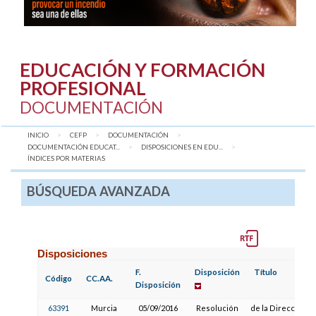
EDUCACIÓN Y FORMACIÓN
PROFESIONAL
DOCUMENTACIÓN
INICIO
CEFP
DOCUMENTACIÓN
DOCUMENTACIÓN EDUCAT...
DISPOSICIONES EN EDU...
AQUÍ:
ÍNDICES POR MATERIAS
BÚSQUEDA AVANZADA
Disposiciones
F.
Disposición
Título
Código
CC.AA.
Disposición
63391
Murcia
05/09/2016
Resolución
de la Dirección