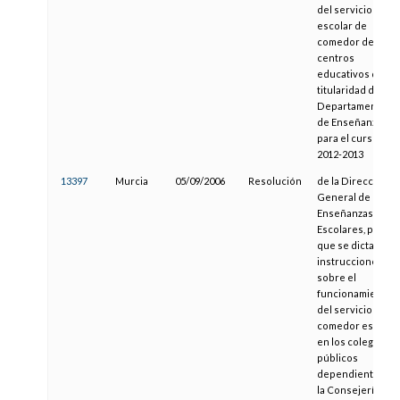
del servicio
escolar de
comedor de los
centros
educativos de
titularidad del
Departamento
de Enseñanza
para el curso
2012-2013
13397
Murcia
05/09/2006
Resolución
de la Dirección
General de
Enseñanzas
Escolares, por la
que se dictan
instrucciones
sobre el
funcionamiento
del servicio de
comedor escolar
en los colegios
públicos
dependientes de
la Consejería de