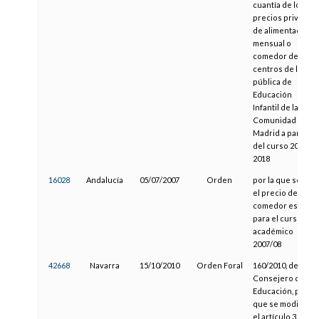
cuantía de los
precios privados
de alimentación
mensual o
comedor de los
centros de la red
pública de
Educación
Infantil de la
Comunidad de
Madrid a partir
del curso 2017-
2018
16028
Andalucía
05/07/2007
Orden
por la que se fija
el precio del
comedor escolar
para el curso
académico
2007/08
42668
Navarra
15/10/2010
Orden Foral
160/2010, del
Consejero de
Educación, por la
que se modifica
el artículo 3,