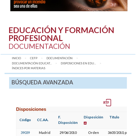
EDUCACIÓN Y FORMACIÓN
PROFESIONAL
DOCUMENTACIÓN
INICIO
CEFP
DOCUMENTACIÓN
DOCUMENTACIÓN EDUCAT...
DISPOSICIONES EN EDU...
AQUÍ:
ÍNDICES POR MATERIAS
BÚSQUEDA AVANZADA
Disposiciones
F.
Disposición
Título
Código
CC.AA.
Disposición
39039
Madrid
29/06/2010
Orden
3605/2010, por la