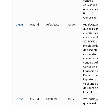
centros
educativos no
universitarios de
titularidad de la
Generalitat
39658
Madrid
06/08/2012
Orden
9336/2012, por la
que se fija la
cuantía para el
curso escolar
2012-2013 de los
precios privados
de alimentación
mensual o
comedor de los
centros de la
Consejería de
Educación y
Empleo que
imparten primer
y segundo ciclo
de Educación
Infantil
61056
Madrid
28/08/2015
Orden
2691/2015, por la
que se establece