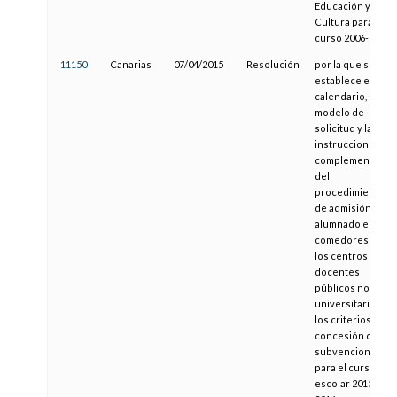
Educación y
Cultura para el
curso 2006-07
11150
Canarias
07/04/2015
Resolución
por la que se
establece el
calendario, el
modelo de
solicitud y las
instrucciones
complementarias
del
procedimiento
de admisión del
alumnado en los
comedores de
los centros
docentes
públicos no
universitarios y
los criterios de
concesión de
subvenciones
para el curso
escolar 2015-