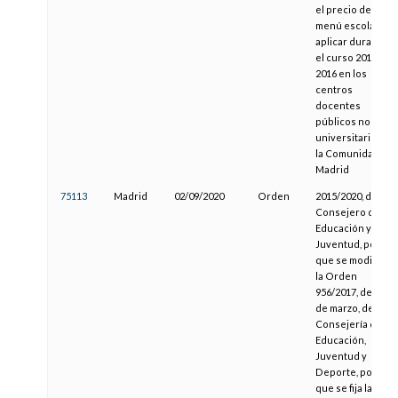
el precio del
menú escolar a
aplicar durante
el curso 2015-
2016 en los
centros
docentes
públicos no
universitarios de
la Comunidad de
Madrid
75113
Madrid
02/09/2020
Orden
2015/2020, del
Consejero de
Educación y
Juventud, por la
que se modifica
la Orden
956/2017, de 30
de marzo, de la
Consejería de
Educación,
Juventud y
Deporte, por la
que se fija la