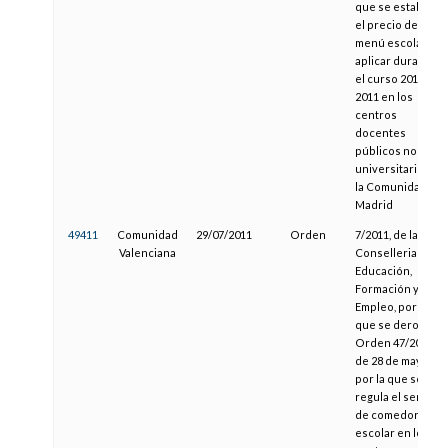
que se establece
el precio del
menú escolar a
aplicar durante
el curso 2010-
2011 en los
centros
docentes
públicos no
universitarios de
la Comunidad de
Madrid
49411
Comunidad
29/07/2011
Orden
7/2011, de la
Valenciana
Conselleria de
Educación,
Formación y
Empleo, por la
que se deroga la
Orden 47/2010,
de 28 de mayo,
por la que se
regula el servicio
de comedor
escolar en los