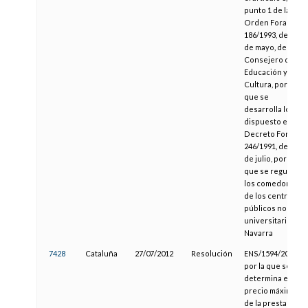
punto 1 de la
Orden Foral
186/1993, de 11
de mayo, del
Consejero de
Educación y
Cultura, por la
que se
desarrolla lo
dispuesto en el
Decreto Foral
246/1991, de 24
de julio, por el
que se regulan
los comedores
de los centros
públicos no
universitarios de
Navarra
7428
Cataluña
27/07/2012
Resolución
ENS/1594/2012,
por la que se
determina el
precio máximo
de la prestación