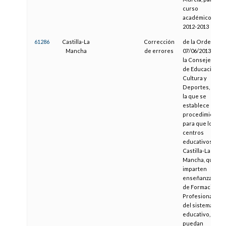
curso
académico
2012-2013
61286
Castilla-La
Corrección
de la Orden de
Mancha
de errores
07/06/2013, de
la Consejería
de Educación,
Cultura y
Deportes, por
la que se
establece el
procedimiento
para que los
centros
educativos de
Castilla-La
Mancha, que
imparten
enseñanzas
de Formación
Profesional
del sistema
educativo,
puedan