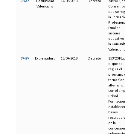
22645
Comunidad
14/06/2013
Decreto
74/2013, del
Valenciana
Consell, por el
que se regula
la Formación
Profesional
Dual del
sistema
educativo en
la Comunitat
Valenciana
69497
Extremadura
18/09/2018
Decreto
153/2018, por
el que se
regula el
programa de
formación en
alternancia
con el empleo
Crisol-
Formación y se
establecen las
bases
reguladoras
de la
concesión de
subvenciones