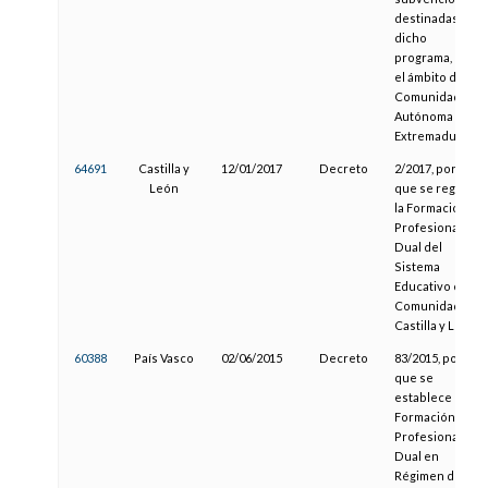
destinadas a
dicho
programa, en
el ámbito de la
Comunidad
Autónoma de
Extremadura
64691
Castilla y
12/01/2017
Decreto
2/2017, por el
León
que se regula
la Formación
Profesional
Dual del
Sistema
Educativo en la
Comunidad de
Castilla y León
60388
País Vasco
02/06/2015
Decreto
83/2015, por el
que se
establece la
Formación
Profesional
Dual en
Régimen de