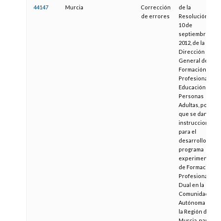
44147
Murcia
Corrección
de la
de errores
Resolución de
10 de
septiembre de
2012, de la
Dirección
General de
Formación
Profesional y
Educación de
Personas
Adultas, por la
que se dan
instrucciones
para el
desarrollo del
programa
experimental
de Formación
Profesional
Dual en la
Comunidad
Autónoma de
la Región de
Murcia, para el