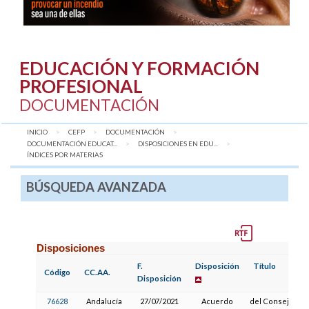
EDUCACIÓN Y FORMACIÓN
PROFESIONAL
DOCUMENTACIÓN
INICIO
CEFP
DOCUMENTACIÓN
DOCUMENTACIÓN EDUCAT...
DISPOSICIONES EN EDU...
AQUÍ:
ÍNDICES POR MATERIAS
BÚSQUEDA AVANZADA
Disposiciones
F.
Disposición
Título
Código
CC.AA.
Disposición
76628
Andalucía
27/07/2021
Acuerdo
del Consejo