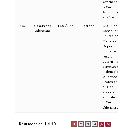
Alternancia en
la Comunidad
Autónoma del
País Vasco
1091
Comunidad
13/01/2014
Orden
2/2014, de la
Valenciana
Consellería de
Educación,
Cultura y
Deporte, por
la que se
regulan
determinados
aspectos de la
ordenación de
la Formación
Profesional
dual del
sistema
educativo en
la Comunitat
Valenciana
Resultados del
1
al
10
1
2
3
4