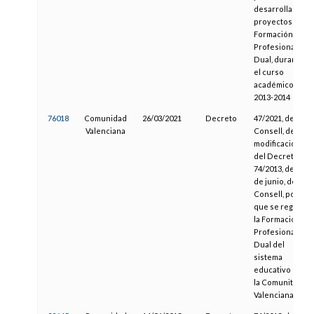
desarrollar
proyectos de
Formación
Profesional
Dual, durante
el curso
académico
2013-2014
76018
Comunidad
26/03/2021
Decreto
47/2021, del
Valenciana
Consell, de
modificación
del Decreto
74/2013, de 14
de junio, del
Consell, por el
que se regula
la Formación
Profesional
Dual del
sistema
educativo en
la Comunitat
Valenciana