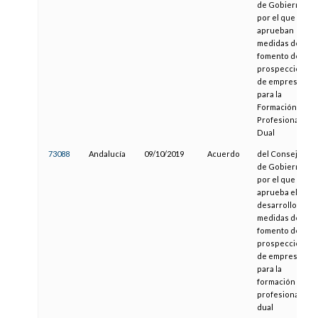
de Gobierno,
por el que se
aprueban
medidas de
fomento de
prospección
de empresas
para la
Formación
Profesional
Dual
73088
Andalucía
09/10/2019
Acuerdo
del Consejo
de Gobierno,
por el que se
aprueba el
desarrollo de
medidas de
fomento de
prospección
de empresas
para la
formación
profesional
dual