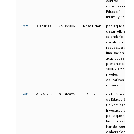
centros
docentes de
Educación
Infantil y Primaria
1596
Canarias
25/03/2002
Resolución
por la que se
desarrolla el
calendario
escolar en lo que
respecta a la
finalización de las
actividades del
presente curso
2001/2002 en los
niveles
educativos no
universitarios
1684
País Vasco
08/04/2002
Orden
de la Consejera
de Educación,
Universidades e
Investigación,
por la que se fijan
las normas que
han de regular la
elaboración del