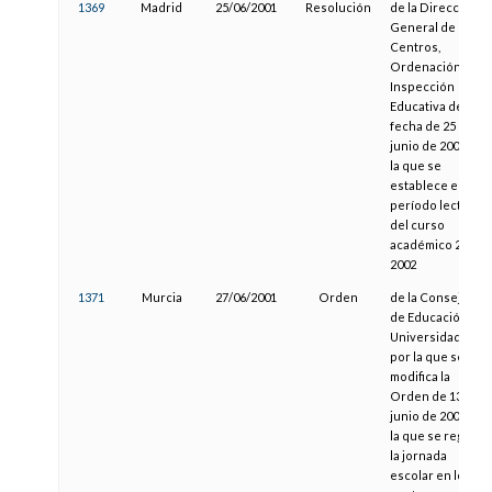
1369
Madrid
25/06/2001
Resolución
de la Dirección
General de
Centros,
Ordenación e
Inspección
Educativa de
fecha de 25 de
junio de 2001, por
la que se
establece el
período lectivo
del curso
académico 2001-
2002
1371
Murcia
27/06/2001
Orden
de la Consejería
de Educación y
Universidades,
por la que se
modifica la
Orden de 13 de
junio de 2001, por
la que se regula
la jornada
escolar en los