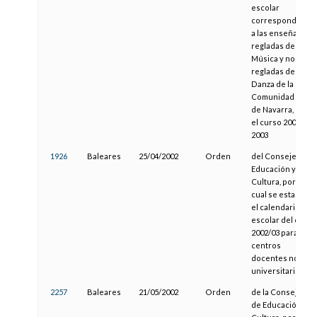
escolar
correspondiente
a las enseñanzas
regladas de
Música y no
regladas de
Danza de la
Comunidad Foral
de Navarra, para
el curso 2002-
2003
1926
Baleares
25/04/2002
Orden
del Consejero de
Educación y
Cultura, por la
cual se establece
el calendario
escolar del curso
2002/03 para los
centros
docentes no
universitarios
2257
Baleares
21/05/2002
Orden
de la Consejería
de Educación y