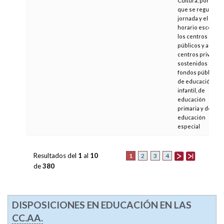
Cultura, por la
que se regula la
jornada y el
horario escolar a
los centros
públicos y a los
centros privados
sostenidos con
fondos públicos
de educación
infantil, de
educación
primaria y de
educación
especial
Resultados del
1
al
10
1
2
3
4
de
380
DISPOSICIONES EN EDUCACIÓN EN LAS
CC.AA.