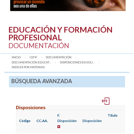
EDUCACIÓN Y FORMACIÓN
PROFESIONAL
DOCUMENTACIÓN
INICIO
CEFP
DOCUMENTACIÓN
DOCUMENTACIÓN EDUCAT...
DISPOSICIONES EN EDU...
AQUÍ:
ÍNDICES POR MATERIAS
BÚSQUEDA AVANZADA
Disposiciones
F.
Título
Código
CC.AA.
Disposición
Disposición