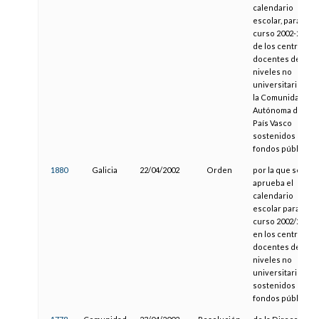
calendario
escolar, para el
curso 2002-2003,
de los centros
docentes de los
niveles no
universitarios de
la Comunidad
Autónoma del
País Vasco
sostenidos con
fondos públicos
1880
Galicia
22/04/2002
Orden
por la que se
aprueba el
calendario
escolar para el
curso 2002/2003,
en los centros
docentes de
niveles no
universitarios
sostenidos con
fondos públicos