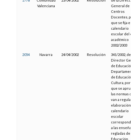
1778
Comunidad
23/04/2002
Resolución
de la Dirección
Valenciana
General de
Centros
Docentes, por la
que se fija el
calendario
escolar del curso
académico
2002/2003
2054
Navarra
24/04/2002
Resolución
341/2002, del
Director General
de Educación, del
Departamento
de Educación y
Cultura, por la
que se aprueban
las normas que
van a regular la
elaboración del
calendario
escolar
correspondiente
a las enseñanzas
regladas de
Educación