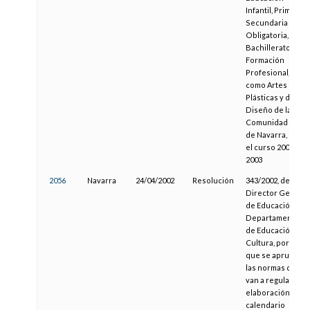
Infantil, Primaria,
Secundaria
Obligatoria,
Bachillerato y
Formación
Profesional, así
como Artes
Plásticas y de
Diseño de la
Comunidad Foral
de Navarra, para
el curso 2002-
2003
2056
Navarra
24/04/2002
Resolución
343/2002, del
Director General
de Educación, del
Departamento
de Educación y
Cultura, por la
que se aprueban
las normas que
van a regular la
elaboración del
calendario