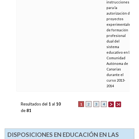
instrucciones
para la
autorización de
proyectos
experimentales
de formación
profesional
dual del
sistema
educativo en la
Comunidad
Autónoma de
Canarias
durante el
curso 2013-
2014
Resultados del
1
al
10
1
2
3
4
de
81
DISPOSICIONES EN EDUCACIÓN EN LAS