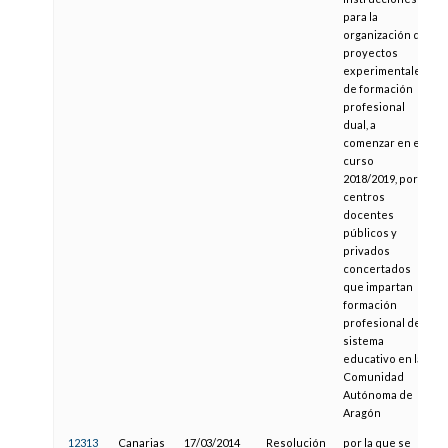
para la
organización de
proyectos
experimentales
de formación
profesional
dual, a
comenzar en el
curso
2018/2019, por
centros
docentes
públicos y
privados
concertados
que impartan
formación
profesional del
sistema
educativo en la
Comunidad
Autónoma de
Aragón
12313
Canarias
17/03/2014
Resolución
por la que se