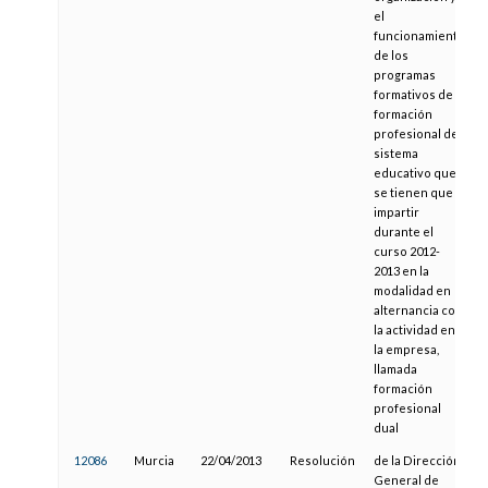
el
funcionamiento
de los
programas
formativos de
formación
profesional del
sistema
educativo que
se tienen que
impartir
durante el
curso 2012-
2013 en la
modalidad en
alternancia con
la actividad en
la empresa,
llamada
formación
profesional
dual
12086
Murcia
22/04/2013
Resolución
de la Dirección
General de