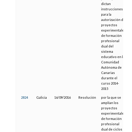
dictan
instrucciones
para la
autorización de
proyectos
experimentales
de formación
profesional
dual del
sistema
educativo en la
Comunidad
Autónoma de
Canarias
durante el
curso 2014-
2015
2824
Galicia
16/09/2016
Resolución
por la que se
amplían los
proyectos
experimentales
de formación
profesional
dual de ciclos