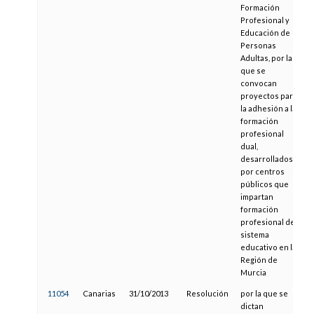
Formación
Profesional y
Educación de
Personas
Adultas, por la
que se
convocan
proyectos para
la adhesión a la
formación
profesional
dual,
desarrollados
por centros
públicos que
impartan
formación
profesional del
sistema
educativo en la
Región de
Murcia
11054
Canarias
31/10/2013
Resolución
por la que se
dictan