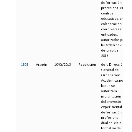
de formación
profesional en
centros
educativos, en
colaboración
con diversas
entidades,
autorizados por
la Orden de 6
de junio de
2016
1858
Aragón
10/06/2013
Resolución
de la Dirección
General de
Ordenación
Académica, por
la que se
autoriza la
implantación
del proyecto
experimental
de formación
profesional
dual del ciclo
formativo de