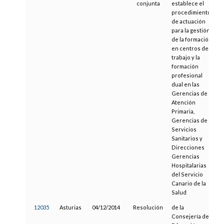
conjunta
establece el
procedimiento
de actuación
para la gestión
de la formación
en centros de
trabajo y la
formación
profesional
dual en las
Gerencias de
Atención
Primaria,
Gerencias de
Servicios
Sanitarios y
Direcciones
Gerencias
Hospitalarias
del Servicio
Canario de la
Salud
12035
Asturias
04/12/2014
Resolución
de la
Consejería de