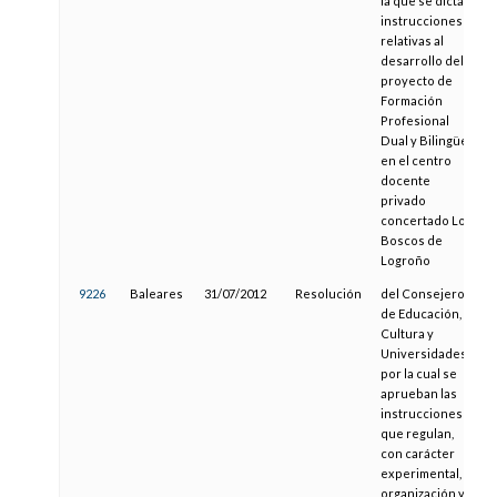
la que se dictan
instrucciones
relativas al
desarrollo del
proyecto de
Formación
Profesional
Dual y Bilingüe
en el centro
docente
privado
concertado Los
Boscos de
Logroño
9226
Baleares
31/07/2012
Resolución
del Consejero
de Educación,
Cultura y
Universidades
por la cual se
aprueban las
instrucciones
que regulan,
con carácter
experimental, la
organización y