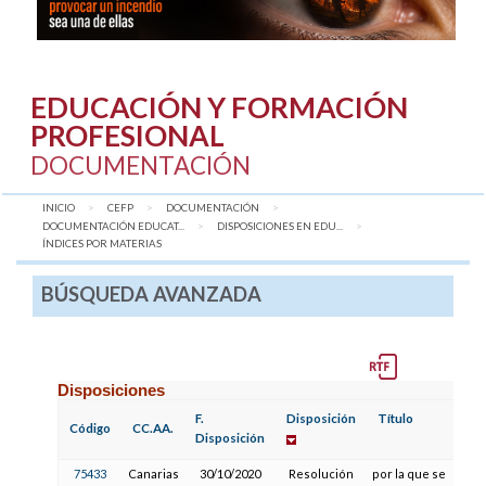
EDUCACIÓN Y FORMACIÓN
PROFESIONAL
DOCUMENTACIÓN
INICIO
CEFP
DOCUMENTACIÓN
DOCUMENTACIÓN EDUCAT...
DISPOSICIONES EN EDU...
AQUÍ:
ÍNDICES POR MATERIAS
BÚSQUEDA AVANZADA
Disposiciones
F.
Disposición
Título
F
Código
CC.AA.
Disposición
P
75433
Canarias
30/10/2020
Resolución
por la que se