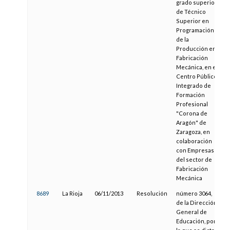
grado superior
de Técnico
Superior en
Programación
de la
Producción en
Fabricación
Mecánica, en el
Centro Público
Integrado de
Formación
Profesional
"Corona de
Aragón" de
Zaragoza, en
colaboración
con Empresas
del sector de
Fabricación
Mecánica
8689
La Rioja
06/11/2013
Resolución
número 3064,
de la Dirección
General de
Educación, por