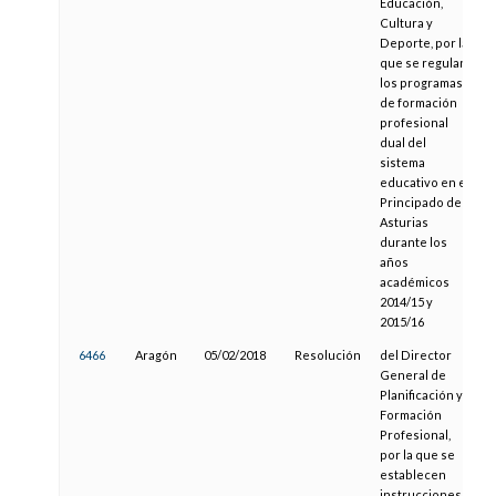
Educación,
Cultura y
Deporte, por la
que se regulan
los programas
de formación
profesional
dual del
sistema
educativo en el
Principado de
Asturias
durante los
años
académicos
2014/15 y
2015/16
6466
Aragón
05/02/2018
Resolución
del Director
General de
Planificación y
Formación
Profesional,
por la que se
establecen
instrucciones