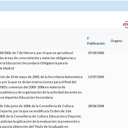
F.
Órgano
Publicación
4/2002, de 7 de febrero, por el que se aprueba el
07/03/2002
las áreas de conocimiento y materias obligatorias y
e la Educación Secundaria Obligatoria para la
e Madrid
ción de 25 de mayo de 2005, de la Secretaría Autonómica
12/07/2005
 por la que se dictan instrucciones para el final del
2005 y comienzo del 2005- 2006 en materia de
cadémica y de organización de la actividad docente en
que imparten Educación Secundaria
e 3 de junio de 2004, de la Conselleria de Cultura,
28/06/2004
Deporte, por la que se modifica la Orden de 3 de
003, de la Conselleria de Cultura, Educación y Deporte,
 anticipa la aplicación de la evaluación, la promoción y
os para la obtención del Título de Graduado en