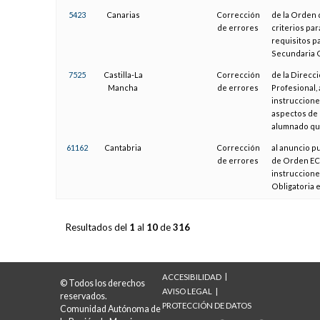
5423
Canarias
Corrección
de la Orden 
de errores
criterios par
requisitos p
Secundaria O
7525
Castilla-La
Corrección
de la Direcc
Mancha
de errores
Profesional, 
instruccione
aspectos de 
alumnado que
61162
Cantabria
Corrección
al anuncio p
de errores
de Orden ECD
instruccione
Obligatoria 
Resultados del
1
al
10
de
316
ACCESIBILIDAD
© Todos los derechos
AVISO LEGAL
reservados.
PROTECCIÓN DE DATOS
Comunidad Autónoma de