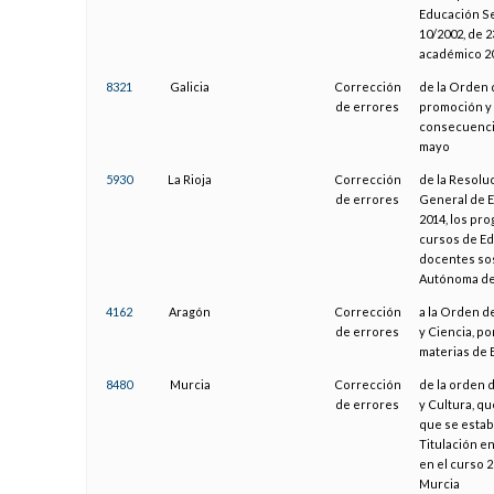
Educación Se
10/2002, de 2
académico 2
8321
Galicia
Corrección
de la Orden 
de errores
promoción y 
consecuencia
mayo
5930
La Rioja
Corrección
de la Resoluc
de errores
General de Ed
2014, los pr
cursos de Ed
docentes so
Autónoma de 
4162
Aragón
Corrección
a la Orden d
de errores
y Ciencia, po
materias de 
8480
Murcia
Corrección
de la orden 
de errores
y Cultura, qu
que se estab
Titulación e
en el curso 2
Murcia