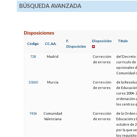
BÚSQUEDA AVANZADA
Disposiciones
F.
Disposición
Título
Código
CC.AA.
Disposición
728
Madrid
Corrección
del Decreto 3
de errores
currículo de 
opcionales d
Comunidad d
10260
Murcia
Corrección
de la Resolu
de errores
de Educación,
curso 2004- 
ordenación a
los centros 
7436
Comunidad
Corrección
de la Orden d
Valenciana
de errores
Educación y 
octubre de 2
por la que se
los requisit